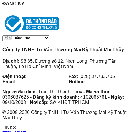
ĐĂNG KÝ
Công ty TNHH Tư Vấn Thương Mai Kỹ Thuật Mai Thủy
Địa chỉ:
Số 35, Đường số 12, Nam Long, Phường Tân
Thuận, Tp Hồ Chí Minh, Việt Nam
Điện thoại:
(028) 38.73.03.73
-
Fax:
(028) 37.733.705
-
Email:
maithuy@maithuy.com
-
Hotline:
0913.23.80.23
Người đại diện:
Trần Thị Thanh Thủy
-
Mã số thuế:
0306087625
-
Đăng ký kinh doanh:
4102065761
-
Ngày:
09/10/2008
-
Nơi cấp:
Sở KHĐT TPHCM
©
2008
-
2026
Công ty TNHH Tư Vấn Thương Mai Kỹ Thuật
Mai Thủy
LINKS