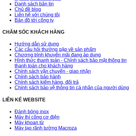
Danh sách bản tin
Chủ đề blog
Liên hệ với chúng tôi
Bản đồ tới công ty
CHĂM SÓC KHÁCH HÀNG
Hướng dẫn sử dụng
Các câu hỏi thường gặp về sản phẩm
Chương trình khuyến mãi đang áp dụng
Hình thức thanh toán - Chính sách bảo mật thông tin
thanh toán cho khách hàng
Chính sách vận chuyển - giao nhận
Chính sách bảo hành
Chính sách kiểm hàng, đổi trả
Chính sách bảo vệ thông tin cá nhân của người dùng
LIÊN KẾ WEBSITE
Đánh bóng inox
Máy thí công cơ điện
Máy khoan từ
Máy tạo rãnh tường Macroza