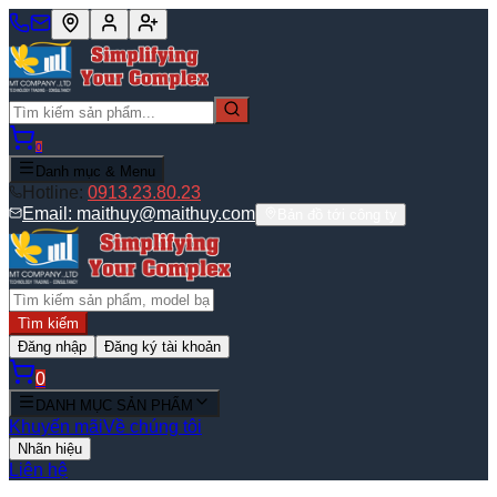
0
Danh mục & Menu
Hotline:
0913.23.80.23
Email:
maithuy@maithuy.com
Bản đồ tới công ty
Tìm kiếm
Đăng nhập
Đăng ký tài khoản
0
DANH MỤC SẢN PHẨM
Khuyến mãi
Về chúng tôi
Nhãn hiệu
Liên hệ