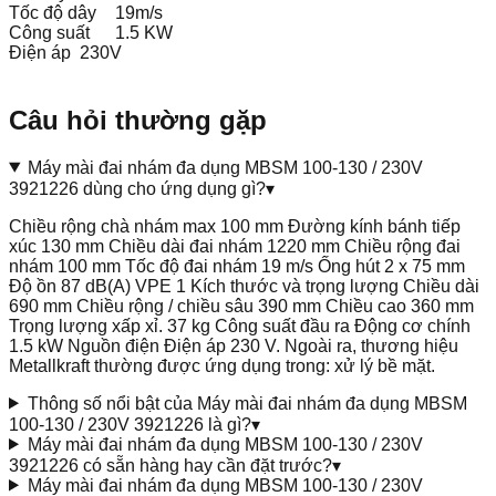
Tốc độ dây
19m/s
Công suất
1.5 KW
Điện áp
230V
Câu hỏi thường gặp
Máy mài đai nhám đa dụng MBSM 100-130 / 230V
3921226 dùng cho ứng dụng gì?
▾
Chiều rộng chà nhám max 100 mm Đường kính bánh tiếp
xúc 130 mm Chiều dài đai nhám 1220 mm Chiều rộng đai
nhám 100 mm Tốc độ đai nhám 19 m/s Ống hút 2 x 75 mm
Độ ồn 87 dB(A) VPE 1 Kích thước và trọng lượng Chiều dài
690 mm Chiều rộng / chiều sâu 390 mm Chiều cao 360 mm
Trọng lượng xấp xỉ. 37 kg Công suất đầu ra Động cơ chính
1.5 kW Nguồn điện Điện áp 230 V. Ngoài ra, thương hiệu
Metallkraft thường được ứng dụng trong: xử lý bề mặt.
Thông số nổi bật của Máy mài đai nhám đa dụng MBSM
100-130 / 230V 3921226 là gì?
▾
Máy mài đai nhám đa dụng MBSM 100-130 / 230V
3921226 có sẵn hàng hay cần đặt trước?
▾
Máy mài đai nhám đa dụng MBSM 100-130 / 230V