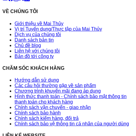
VỀ CHÚNG TÔI
Giới thiệu về Mai Thủy
Vị trí Tuyển dụng/Thực tập của Mai Thủy
Dịch vụ của chúng tôi
Danh sách bản tin
Chủ đề blog
Liên hệ với chúng tôi
Bản đồ tới công ty
CHĂM SÓC KHÁCH HÀNG
Hướng dẫn sử dụng
Các câu hỏi thường gặp về sản phẩm
Chương trình khuyến mãi đang áp dụng
Hình thức thanh toán - Chính sách bảo mật thông tin
thanh toán cho khách hàng
Chính sách vận chuyển - giao nhận
Chính sách bảo hành
Chính sách kiểm hàng, đổi trả
Chính sách bảo vệ thông tin cá nhân của người dùng
LIÊN KẾ WEBSITE