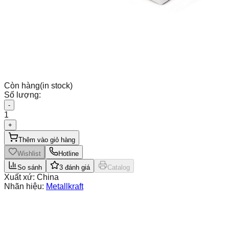
Còn hàng
(in stock)
Số lượng:
-
1
+
Thêm vào giỏ hàng
Wishlist
Hotline
So sánh
3
đánh giá
Catalog
Xuất xứ:
China
Nhãn hiệu:
Metallkraft