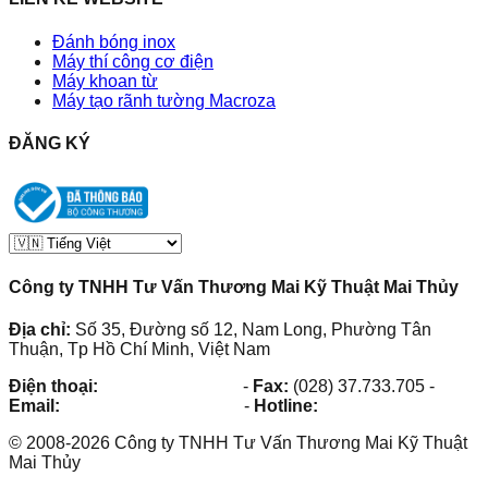
Đánh bóng inox
Máy thí công cơ điện
Máy khoan từ
Máy tạo rãnh tường Macroza
ĐĂNG KÝ
Công ty TNHH Tư Vấn Thương Mai Kỹ Thuật Mai Thủy
Địa chỉ:
Số 35, Đường số 12, Nam Long, Phường Tân
Thuận, Tp Hồ Chí Minh, Việt Nam
Điện thoại:
(028) 38.73.03.73
-
Fax:
(028) 37.733.705
-
Email:
maithuy@maithuy.com
-
Hotline:
0913.23.80.23
©
2008
-
2026
Công ty TNHH Tư Vấn Thương Mai Kỹ Thuật
Mai Thủy