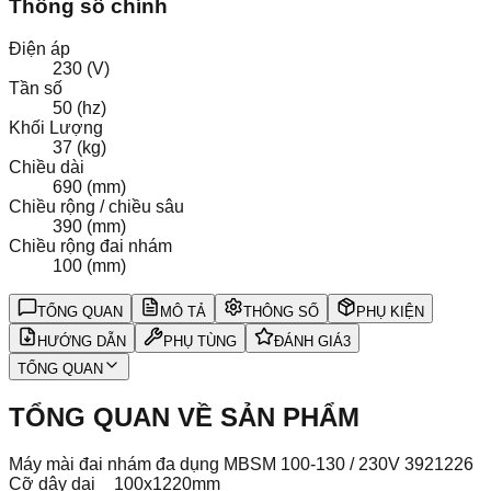
Thông số chính
Điện áp
230 (V)
Tần số
50 (hz)
Khối Lượng
37 (kg)
Chiều dài
690 (mm)
Chiều rộng / chiều sâu
390 (mm)
Chiều rộng đai nhám
100 (mm)
TỔNG QUAN
MÔ TẢ
THÔNG SỐ
PHỤ KIỆN
HƯỚNG DẪN
PHỤ TÙNG
ĐÁNH GIÁ
3
TỔNG QUAN
TỔNG QUAN VỀ SẢN PHẨM
Máy mài đai nhám đa dụng MBSM 100-130 / 230V 3921226
Cỡ dây dai
100x1220mm