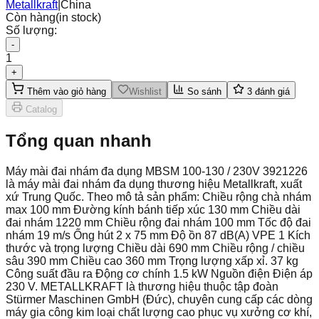
Metallkraft
|
China
Còn hàng
(in stock)
Số lượng:
-
1
+
Thêm vào giỏ hàng
Wishlist
So sánh
3
đánh giá
Catalog
Tổng quan nhanh
Máy mài đai nhám đa dụng MBSM 100-130 / 230V 3921226
là máy mài đai nhám đa dụng thương hiệu Metallkraft, xuất
xứ Trung Quốc. Theo mô tả sản phẩm: Chiều rộng chà nhám
max 100 mm Đường kính bánh tiếp xúc 130 mm Chiều dài
đai nhám 1220 mm Chiều rộng đai nhám 100 mm Tốc độ đai
nhám 19 m/s Ống hút 2 x 75 mm Độ ồn 87 dB(A) VPE 1 Kích
thước và trọng lượng Chiều dài 690 mm Chiều rộng / chiều
sâu 390 mm Chiều cao 360 mm Trọng lượng xấp xỉ. 37 kg
Công suất đầu ra Động cơ chính 1.5 kW Nguồn điện Điện áp
230 V. METALLKRAFT là thương hiệu thuộc tập đoàn
Stürmer Maschinen GmbH (Đức), chuyên cung cấp các dòng
máy gia công kim loại chất lượng cao phục vụ xưởng cơ khí,