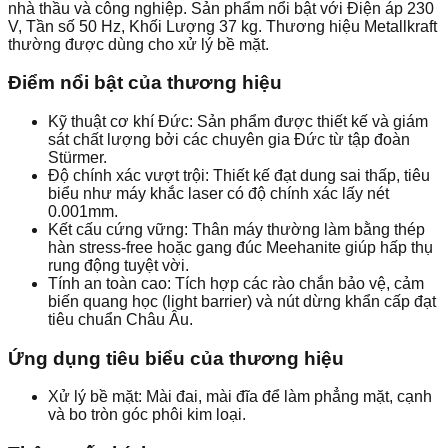
nhà thầu và công nghiệp. Sản phẩm nổi bật với Điện áp 230
V, Tần số 50 Hz, Khối Lượng 37 kg. Thương hiệu Metallkraft
thường được dùng cho xử lý bề mặt.
Điểm nổi bật của thương hiệu
Kỹ thuật cơ khí Đức: Sản phẩm được thiết kế và giám
sát chất lượng bởi các chuyên gia Đức từ tập đoàn
Stürmer.
Độ chính xác vượt trội: Thiết kế đạt dung sai thấp, tiêu
biểu như máy khắc laser có độ chính xác lấy nét
0.001mm.
Kết cấu cứng vững: Thân máy thường làm bằng thép
hàn stress-free hoặc gang đúc Meehanite giúp hấp thụ
rung động tuyệt vời.
Tính an toàn cao: Tích hợp các rào chắn bảo vệ, cảm
biến quang học (light barrier) và nút dừng khẩn cấp đạt
tiêu chuẩn Châu Âu.
Ứng dụng tiêu biểu của thương hiệu
Xử lý bề mặt: Mài đai, mài đĩa để làm phẳng mặt, cạnh
và bo tròn góc phôi kim loại.