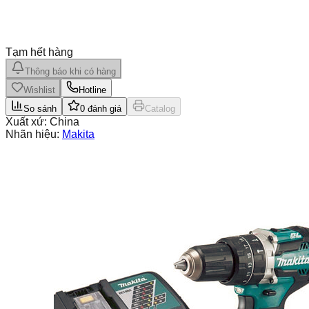
Tạm hết hàng
Thông báo khi có hàng
Wishlist
Hotline
So sánh
0
đánh giá
Catalog
Xuất xứ:
China
Nhãn hiệu:
Makita