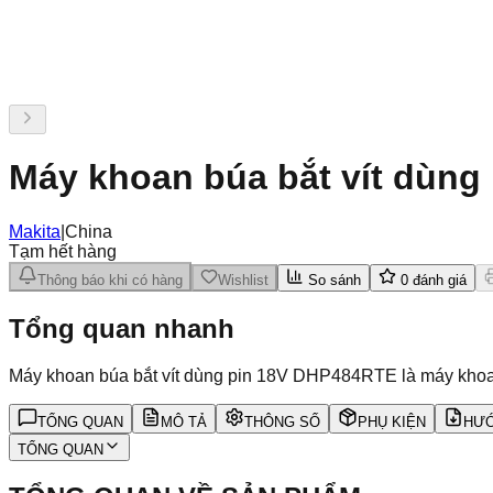
Máy khoan búa bắt vít dùn
Makita
|
China
Tạm hết hàng
Thông báo khi có hàng
Wishlist
So sánh
0
đánh giá
Tổng quan nhanh
Máy khoan búa bắt vít dùng pin 18V DHP484RTE là máy khoan 
TỔNG QUAN
MÔ TẢ
THÔNG SỐ
PHỤ KIỆN
HƯỚ
TỔNG QUAN