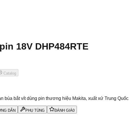
g pin 18V DHP484RTE
Catalog
búa bắt vít dùng pin thương hiệu Makita, xuất xứ Trung Quốc
NG DẪN
PHỤ TÙNG
ĐÁNH GIÁ
0