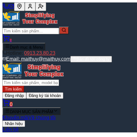
0
Danh mục & Menu
Hotline:
0913.23.80.23
Email:
maithuy@maithuy.com
Bản đồ tới công ty
Tìm kiếm
Đăng nhập
Đăng ký tài khoản
0
DANH MỤC SẢN PHẨM
Khuyến mãi
Về chúng tôi
Nhãn hiệu
Liên hệ