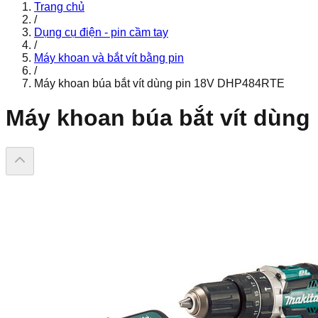
Trang chủ
/
Dụng cụ điện - pin cầm tay
/
Máy khoan và bắt vít bằng pin
/
Máy khoan búa bắt vít dùng pin 18V DHP484RTE
Máy khoan búa bắt vít dùn