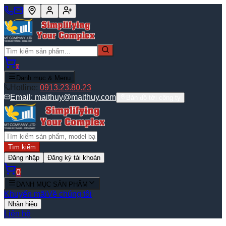
0
Danh mục & Menu
Hotline:
0913.23.80.23
Email:
maithuy@maithuy.com
Bản đồ tới công ty
Tìm kiếm
Đăng nhập
Đăng ký tài khoản
0
DANH MỤC SẢN PHẨM
Khuyến mãi
Về chúng tôi
Nhãn hiệu
Liên hệ