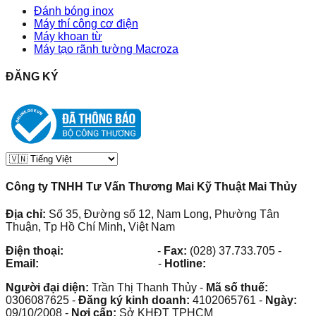
Đánh bóng inox
Máy thí công cơ điện
Máy khoan từ
Máy tạo rãnh tường Macroza
ĐĂNG KÝ
Công ty TNHH Tư Vấn Thương Mai Kỹ Thuật Mai Thủy
Địa chỉ:
Số 35, Đường số 12, Nam Long, Phường Tân
Thuận, Tp Hồ Chí Minh, Việt Nam
Điện thoại:
(028) 38.73.03.73
-
Fax:
(028) 37.733.705
-
Email:
maithuy@maithuy.com
-
Hotline:
0913.23.80.23
Người đại diện:
Trần Thị Thanh Thủy
-
Mã số thuế:
0306087625
-
Đăng ký kinh doanh:
4102065761
-
Ngày:
09/10/2008
-
Nơi cấp:
Sở KHĐT TPHCM