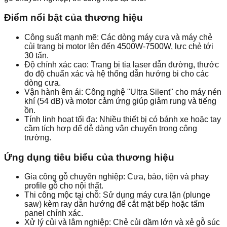
Điểm nổi bật của thương hiệu
Công suất mạnh mẽ: Các dòng máy cưa và máy chẻ
củi trang bị motor lên đến 4500W-7500W, lực chẻ tới
30 tấn.
Độ chính xác cao: Trang bị tia laser dẫn đường, thước
đo độ chuẩn xác và hệ thống dẫn hướng bi cho các
dòng cưa.
Vận hành êm ái: Công nghệ "Ultra Silent" cho máy nén
khí (54 dB) và motor cảm ứng giúp giảm rung và tiếng
ồn.
Tính linh hoạt tối đa: Nhiều thiết bị có bánh xe hoặc tay
cầm tích hợp để dễ dàng vận chuyển trong công
trường.
Ứng dụng tiêu biểu của thương hiệu
Gia công gỗ chuyên nghiệp: Cưa, bào, tiện và phay
profile gỗ cho nội thất.
Thi công mộc tại chỗ: Sử dụng máy cưa lặn (plunge
saw) kèm ray dẫn hướng để cắt mặt bếp hoặc tấm
panel chính xác.
Xử lý củi và lâm nghiệp: Chẻ củi dầm lớn và xẻ gỗ súc