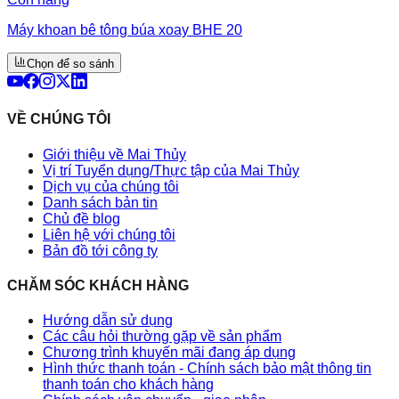
Máy khoan bê tông búa xoay BHE 20
Chọn để so sánh
VỀ CHÚNG TÔI
Giới thiệu về Mai Thủy
Vị trí Tuyển dụng/Thực tập của Mai Thủy
Dịch vụ của chúng tôi
Danh sách bản tin
Chủ đề blog
Liên hệ với chúng tôi
Bản đồ tới công ty
CHĂM SÓC KHÁCH HÀNG
Hướng dẫn sử dụng
Các câu hỏi thường gặp về sản phẩm
Chương trình khuyến mãi đang áp dụng
Hình thức thanh toán - Chính sách bảo mật thông tin
thanh toán cho khách hàng