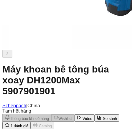
Máy khoan bê tông búa
xoay DH1200Max
5907901901
Scheppach
|
China
Tạm hết hàng
Thông báo khi có hàng
Wishlist
Video
So sánh
1
đánh giá
Catalog