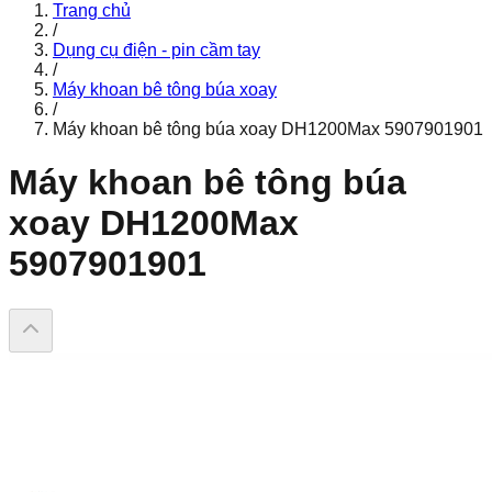
Trang chủ
/
Dụng cụ điện - pin cầm tay
/
Máy khoan bê tông búa xoay
/
Máy khoan bê tông búa xoay DH1200Max 5907901901
Máy khoan bê tông búa
xoay DH1200Max
5907901901