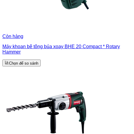
Còn hàng
Máy khoan bê tông búa xoay BHE 20 Compact * Rotary
Hammer
Chọn để so sánh