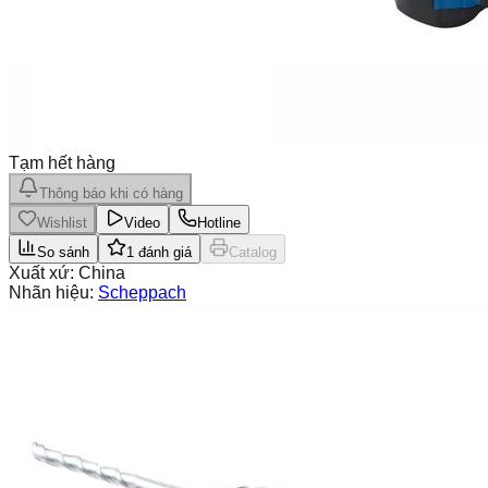
Tạm hết hàng
Thông báo khi có hàng
Wishlist
Video
Hotline
So sánh
1
đánh giá
Catalog
Xuất xứ:
China
Nhãn hiệu:
Scheppach