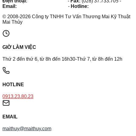
Điện thoại:
(028) 38.73.03.73
-
Fax:
(028) 37.733.705
-
Email:
maithuy@maithuy.com
-
Hotline:
0913.23.80.23
©
2008
-
2026
Công ty TNHH Tư Vấn Thương Mai Kỹ Thuật
Mai Thủy
GIỜ LÀM VIỆC
Thứ 2 đến thứ 6, từ 8h đến 16h30-Thứ 7, từ 8h đến 12h
HOTLINE
0913.23.80.23
EMAIL
maithuy@maithuy.com