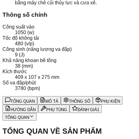
bằng máy chẻ củi thủy lực và cưa xẻ.
Thông số chính
Công suất vào
1050 (w)
Tốc độ không tải
480 (v/p)
Công sinh (năng lượng va đập)
9 (J)
Khả năng khoan bê tông
38 (mm)
Kích thước
409 x 107 x 275 mm
Số va đập/phút
3780 (bpm)
TỔNG QUAN
MÔ TẢ
THÔNG SỐ
PHỤ KIỆN
HƯỚNG DẪN
PHỤ TÙNG
ĐÁNH GIÁ
1
TỔNG QUAN
TỔNG QUAN VỀ SẢN PHẨM