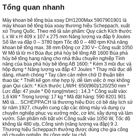
Tổng quan nhanh
Máy khoan bê tông búa xoay DH1200Max 5907901901 là
máy khoan bê tông búa xoay thương hiệu Scheppach, xuất
xứ Trung Quốc. Theo mô tả sản phẩm: Quy cách Kích thước
L x W x H 409 x 107 x 275 mm Năng lượng va đập 9 Joules
Số lần va đập 0 – 3780 bpm Tôc độ 0 – 480 rpm Khả năng
khoan bê tông max. 38 mm Động cơ 230 V~ Công suất 1050
W Mô tả từ m-t Búa đục phá hủy bê tông AB 1600 Búa phá
hủy bê tông hạng nặng cho nhà thầu chuyên nghiệp Tính
năng của búa phá hủy bê tông AB 1600: * Kèm 3 mũi đục và
hộp đựng * Năng lượng va đập 47 Joules * Thay mũi đục dễ
dàng, nhanh chóng * Tay cầm cán mềm chữ D thuận tiện
thao tác * Thiết kế gọn nhẹ hợp lý, dễ làm việc ở mọi không
gian Qui cách: * Kích thước L/W/H: 650(960)/120/250 mm *
Lực đập: 47 joule * Độ rung(m/sec) : 14.3 * Công suất vào:
1,6 kW * Trọng lượng: 17 kg * Mã đặt hàng: 590 8201 901
Mô tả… SCHEPPACH là thương hiệu Đức có bề dày lịch sử
từ năm 1927, chuyên cung cấp các dòng máy và dụng cụ
chuyên nghiệp phục vụ xưởng mộc, cơ khí, xây dựng và làm
vườn. Sản phẩm nổi bật với Công suất vào 1050 W, Tốc độ
không tải 480 v/p, Công sinh (năng lượng va đập) 9 J.
Thương hiệu Scheppach thường được dùng cho gia công
gỗ chuyên nghiệp, thi công mộc tại chỗ.