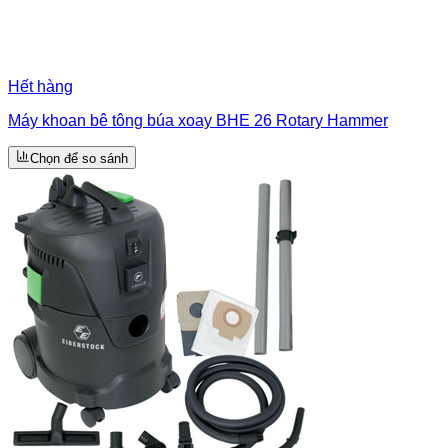
Hết hàng
Máy khoan bê tông búa xoay BHE 26 Rotary Hammer
Chọn để so sánh