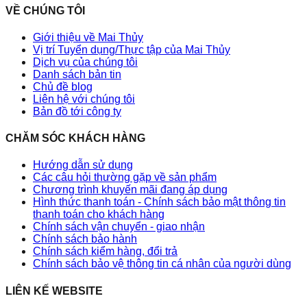
VỀ CHÚNG TÔI
Giới thiệu về Mai Thủy
Vị trí Tuyển dụng/Thực tập của Mai Thủy
Dịch vụ của chúng tôi
Danh sách bản tin
Chủ đề blog
Liên hệ với chúng tôi
Bản đồ tới công ty
CHĂM SÓC KHÁCH HÀNG
Hướng dẫn sử dụng
Các câu hỏi thường gặp về sản phẩm
Chương trình khuyến mãi đang áp dụng
Hình thức thanh toán - Chính sách bảo mật thông tin
thanh toán cho khách hàng
Chính sách vận chuyển - giao nhận
Chính sách bảo hành
Chính sách kiểm hàng, đổi trả
Chính sách bảo vệ thông tin cá nhân của người dùng
LIÊN KẾ WEBSITE