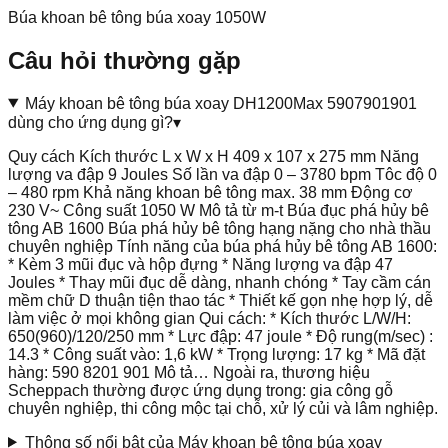
Búa khoan bê tông búa xoay 1050W
Câu hỏi thường gặp
Máy khoan bê tông búa xoay DH1200Max 5907901901
dùng cho ứng dụng gì?
▾
Quy cách Kích thước L x W x H 409 x 107 x 275 mm Năng
lượng va đập 9 Joules Số lần va đập 0 – 3780 bpm Tôc độ 0
– 480 rpm Khả năng khoan bê tông max. 38 mm Động cơ
230 V~ Công suất 1050 W Mô tả từ m-t Búa đục phá hủy bê
tông AB 1600 Búa phá hủy bê tông hạng nặng cho nhà thầu
chuyên nghiệp Tính năng của búa phá hủy bê tông AB 1600:
* Kèm 3 mũi đục và hộp đựng * Năng lượng va đập 47
Joules * Thay mũi đục dễ dàng, nhanh chóng * Tay cầm cán
mềm chữ D thuận tiện thao tác * Thiết kế gọn nhẹ hợp lý, dễ
làm việc ở mọi không gian Qui cách: * Kích thước L/W/H:
650(960)/120/250 mm * Lực đập: 47 joule * Độ rung(m/sec) :
14.3 * Công suất vào: 1,6 kW * Trọng lượng: 17 kg * Mã đặt
hàng: 590 8201 901 Mô tả… Ngoài ra, thương hiệu
Scheppach thường được ứng dụng trong: gia công gỗ
chuyên nghiệp, thi công mộc tại chỗ, xử lý củi và lâm nghiệp.
Thông số nổi bật của Máy khoan bê tông búa xoay