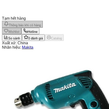
Tạm hết hàng
Thông báo khi có hàng
Wishlist
Hotline
So sánh
0
đánh giá
Catalog
Xuất xứ:
China
Nhãn hiệu:
Makita