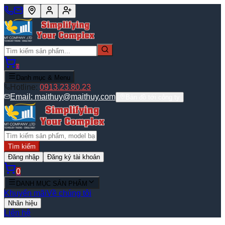
0
Danh mục & Menu
Hotline:
0913.23.80.23
Email:
maithuy@maithuy.com
Bản đồ tới công ty
Tìm kiếm
Đăng nhập
Đăng ký tài khoản
0
DANH MỤC SẢN PHẨM
Khuyến mãi
Về chúng tôi
Nhãn hiệu
Liên hệ