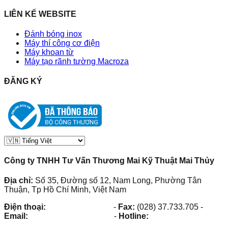
LIÊN KẾ WEBSITE
Đánh bóng inox
Máy thí công cơ điện
Máy khoan từ
Máy tạo rãnh tường Macroza
ĐĂNG KÝ
Công ty TNHH Tư Vấn Thương Mai Kỹ Thuật Mai Thủy
Địa chỉ:
Số 35, Đường số 12, Nam Long, Phường Tân
Thuận, Tp Hồ Chí Minh, Việt Nam
Điện thoại:
(028) 38.73.03.73
-
Fax:
(028) 37.733.705
-
Email:
maithuy@maithuy.com
-
Hotline:
0913.23.80.23