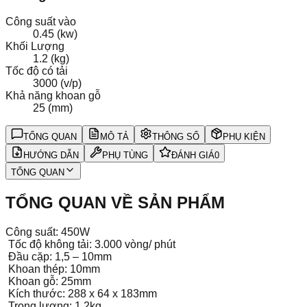
Công suất vào
0.45 (kw)
Khối Lượng
1.2 (kg)
Tốc độ có tải
3000 (v/p)
Khả năng khoan gỗ
25 (mm)
TỔNG QUAN
MÔ TẢ
THÔNG SỐ
PHỤ KIỆN
HƯỚNG DẪN
PHỤ TÙNG
ĐÁNH GIÁ
0
TỔNG QUAN
TỔNG QUAN VỀ SẢN PHẨM
Công suất: 450W
Tốc độ không tải: 3.000 vòng/ phút
Đầu cặp: 1,5 – 10mm
Khoan thép: 10mm
Khoan gỗ: 25mm
Kích thước: 288 x 64 x 183mm
Trọng lượng: 1,2kg