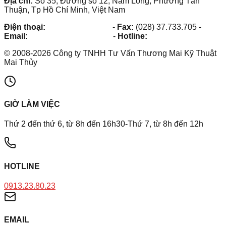
Địa chỉ:
Số 35, Đường số 12, Nam Long, Phường Tân
Thuận, Tp Hồ Chí Minh, Việt Nam
Điện thoại:
(028) 38.73.03.73
-
Fax:
(028) 37.733.705
-
Email:
maithuy@maithuy.com
-
Hotline:
0913.23.80.23
©
2008
-
2026
Công ty TNHH Tư Vấn Thương Mai Kỹ Thuật
Mai Thủy
GIỜ LÀM VIỆC
Thứ 2 đến thứ 6, từ 8h đến 16h30-Thứ 7, từ 8h đến 12h
HOTLINE
0913.23.80.23
EMAIL