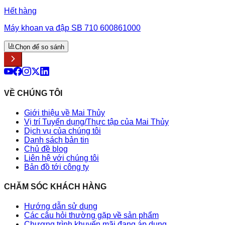
Hết hàng
Máy khoan va đập SB 710 600861000
Chọn để so sánh
VỀ CHÚNG TÔI
Giới thiệu về Mai Thủy
Vị trí Tuyển dụng/Thực tập của Mai Thủy
Dịch vụ của chúng tôi
Danh sách bản tin
Chủ đề blog
Liên hệ với chúng tôi
Bản đồ tới công ty
CHĂM SÓC KHÁCH HÀNG
Hướng dẫn sử dụng
Các câu hỏi thường gặp về sản phẩm
Chương trình khuyến mãi đang áp dụng