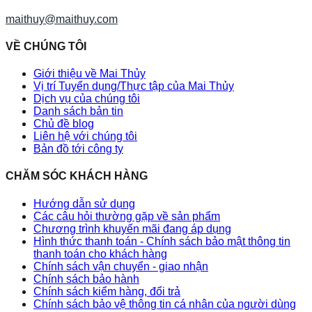
maithuy@maithuy.com
VỀ CHÚNG TÔI
Giới thiệu về Mai Thủy
Vị trí Tuyển dụng/Thực tập của Mai Thủy
Dịch vụ của chúng tôi
Danh sách bản tin
Chủ đề blog
Liên hệ với chúng tôi
Bản đồ tới công ty
CHĂM SÓC KHÁCH HÀNG
Hướng dẫn sử dụng
Các câu hỏi thường gặp về sản phẩm
Chương trình khuyến mãi đang áp dụng
Hình thức thanh toán - Chính sách bảo mật thông tin
thanh toán cho khách hàng
Chính sách vận chuyển - giao nhận
Chính sách bảo hành
Chính sách kiểm hàng, đổi trả
Chính sách bảo vệ thông tin cá nhân của người dùng