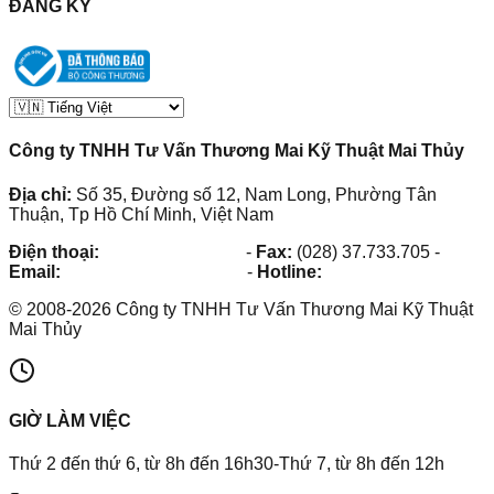
ĐĂNG KÝ
Công ty TNHH Tư Vấn Thương Mai Kỹ Thuật Mai Thủy
Địa chỉ:
Số 35, Đường số 12, Nam Long, Phường Tân
Thuận, Tp Hồ Chí Minh, Việt Nam
Điện thoại:
(028) 38.73.03.73
-
Fax:
(028) 37.733.705
-
Email:
maithuy@maithuy.com
-
Hotline:
0913.23.80.23
©
2008
-
2026
Công ty TNHH Tư Vấn Thương Mai Kỹ Thuật
Mai Thủy
GIỜ LÀM VIỆC
Thứ 2 đến thứ 6, từ 8h đến 16h30-Thứ 7, từ 8h đến 12h