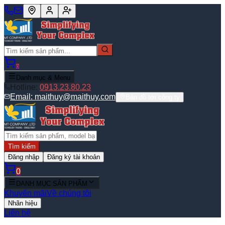
0
Danh mục & Menu
Hotline:
0913.23.80.23
Email:
maithuy@maithuy.com
Bản đồ tới công ty
Tìm kiếm
Đăng nhập
Đăng ký tài khoản
0
DANH MỤC SẢN PHẨM
Khuyến mãi
Về chúng tôi
Nhãn hiệu
Liên hệ