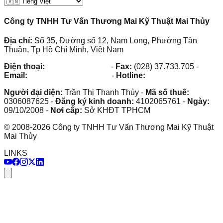
Công ty TNHH Tư Vấn Thương Mai Kỹ Thuật Mai Thủy
Địa chỉ:
Số 35, Đường số 12, Nam Long, Phường Tân
Thuận, Tp Hồ Chí Minh, Việt Nam
Điện thoại:
(028) 38.73.03.73
-
Fax:
(028) 37.733.705
-
Email:
maithuy@maithuy.com
-
Hotline:
0913.23.80.23
Người đại diện:
Trần Thị Thanh Thủy
-
Mã số thuế:
0306087625
-
Đăng ký kinh doanh:
4102065761
-
Ngày:
09/10/2008
-
Nơi cấp:
Sở KHĐT TPHCM
©
2008
-
2026
Công ty TNHH Tư Vấn Thương Mai Kỹ Thuật
Mai Thủy
LINKS