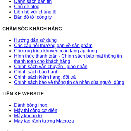
Danh sách bản tin
Chủ đề blog
Liên hệ với chúng tôi
Bản đồ tới công ty
CHĂM SÓC KHÁCH HÀNG
Hướng dẫn sử dụng
Các câu hỏi thường gặp về sản phẩm
Chương trình khuyến mãi đang áp dụng
Hình thức thanh toán - Chính sách bảo mật thông tin
thanh toán cho khách hàng
Chính sách vận chuyển - giao nhận
Chính sách bảo hành
Chính sách kiểm hàng, đổi trả
Chính sách bảo vệ thông tin cá nhân của người dùng
LIÊN KẾ WEBSITE
Đánh bóng inox
Máy thí công cơ điện
Máy khoan từ
Máy tạo rãnh tường Macroza