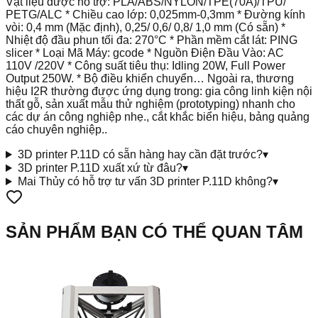
Vật liệu được hỗ trợ: PLA/ABS/NYLON/TPE(70A)/TPU/
PETG/ALC * Chiều cao lớp: 0,025mm-0,3mm * Đường kính
vòi: 0,4 mm (Mặc định), 0,25/ 0,6/ 0,8/ 1,0 mm (Có sẵn) *
Nhiệt độ đầu phun tối đa: 270°C * Phần mềm cắt lát: PING
slicer * Loại Mã Máy: gcode * Nguồn Điện Đầu Vào: AC
110V /220V * Công suất tiêu thụ: Idling 20W, Full Power
Output 250W. * Bộ điều khiển chuyển… Ngoài ra, thương
hiệu I2R thường được ứng dụng trong: gia công linh kiện nội
thất gỗ, sản xuất mẫu thử nghiệm (prototyping) nhanh cho
các dự án công nghiệp nhẹ., cắt khắc biển hiệu, bảng quảng
cáo chuyên nghiệp..
3D printer P.11D có sẵn hàng hay cần đặt trước?
▾
3D printer P.11D xuất xứ từ đâu?
▾
Mai Thủy có hỗ trợ tư vấn 3D printer P.11D không?
▾
SẢN PHẨM BẠN CÓ THỂ QUAN TÂM