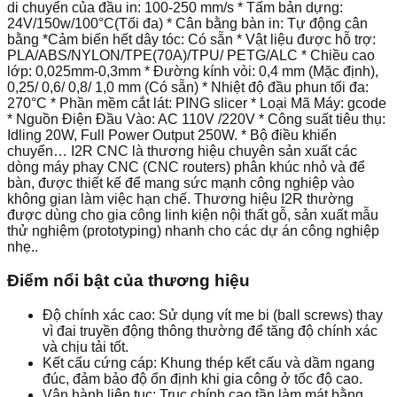
di chuyển của đầu in: 100-250 mm/s * Tấm bản dựng:
24V/150w/100°C(Tối đa) * Cân bằng bàn in: Tự động cân
bằng *Cảm biến hết dây tóc: Có sẵn * Vật liệu được hỗ trợ:
PLA/ABS/NYLON/TPE(70A)/TPU/ PETG/ALC * Chiều cao
lớp: 0,025mm-0,3mm * Đường kính vòi: 0,4 mm (Mặc định),
0,25/ 0,6/ 0,8/ 1,0 mm (Có sẵn) * Nhiệt độ đầu phun tối đa:
270°C * Phần mềm cắt lát: PING slicer * Loại Mã Máy: gcode
* Nguồn Điện Đầu Vào: AC 110V /220V * Công suất tiêu thụ:
Idling 20W, Full Power Output 250W. * Bộ điều khiển
chuyển… I2R CNC là thương hiệu chuyên sản xuất các
dòng máy phay CNC (CNC routers) phân khúc nhỏ và để
bàn, được thiết kế để mang sức mạnh công nghiệp vào
không gian làm việc hạn chế. Thương hiệu I2R thường
được dùng cho gia công linh kiện nội thất gỗ, sản xuất mẫu
thử nghiệm (prototyping) nhanh cho các dự án công nghiệp
nhẹ..
Điểm nổi bật của thương hiệu
Độ chính xác cao: Sử dụng vít me bi (ball screws) thay
vì đai truyền động thông thường để tăng độ chính xác
và chịu tải tốt.
Kết cấu cứng cáp: Khung thép kết cấu và dầm ngang
đúc, đảm bảo độ ổn định khi gia công ở tốc độ cao.
Vận hành liên tục: Trục chính cao tần làm mát bằng