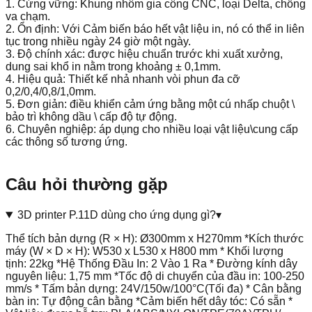
1. Cứng vững: Khung nhôm gia công CNC, loại Delta, chống
va chạm.
2. Ổn định: Với Cảm biến báo hết vật liệu in, nó có thể in liên
tục trong nhiều ngày 24 giờ một ngày.
3. Độ chính xác: được hiệu chuẩn trước khi xuất xưởng,
dung sai khổ in nằm trong khoảng ± 0,1mm.
4. Hiệu quả: Thiết kế nhả nhanh vòi phun đa cỡ
0,2/0,4/0,8/1,0mm.
5. Đơn giản: điều khiển cảm ứng bằng một cú nhấp chuột \
bảo trì không dầu \ cấp độ tự động.
6. Chuyên nghiệp: áp dụng cho nhiều loại vật liệu\cung cấp
các thông số tương ứng.
Câu hỏi thường gặp
3D printer P.11D dùng cho ứng dụng gì?
▾
Thể tích bản dựng (R × H): Ø300mm x H270mm *Kích thước
máy (W × D × H): W530 x L530 x H800 mm * Khối lượng
tịnh: 22kg *Hệ Thống Đầu In: 2 Vào 1 Ra * Đường kính dây
nguyên liệu: 1,75 mm *Tốc độ di chuyển của đầu in: 100-250
mm/s * Tấm bản dựng: 24V/150w/100°C(Tối đa) * Cân bằng
bàn in: Tự động cân bằng *Cảm biến hết dây tóc: Có sẵn *