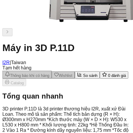
Máy in 3D P.11D
I2R
|
Taiwan
Tạm hết hàng
Thông báo khi có hàng
Wishlist
So sánh
0
đánh giá
Catalog
Tổng quan nhanh
3D printer P.11D là 3d printer thương hiệu I2R, xuất xứ Đài
Loan. Theo mô tả sản phẩm: Thể tích bản dựng (R × H):
Ø300mm x H270mm *Kích thước máy (W × D × H): W530 x
L530 x H800 mm * Khối lượng tịnh: 22kg *Hệ Thống Đầu In:
2 Vào 1 Ra * Đường kính dây nguyên liệu: 1,75 mm *Tốc độ