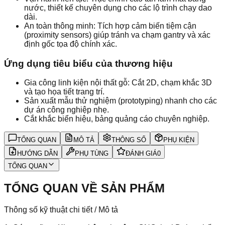
nước, thiết kế chuyên dụng cho các lộ trình chạy dao
dài.
An toàn thông minh: Tích hợp cảm biến tiệm cận
(proximity sensors) giúp tránh va chạm gantry và xác
định gốc tọa độ chính xác.
Ứng dụng tiêu biểu của thương hiệu
Gia công linh kiện nội thất gỗ: Cắt 2D, chạm khắc 3D
và tạo họa tiết trang trí.
Sản xuất mẫu thử nghiệm (prototyping) nhanh cho các
dự án công nghiệp nhẹ.
Cắt khắc biển hiệu, bảng quảng cáo chuyên nghiệp.
TỔNG QUAN
MÔ TẢ
THÔNG SỐ
PHỤ KIỆN
HƯỚNG DẪN
PHỤ TÙNG
ĐÁNH GIÁ
0
TỔNG QUAN
TỔNG QUAN VỀ SẢN PHẨM
Thông số kỹ thuật chi tiết / Mô tả