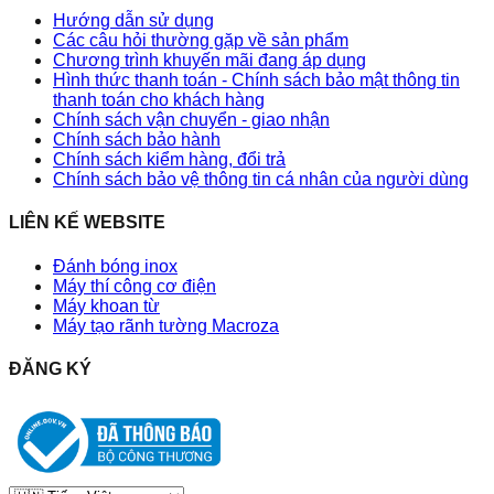
Hướng dẫn sử dụng
Các câu hỏi thường gặp về sản phẩm
Chương trình khuyến mãi đang áp dụng
Hình thức thanh toán - Chính sách bảo mật thông tin
thanh toán cho khách hàng
Chính sách vận chuyển - giao nhận
Chính sách bảo hành
Chính sách kiểm hàng, đổi trả
Chính sách bảo vệ thông tin cá nhân của người dùng
LIÊN KẾ WEBSITE
Đánh bóng inox
Máy thí công cơ điện
Máy khoan từ
Máy tạo rãnh tường Macroza
ĐĂNG KÝ