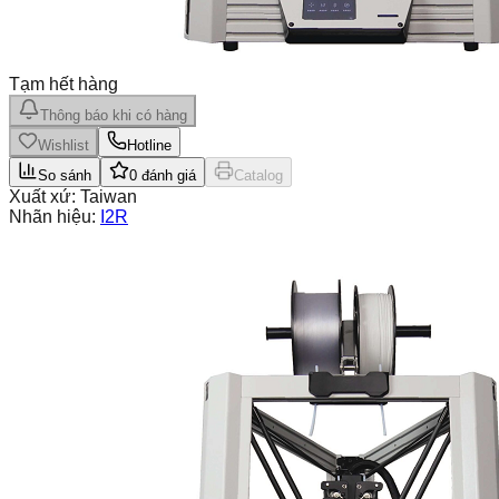
Tạm hết hàng
Thông báo khi có hàng
Wishlist
Hotline
So sánh
0
đánh giá
Catalog
Xuất xứ:
Taiwan
Nhãn hiệu:
I2R