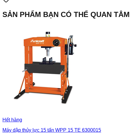
SẢN PHẨM BẠN CÓ THỂ QUAN TÂM
Hết hàng
Máy dập thủy lực 15 tấn WPP 15 TE 6300015