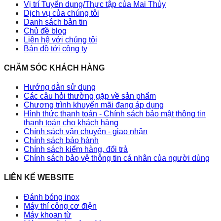
Vị trí Tuyển dụng/Thực tập của Mai Thủy
Dịch vụ của chúng tôi
Danh sách bản tin
Chủ đề blog
Liên hệ với chúng tôi
Bản đồ tới công ty
CHĂM SÓC KHÁCH HÀNG
Hướng dẫn sử dụng
Các câu hỏi thường gặp về sản phẩm
Chương trình khuyến mãi đang áp dụng
Hình thức thanh toán - Chính sách bảo mật thông tin
thanh toán cho khách hàng
Chính sách vận chuyển - giao nhận
Chính sách bảo hành
Chính sách kiểm hàng, đổi trả
Chính sách bảo vệ thông tin cá nhân của người dùng
LIÊN KẾ WEBSITE
Đánh bóng inox
Máy thí công cơ điện
Máy khoan từ