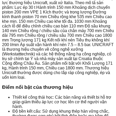
lực thương hiệu Unicraft, xuất xứ Italia. Theo mô tả sản
phẩm: Lực ép 30 t Hành trình 150 mm Khoảng dịch chuyển
piston 200 mm VPE 1 Kích thước và trọng lượng Đường
kính thanh piston 70 mm Chiều rộng khe 535 mm Chiều cao
khe min. 150 mm Chiều cao khe tối đa. 1030 mm Khoảng
cách lỗ để điều chỉnh chiều cao bàn 110 mm Độ sâu khung
140 mm Chiều rộng / chiều sâu của chân máy 700 mm Chiều
dài 795 mm Chiều rộng / chiều sâu 700 mm Chiều cao 1800
mm Trọng lượng 171 kg Kết nối khí nén Tiêu thụ không khí
200 l/min Áp suất vận hành khí nén 7.5 – 8.5 bar. UNICRAFT
là thương hiệu chuyên về công nghệ xưởng
(Werkstatttechnik) và các hệ thống nâng hạ công nghiệp, có
trụ sở chính tại Ý và nhà máy sản xuất tại Croatia thuộc
Cộng đồng Châu Âu. Sản phẩm nổi bật với Khối Lượng 171
kg, Hành trình 150 mm, Chiều cao 1800 mm. Thương hiệu
Unicraft thường được dùng cho lắp ráp công nghiệp, ép và
uốn kim loại.
Điểm nổi bật của thương hiệu
Thiết kế công thái học: Các bàn nâng và thiết bị hỗ trợ
giúp giảm thiểu áp lực cơ học lên cơ thể người vận
hành.
Độ bền kết cấu: Sử dụng khung thép hàn vững chắc,
thường được sơn phủ bột tĩnh điện hoặc mạ kẽm để