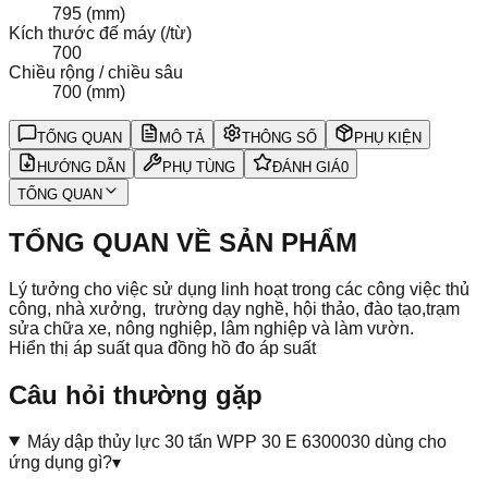
795 (mm)
Kích thước đế máy (/từ)
700
Chiều rộng / chiều sâu
700 (mm)
TỔNG QUAN
MÔ TẢ
THÔNG SỐ
PHỤ KIỆN
HƯỚNG DẪN
PHỤ TÙNG
ĐÁNH GIÁ
0
TỔNG QUAN
TỔNG QUAN VỀ SẢN PHẨM
Lý tưởng cho việc sử dụng linh hoạt trong các công việc thủ
công, nhà xưởng, trường dạy nghề, hội thảo, đào tạo,trạm
sửa chữa xe, nông nghiệp, lâm nghiệp và làm vườn.
Hiển thị áp suất qua đồng hồ đo áp suất
Câu hỏi thường gặp
Máy dập thủy lực 30 tấn WPP 30 E 6300030 dùng cho
ứng dụng gì?
▾