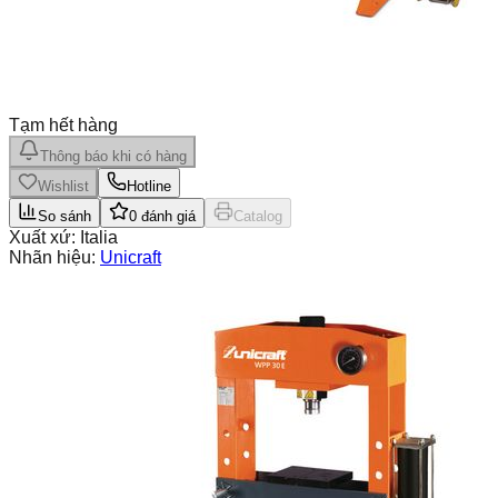
Tạm hết hàng
Thông báo khi có hàng
Wishlist
Hotline
So sánh
0
đánh giá
Catalog
Xuất xứ:
Italia
Nhãn hiệu:
Unicraft