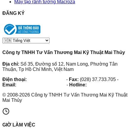
Máy tạo rãnh tường Macroza
ĐĂNG KÝ
Công ty TNHH Tư Vấn Thương Mai Kỹ Thuật Mai Thủy
Địa chỉ:
Số 35, Đường số 12, Nam Long, Phường Tân
Thuận, Tp Hồ Chí Minh, Việt Nam
Điện thoại:
(028) 38.73.03.73
-
Fax:
(028) 37.733.705
-
Email:
maithuy@maithuy.com
-
Hotline:
0913.23.80.23
©
2008
-
2026
Công ty TNHH Tư Vấn Thương Mai Kỹ Thuật
Mai Thủy
GIỜ LÀM VIỆC