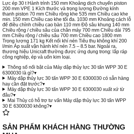
Lực ép 30 t Hành trình 150 mm Khoảng dịch chuyển piston
200 mm VPE 1 Kích thước và trọng lượng Đường kính
thanh piston 70 mm Chiều rộng khe 535 mm Chiều cao khe
min. 150 mm Chiều cao khe tối đa. 1030 mm Khoảng cách lỗ
để điều chỉnh chiều cao bàn 110 mm Độ sâu khung 140 mm
Chiều rộng / chiều sâu của chân máy 700 mm Chiều dài 795
mm Chiều rộng / chiều sâu 700 mm Chiều cao 1800 mm
Trọng lượng 171 kg Kết nối khí nén Tiêu thụ không khí 200
l/min Áp suất vận hành khí nén 7.5 – 8.5 bar. Ngoài ra,
thương hiệu Unicraft thường được ứng dụng trong: lắp ráp
công nghiệp, ép và uốn kim loại.
Thông số nổi bật của Máy dập thủy lực 30 tấn WPP 30 E
6300030 là gì?
▾
Máy dập thủy lực 30 tấn WPP 30 E 6300030 có sẵn hàng
hay cần đặt trước?
▾
Máy dập thủy lực 30 tấn WPP 30 E 6300030 xuất xứ từ
đâu?
▾
Mai Thủy có hỗ trợ tư vấn Máy dập thủy lực 30 tấn WPP
30 E 6300030 không?
▾
SẢN PHẨM KHÁCH HÀNG THƯỜNG