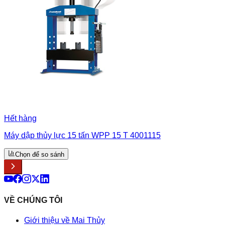
Hết hàng
Máy dập thủy lực 15 tấn WPP 15 T 4001115
Chọn để so sánh
VỀ CHÚNG TÔI
Giới thiệu về Mai Thủy