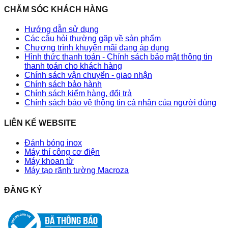
CHĂM SÓC KHÁCH HÀNG
Hướng dẫn sử dụng
Các câu hỏi thường gặp về sản phẩm
Chương trình khuyến mãi đang áp dụng
Hình thức thanh toán - Chính sách bảo mật thông tin
thanh toán cho khách hàng
Chính sách vận chuyển - giao nhận
Chính sách bảo hành
Chính sách kiểm hàng, đổi trả
Chính sách bảo vệ thông tin cá nhân của người dùng
LIÊN KẾ WEBSITE
Đánh bóng inox
Máy thí công cơ điện
Máy khoan từ
Máy tạo rãnh tường Macroza
ĐĂNG KÝ