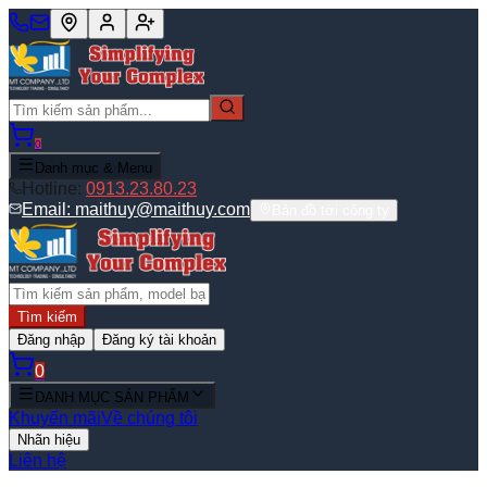
0
Danh mục & Menu
Hotline:
0913.23.80.23
Email:
maithuy@maithuy.com
Bản đồ tới công ty
Tìm kiếm
Đăng nhập
Đăng ký tài khoản
0
DANH MỤC SẢN PHẨM
Khuyến mãi
Về chúng tôi
Nhãn hiệu
Liên hệ