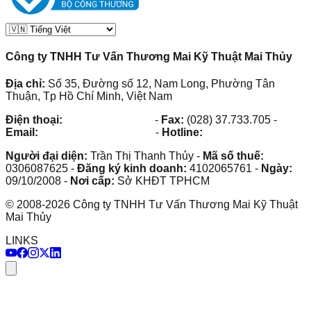
Công ty TNHH Tư Vấn Thương Mai Kỹ Thuật Mai Thủy
Địa chỉ:
Số 35, Đường số 12, Nam Long, Phường Tân
Thuận, Tp Hồ Chí Minh, Việt Nam
Điện thoại:
(028) 38.73.03.73
-
Fax:
(028) 37.733.705
-
Email:
maithuy@maithuy.com
-
Hotline:
0913.23.80.23
Người đại diện:
Trần Thị Thanh Thủy
-
Mã số thuế:
0306087625
-
Đăng ký kinh doanh:
4102065761
-
Ngày:
09/10/2008
-
Nơi cấp:
Sở KHĐT TPHCM
©
2008
-
2026
Công ty TNHH Tư Vấn Thương Mai Kỹ Thuật
Mai Thủy
LINKS