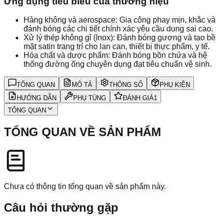
Ứng dụng tiêu biểu của thương hiệu
Hàng không và aerospace: Gia công phay mịn, khắc và
đánh bóng các chi tiết chính xác yêu cầu dung sai cao.
Xử lý thép không gỉ (Inox): Đánh bóng gương và tạo bề
mặt satin trang trí cho lan can, thiết bị thực phẩm, y tế.
Hóa chất và dược phẩm: Đánh bóng bồn chứa và hệ
thống đường ống chuyên dụng đạt tiêu chuẩn vệ sinh.
TỔNG QUAN
MÔ TẢ
THÔNG SỐ
PHỤ KIỆN
HƯỚNG DẪN
PHỤ TÙNG
ĐÁNH GIÁ
1
TỔNG QUAN
TỔNG QUAN VỀ SẢN PHẨM
Chưa có thông tin tổng quan về sản phẩm này.
Câu hỏi thường gặp