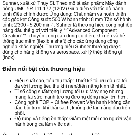
Suhner, xuất xứ Thụy Sĩ. Theo mô tả sản phẩm: Máy đánh
bóng UMC 5R 111 172 (120V) Giũa điện với tốc độ hành
trình điều chỉnh được Ứng dụng: Chà nhám và hoàn thiện
các góc kẹt Công suất: 500 W hành trình: 8 mm Tần số hành
trình: 2'300 - 5'200 min-¹. Suhner là thương hiệu công nghiệp
hàng đầu thế giới với triết lý **"Advanced Component
Creation"**, chuyên cung cấp dụng cụ điện, khí nén và hệ
thống trục mềm (flexible shaft) cho các ứng dụng công
nghiệp khắc nghiệt. Thương hiệu Suhner thường được
dùng cho hàng không và aerospace, xử lý thép không gỉ
(inox).
Điểm nổi bật của thương hiệu
Hiệu suất cao, tiêu thụ thấp: Thiết kế tối ưu đầu ra tối
đa với lượng tiêu thụ khí nén/điện năng kinh tế nhất.
Tỉ số công suất/trọng lượng tối ưu: Máy nhẹ nhưng
mang lại sức mạnh tương đương dòng máy lớn hơn.
Công nghệ TOP – Oilfree Power: Vận hành không cần
dầu bôi trơn, khí thải sạch, không để lại màng dầu trên
phôi.
Độ rung và tiếng ồn thấp: Giảm mệt mỏi cho người vận
hành trong ca làm việc dài.