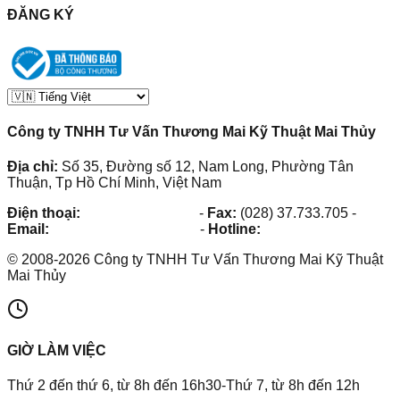
ĐĂNG KÝ
Công ty TNHH Tư Vấn Thương Mai Kỹ Thuật Mai Thủy
Địa chỉ:
Số 35, Đường số 12, Nam Long, Phường Tân
Thuận, Tp Hồ Chí Minh, Việt Nam
Điện thoại:
(028) 38.73.03.73
-
Fax:
(028) 37.733.705
-
Email:
maithuy@maithuy.com
-
Hotline:
0913.23.80.23
©
2008
-
2026
Công ty TNHH Tư Vấn Thương Mai Kỹ Thuật
Mai Thủy
GIỜ LÀM VIỆC
Thứ 2 đến thứ 6, từ 8h đến 16h30-Thứ 7, từ 8h đến 12h