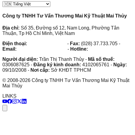
Công ty TNHH Tư Vấn Thương Mai Kỹ Thuật Mai Thủy
Địa chỉ:
Số 35, Đường số 12, Nam Long, Phường Tân
Thuận, Tp Hồ Chí Minh, Việt Nam
Điện thoại:
(028) 38.73.03.73
-
Fax:
(028) 37.733.705
-
Email:
maithuy@maithuy.com
-
Hotline:
0913.23.80.23
Người đại diện:
Trần Thị Thanh Thủy
-
Mã số thuế:
0306087625
-
Đăng ký kinh doanh:
4102065761
-
Ngày:
09/10/2008
-
Nơi cấp:
Sở KHĐT TPHCM
©
2008
-
2026
Công ty TNHH Tư Vấn Thương Mai Kỹ Thuật
Mai Thủy
LINKS