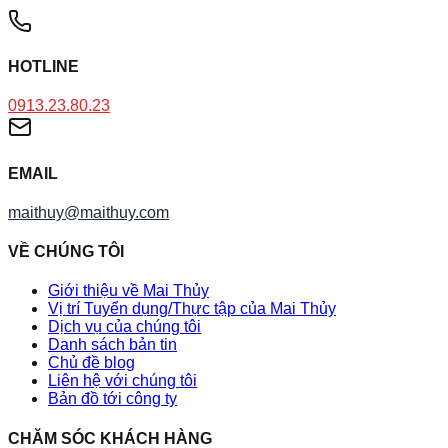
HOTLINE
0913.23.80.23
EMAIL
maithuy@maithuy.com
VỀ CHÚNG TÔI
Giới thiệu về Mai Thủy
Vị trí Tuyển dụng/Thực tập của Mai Thủy
Dịch vụ của chúng tôi
Danh sách bản tin
Chủ đề blog
Liên hệ với chúng tôi
Bản đồ tới công ty
CHĂM SÓC KHÁCH HÀNG