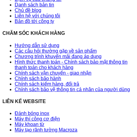
Danh sách bản tin
Chủ đề blog
Liên hệ với chúng tôi
Bản đồ tới công ty
CHĂM SÓC KHÁCH HÀNG
Hướng dẫn sử dụng
Các câu hỏi thường gặp về sản phẩm
Chương trình khuyến mãi đang áp dụng
Hình thức thanh toán - Chính sách bảo mật thông tin
thanh toán cho khách hàng
Chính sách vận chuyển - giao nhận
Chính sách bảo hành
Chính sách kiểm hàng, đổi trả
Chính sách bảo vệ thông tin cá nhân của người dùng
LIÊN KẾ WEBSITE
Đánh bóng inox
Máy thí công cơ điện
Máy khoan từ
Máy tạo rãnh tường Macroza