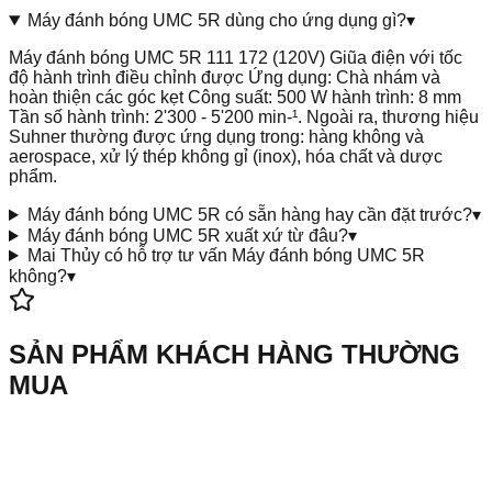
Máy đánh bóng UMC 5R dùng cho ứng dụng gì?
▾
Máy đánh bóng UMC 5R 111 172 (120V) Giũa điện với tốc
độ hành trình điều chỉnh được Ứng dụng: Chà nhám và
hoàn thiện các góc kẹt Công suất: 500 W hành trình: 8 mm
Tần số hành trình: 2'300 - 5'200 min-¹. Ngoài ra, thương hiệu
Suhner thường được ứng dụng trong: hàng không và
aerospace, xử lý thép không gỉ (inox), hóa chất và dược
phẩm.
Máy đánh bóng UMC 5R có sẵn hàng hay cần đặt trước?
▾
Máy đánh bóng UMC 5R xuất xứ từ đâu?
▾
Mai Thủy có hỗ trợ tư vấn Máy đánh bóng UMC 5R
không?
▾
SẢN PHẨM KHÁCH HÀNG THƯỜNG
MUA