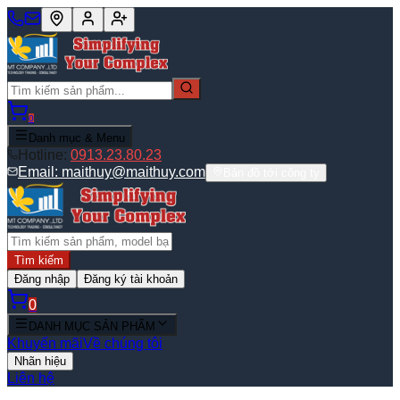
0
Danh mục & Menu
Hotline:
0913.23.80.23
Email:
maithuy@maithuy.com
Bản đồ tới công ty
Tìm kiếm
Đăng nhập
Đăng ký tài khoản
0
DANH MỤC SẢN PHẨM
Khuyến mãi
Về chúng tôi
Nhãn hiệu
Liên hệ