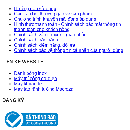
Hướng dẫn sử dụng
Các câu hỏi thường gặp về sản phẩm
Chương trình khuyến mãi đang áp dụng
Hình thức thanh toán - Chính sách bảo mật thông tin
thanh toán cho khách hàng
Chính sách vận chuyển - giao nhận
Chính sách bảo hành
Chính sách kiểm hàng, đổi trả
Chính sách bảo vệ thông tin cá nhân của người dùng
LIÊN KẾ WEBSITE
Đánh bóng inox
Máy thí công cơ điện
Máy khoan từ
Máy tạo rãnh tường Macroza
ĐĂNG KÝ