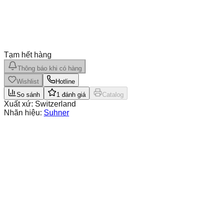
Tạm hết hàng
Thông báo khi có hàng
Wishlist
Hotline
So sánh
1
đánh giá
Catalog
Xuất xứ:
Switzerland
Nhãn hiệu:
Suhner