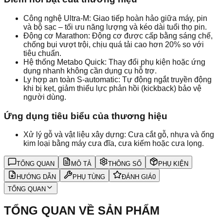
Công nghệ Ultra-M: Giao tiếp hoàn hảo giữa máy, pin
và bộ sạc – tối ưu năng lượng và kéo dài tuổi thọ pin.
Động cơ Marathon: Động cơ được cấp bằng sáng chế,
chống bụi vượt trội, chịu quá tải cao hơn 20% so với
tiêu chuẩn.
Hệ thống Metabo Quick: Thay đổi phụ kiện hoặc ứng
dụng nhanh không cần dụng cụ hỗ trợ.
Ly hợp an toàn S-automatic: Tự động ngắt truyền động
khi bị kẹt, giảm thiểu lực phản hồi (kickback) bảo vệ
người dùng.
Ứng dụng tiêu biểu của thương hiệu
Xử lý gỗ và vật liệu xây dựng: Cưa cắt gỗ, nhựa và ống
kim loại bằng máy cưa đĩa, cưa kiếm hoặc cưa lọng.
TỔNG QUAN
MÔ TẢ
THÔNG SỐ
PHỤ KIỆN
HƯỚNG DẪN
PHỤ TÙNG
ĐÁNH GIÁ
0
TỔNG QUAN
TỔNG QUAN VỀ SẢN PHẨM