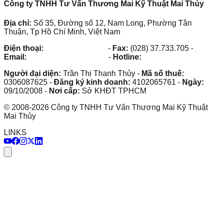
Công ty TNHH Tư Vấn Thương Mai Kỹ Thuật Mai Thủy
Địa chỉ:
Số 35, Đường số 12, Nam Long, Phường Tân
Thuận, Tp Hồ Chí Minh, Việt Nam
Điện thoại:
(028) 38.73.03.73
-
Fax:
(028) 37.733.705
-
Email:
maithuy@maithuy.com
-
Hotline:
0913.23.80.23
Người đại diện:
Trần Thị Thanh Thủy
-
Mã số thuế:
0306087625
-
Đăng ký kinh doanh:
4102065761
-
Ngày:
09/10/2008
-
Nơi cấp:
Sở KHĐT TPHCM
©
2008
-
2026
Công ty TNHH Tư Vấn Thương Mai Kỹ Thuật
Mai Thủy
LINKS