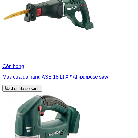
Còn hàng
Máy cưa đa năng ASE 18 LTX * All-purpose saw
Chọn để so sánh