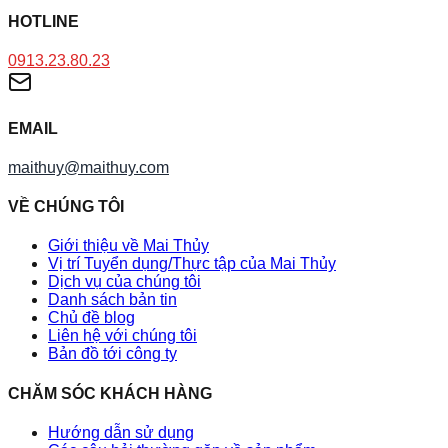
HOTLINE
0913.23.80.23
EMAIL
maithuy@maithuy.com
VỀ CHÚNG TÔI
Giới thiệu về Mai Thủy
Vị trí Tuyển dụng/Thực tập của Mai Thủy
Dịch vụ của chúng tôi
Danh sách bản tin
Chủ đề blog
Liên hệ với chúng tôi
Bản đồ tới công ty
CHĂM SÓC KHÁCH HÀNG
Hướng dẫn sử dụng