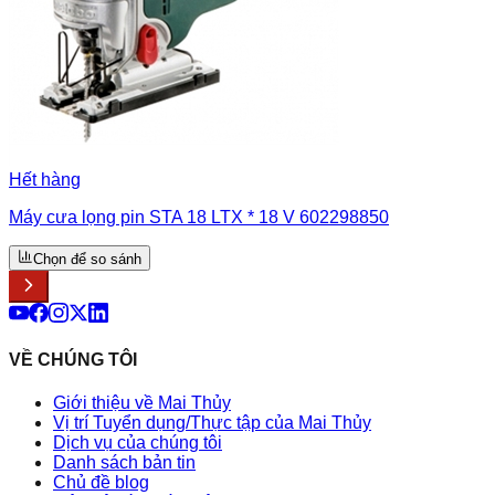
Hết hàng
Máy cưa lọng pin STA 18 LTX * 18 V 602298850
Chọn để so sánh
VỀ CHÚNG TÔI
Giới thiệu về Mai Thủy
Vị trí Tuyển dụng/Thực tập của Mai Thủy
Dịch vụ của chúng tôi
Danh sách bản tin
Chủ đề blog