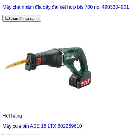
Máy chà nhám đĩa dây đai kết hợp bts 700 no. 4903304901
Chọn để so sánh
Hết hàng
Máy cưa pin ASE 18 LTX 602269610