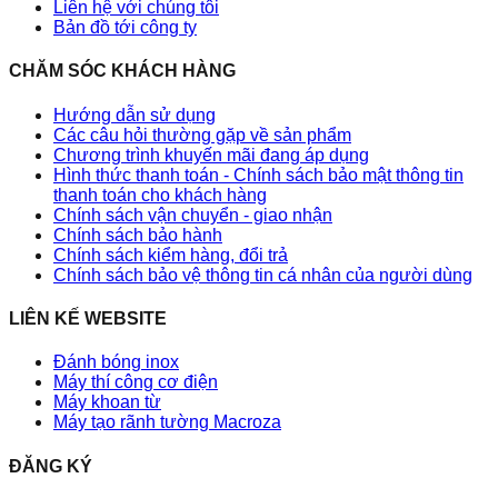
Liên hệ với chúng tôi
Bản đồ tới công ty
CHĂM SÓC KHÁCH HÀNG
Hướng dẫn sử dụng
Các câu hỏi thường gặp về sản phẩm
Chương trình khuyến mãi đang áp dụng
Hình thức thanh toán - Chính sách bảo mật thông tin
thanh toán cho khách hàng
Chính sách vận chuyển - giao nhận
Chính sách bảo hành
Chính sách kiểm hàng, đổi trả
Chính sách bảo vệ thông tin cá nhân của người dùng
LIÊN KẾ WEBSITE
Đánh bóng inox
Máy thí công cơ điện
Máy khoan từ
Máy tạo rãnh tường Macroza
ĐĂNG KÝ