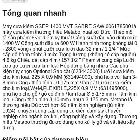
Tổng quan nhanh
Máy cưa kiếm SSEP 1400 MVT SABRE SAW 606178500 là
máy cưa kiếm thương hiệu Metabo, xuất xứ Đức. Theo mô
tả sản phẩm: Đặc điểm kỹ thuật Công suất đầu vào định mức
1400 W Công suất đầu ra 600 W Hành trình trong không tải 0
- 2800 vòng / phút Lưỡi cưa lưỡi dao 32 mm / 1 1/4 " Mức
cấp độ hành trình: 3 mức Trọng lượng (không có cáp nguồn)
4,6 kg Chiều dài cáp 4 m / 157 1/2 " Phạm vi cung cấp Lưỡi
cưa gỗ Lưỡi cưa kim loại Hộp đựng bằng nhựa Các phụ
kiện tùy chọn Optional Sáp cắt (623443000) Lưỡi cưa kiếm
cho kim loại, 225 X 0.9 MM (631494000), phù hợp với tấm 3-
8 mm / Ống / thép hình 10-175 mm / lần cắt Lưỡi cưa kiếm
cho kim loại,W+M,FLEXIBLE,225X 0.9 MM (631495000),
phù hợp cho gỗ / gỗ có đinh / kim loại Ø 5-175 mm / Tấm kim
loại / Ống / thép hình 3-10 mm / nhựa 3-175 mm. Metabo là
thương hiệu Đức với hơn 90 năm kinh nghiệm (từ năm
1924), chuyên cung cấp dụng cụ điện cầm tay chuyên
nghiệp cho ngành cơ khí, công nghiệp và xây dựng. Thương
hiệu Metabo thường được dùng cho xử lý gỗ và vật liệu xây
dựng.
Điểm nổi bật của thương hiệu