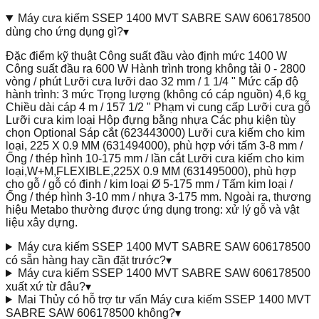
Máy cưa kiếm SSEP 1400 MVT SABRE SAW 606178500
dùng cho ứng dụng gì?
▾
Đặc điểm kỹ thuật Công suất đầu vào định mức 1400 W
Công suất đầu ra 600 W Hành trình trong không tải 0 - 2800
vòng / phút Lưỡi cưa lưỡi dao 32 mm / 1 1/4 " Mức cấp độ
hành trình: 3 mức Trọng lượng (không có cáp nguồn) 4,6 kg
Chiều dài cáp 4 m / 157 1/2 " Phạm vi cung cấp Lưỡi cưa gỗ
Lưỡi cưa kim loại Hộp đựng bằng nhựa Các phụ kiện tùy
chọn Optional Sáp cắt (623443000) Lưỡi cưa kiếm cho kim
loại, 225 X 0.9 MM (631494000), phù hợp với tấm 3-8 mm /
Ống / thép hình 10-175 mm / lần cắt Lưỡi cưa kiếm cho kim
loại,W+M,FLEXIBLE,225X 0.9 MM (631495000), phù hợp
cho gỗ / gỗ có đinh / kim loại Ø 5-175 mm / Tấm kim loại /
Ống / thép hình 3-10 mm / nhựa 3-175 mm. Ngoài ra, thương
hiệu Metabo thường được ứng dụng trong: xử lý gỗ và vật
liệu xây dựng.
Máy cưa kiếm SSEP 1400 MVT SABRE SAW 606178500
có sẵn hàng hay cần đặt trước?
▾
Máy cưa kiếm SSEP 1400 MVT SABRE SAW 606178500
xuất xứ từ đâu?
▾
Mai Thủy có hỗ trợ tư vấn Máy cưa kiếm SSEP 1400 MVT
SABRE SAW 606178500 không?
▾