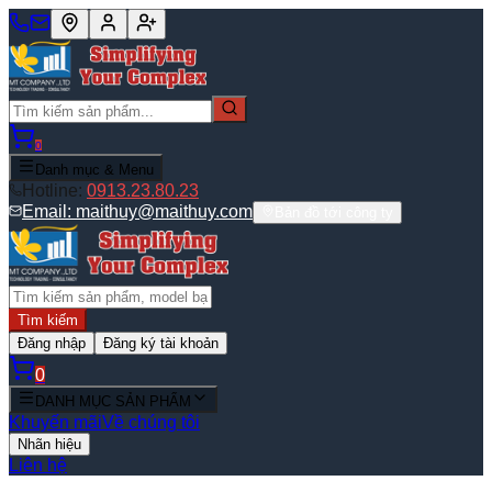
0
Danh mục & Menu
Hotline:
0913.23.80.23
Email:
maithuy@maithuy.com
Bản đồ tới công ty
Tìm kiếm
Đăng nhập
Đăng ký tài khoản
0
DANH MỤC SẢN PHẨM
Khuyến mãi
Về chúng tôi
Nhãn hiệu
Liên hệ