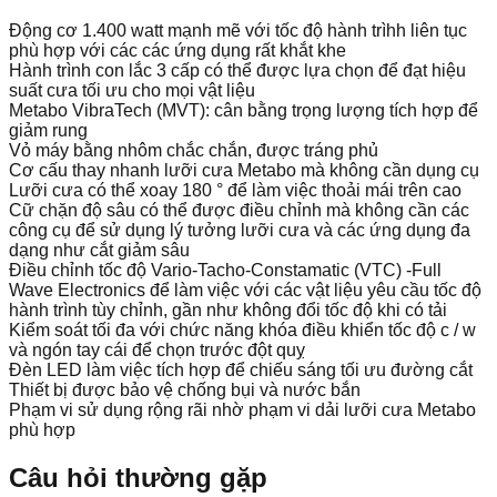
Động cơ 1.400 watt mạnh mẽ với tốc độ hành trìhh liên tục
phù hợp với các các ứng dụng rất khắt khe
Hành trình con lắc 3 cấp có thể được lựa chọn để đạt hiệu
suất cưa tối ưu cho mọi vật liệu
Metabo VibraTech (MVT): cân bằng trọng lượng tích hợp để
giảm rung
Vỏ máy bằng nhôm chắc chắn, được tráng phủ
Cơ cấu thay nhanh lưỡi cưa Metabo mà không cần dụng cụ
Lưỡi cưa có thể xoay 180 ° để làm việc thoải mái trên cao
Cữ chặn độ sâu có thể được điều chỉnh mà không cần các
công cụ để sử dụng lý tưởng lưỡi cưa và các ứng dụng đa
dạng như cắt giảm sâu
Điều chỉnh tốc độ Vario-Tacho-Constamatic (VTC) -Full
Wave Electronics để làm việc với các vật liệu yêu cầu tốc độ
hành trình tùy chỉnh, gần như không đổi tốc độ khi có tải
Kiểm soát tối đa với chức năng khóa điều khiển tốc độ c / w
và ngón tay cái để chọn trước đột quỵ
Đèn LED làm việc tích hợp để chiếu sáng tối ưu đường cắt
Thiết bị được bảo vệ chống bụi và nước bắn
Phạm vi sử dụng rộng rãi nhờ phạm vi dải lưỡi cưa Metabo
phù hợp
Câu hỏi thường gặp