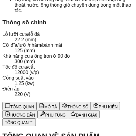
thoát nước, ống thông gió chuyên dụng trong một thao
tác.
Thông số chính
Lỗ lưỡi cưa/lỗ đá
22.2 (mm)
Cỡ đĩa/lưỡi/nhám/bánh mài
125 (mm)
Khả năng cưa ống tròn ở 90 độ
300 (mm)
Tốc độ cưa/cắt
12000 (v/p)
Công suất vào
1.25 (kw)
Điện áp
220 (V)
TỔNG QUAN
MÔ TẢ
THÔNG SỐ
PHỤ KIỆN
HƯỚNG DẪN
PHỤ TÙNG
ĐÁNH GIÁ
0
TỔNG QUAN