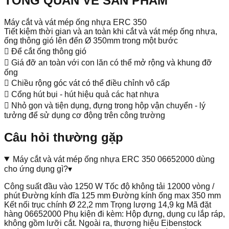
TỔNG QUAN VỀ SẢN PHẨM
Máy cắt và vát mép ống nhựa ERC 350
Tiết kiệm thời gian và an toàn khi cắt và vát mép ống nhựa,
ống thông gió lên đến Ø 350mm trong một bước
 Để cắt ống thông gió
 Giá đỡ an toàn với con lăn có thể mở rộng và khung đỡ
ống
 Chiều rộng góc vát có thể điều chỉnh vô cấp
 Cổng hút bụi - hút hiệu quả các hạt nhựa
 Nhỏ gọn và tiện dụng, đựng trong hộp vận chuyển - lý
tưởng để sử dụng cơ động trên công trường
Câu hỏi thường gặp
Máy cắt và vát mép ống nhựa ERC 350 06652000 dùng
cho ứng dụng gì?
▾
Công suất đầu vào 1250 W Tốc độ không tải 12000 vòng /
phút Đường kính đĩa 125 mm Đường kính ống max 350 mm
Kết nối trục chính Ø 22,2 mm Trọng lượng 14,9 kg Mã đặt
hàng 06652000 Phụ kiện đi kèm: Hộp đựng, dụng cụ lắp ráp,
không gồm lưỡi cắt. Ngoài ra, thương hiệu Eibenstock