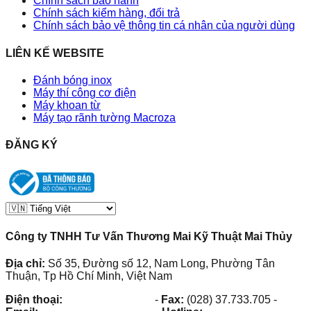
Chính sách bảo hành
Chính sách kiểm hàng, đổi trả
Chính sách bảo vệ thông tin cá nhân của người dùng
LIÊN KẾ WEBSITE
Đánh bóng inox
Máy thí công cơ điện
Máy khoan từ
Máy tạo rãnh tường Macroza
ĐĂNG KÝ
Công ty TNHH Tư Vấn Thương Mai Kỹ Thuật Mai Thủy
Địa chỉ:
Số 35, Đường số 12, Nam Long, Phường Tân
Thuận, Tp Hồ Chí Minh, Việt Nam
Điện thoại:
(028) 38.73.03.73
-
Fax:
(028) 37.733.705
-