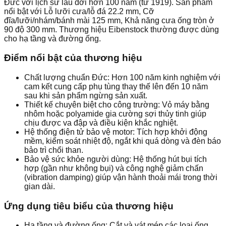
Đức với lịch sử lâu đời hơn 100 năm (từ 1919). Sản phẩm
nổi bật với Lỗ lưỡi cưa/lỗ đá 22.2 mm, Cỡ
đĩa/lưỡi/nhám/bánh mài 125 mm, Khả năng cưa ống tròn ở
90 độ 300 mm. Thương hiệu Eibenstock thường được dùng
cho hạ tầng và đường ống.
Điểm nổi bật của thương hiệu
Chất lượng chuẩn Đức: Hơn 100 năm kinh nghiệm với
cam kết cung cấp phụ tùng thay thế lên đến 10 năm
sau khi sản phẩm ngừng sản xuất.
Thiết kế chuyên biệt cho công trường: Vỏ máy bằng
nhôm hoặc polyamide gia cường sợi thủy tinh giúp
chịu được va đập và điều kiện khắc nghiệt.
Hệ thống điện tử bảo vệ motor: Tích hợp khởi động
mềm, kiểm soát nhiệt độ, ngắt khi quá dòng và đèn báo
bảo trì chổi than.
Bảo vệ sức khỏe người dùng: Hệ thống hút bụi tích
hợp (gần như không bụi) và công nghệ giảm chấn
(vibration damping) giúp vận hành thoải mái trong thời
gian dài.
Ứng dụng tiêu biểu của thương hiệu
Hạ tầng và đường ống: Cắt và vát mép các loại ống