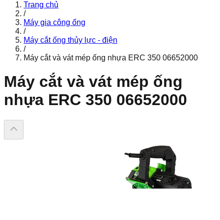
Trang chủ
/
Máy gia công ống
/
Máy cắt ống thủy lực - điện
/
Máy cắt và vát mép ống nhựa ERC 350 06652000
Máy cắt và vát mép ống
nhựa ERC 350 06652000