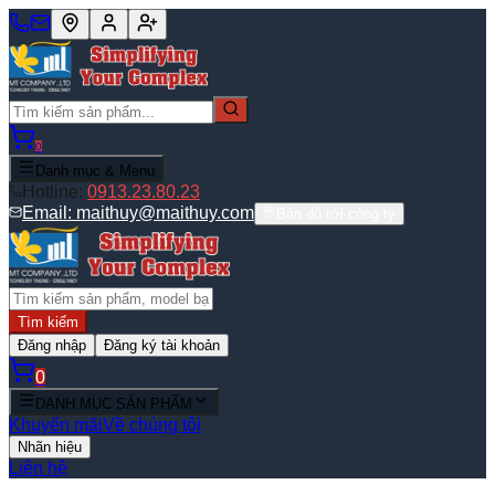
0
Danh mục & Menu
Hotline:
0913.23.80.23
Email:
maithuy@maithuy.com
Bản đồ tới công ty
Tìm kiếm
Đăng nhập
Đăng ký tài khoản
0
DANH MỤC SẢN PHẨM
Khuyến mãi
Về chúng tôi
Nhãn hiệu
Liên hệ