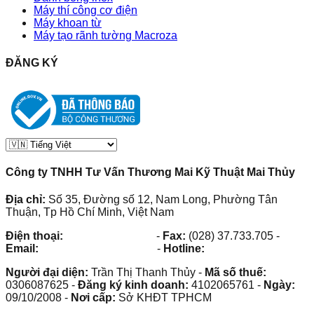
Máy thí công cơ điện
Máy khoan từ
Máy tạo rãnh tường Macroza
ĐĂNG KÝ
Công ty TNHH Tư Vấn Thương Mai Kỹ Thuật Mai Thủy
Địa chỉ:
Số 35, Đường số 12, Nam Long, Phường Tân
Thuận, Tp Hồ Chí Minh, Việt Nam
Điện thoại:
(028) 38.73.03.73
-
Fax:
(028) 37.733.705
-
Email:
maithuy@maithuy.com
-
Hotline:
0913.23.80.23
Người đại diện:
Trần Thị Thanh Thủy
-
Mã số thuế:
0306087625
-
Đăng ký kinh doanh:
4102065761
-
Ngày:
09/10/2008
-
Nơi cấp:
Sở KHĐT TPHCM