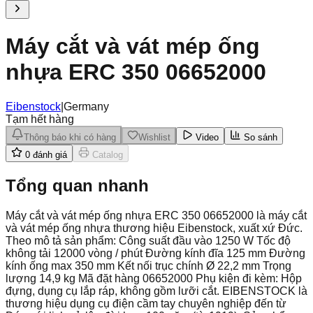
Máy cắt và vát mép ống
nhựa ERC 350 06652000
Eibenstock
|
Germany
Tạm hết hàng
Thông báo khi có hàng
Wishlist
Video
So sánh
0
đánh giá
Catalog
Tổng quan nhanh
Máy cắt và vát mép ống nhựa ERC 350 06652000 là máy cắt
và vát mép ống nhựa thương hiệu Eibenstock, xuất xứ Đức.
Theo mô tả sản phẩm: Công suất đầu vào 1250 W Tốc độ
không tải 12000 vòng / phút Đường kính đĩa 125 mm Đường
kính ống max 350 mm Kết nối trục chính Ø 22,2 mm Trọng
lượng 14,9 kg Mã đặt hàng 06652000 Phụ kiện đi kèm: Hộp
đựng, dụng cụ lắp ráp, không gồm lưỡi cắt. EIBENSTOCK là
thương hiệu dụng cụ điện cầm tay chuyên nghiệp đến từ