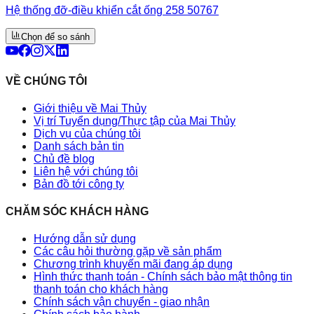
Hệ thống đỡ-điều khiển cắt ống 258 50767
Chọn để so sánh
VỀ CHÚNG TÔI
Giới thiệu về Mai Thủy
Vị trí Tuyển dụng/Thực tập của Mai Thủy
Dịch vụ của chúng tôi
Danh sách bản tin
Chủ đề blog
Liên hệ với chúng tôi
Bản đồ tới công ty
CHĂM SÓC KHÁCH HÀNG
Hướng dẫn sử dụng
Các câu hỏi thường gặp về sản phẩm
Chương trình khuyến mãi đang áp dụng
Hình thức thanh toán - Chính sách bảo mật thông tin
thanh toán cho khách hàng
Chính sách vận chuyển - giao nhận