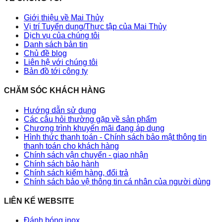
Giới thiệu về Mai Thủy
Vị trí Tuyển dụng/Thực tập của Mai Thủy
Dịch vụ của chúng tôi
Danh sách bản tin
Chủ đề blog
Liên hệ với chúng tôi
Bản đồ tới công ty
CHĂM SÓC KHÁCH HÀNG
Hướng dẫn sử dụng
Các câu hỏi thường gặp về sản phẩm
Chương trình khuyến mãi đang áp dụng
Hình thức thanh toán - Chính sách bảo mật thông tin
thanh toán cho khách hàng
Chính sách vận chuyển - giao nhận
Chính sách bảo hành
Chính sách kiểm hàng, đổi trả
Chính sách bảo vệ thông tin cá nhân của người dùng
LIÊN KẾ WEBSITE
Đánh bóng inox