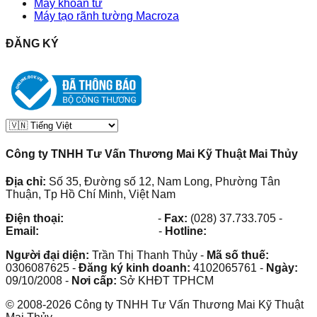
Máy khoan từ
Máy tạo rãnh tường Macroza
ĐĂNG KÝ
Công ty TNHH Tư Vấn Thương Mai Kỹ Thuật Mai Thủy
Địa chỉ:
Số 35, Đường số 12, Nam Long, Phường Tân
Thuận, Tp Hồ Chí Minh, Việt Nam
Điện thoại:
(028) 38.73.03.73
-
Fax:
(028) 37.733.705
-
Email:
maithuy@maithuy.com
-
Hotline:
0913.23.80.23
Người đại diện:
Trần Thị Thanh Thủy
-
Mã số thuế:
0306087625
-
Đăng ký kinh doanh:
4102065761
-
Ngày:
09/10/2008
-
Nơi cấp:
Sở KHĐT TPHCM
©
2008
-
2026
Công ty TNHH Tư Vấn Thương Mai Kỹ Thuật