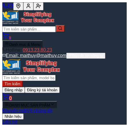
0
Danh mục & Menu
Hotline:
0913.23.80.23
Email:
maithuy@maithuy.com
Bản đồ tới công ty
Tìm kiếm
Đăng nhập
Đăng ký tài khoản
0
DANH MỤC SẢN PHẨM
Khuyến mãi
Về chúng tôi
Nhãn hiệu
Liên hệ