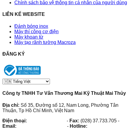
Chính sách bảo vệ thông tin cá nhân của người dùng
LIÊN KẾ WEBSITE
Đánh bóng inox
Máy thí công cơ điện
Máy khoan từ
Máy tạo rãnh tường Macroza
ĐĂNG KÝ
Công ty TNHH Tư Vấn Thương Mai Kỹ Thuật Mai Thủy
Địa chỉ:
Số 35, Đường số 12, Nam Long, Phường Tân
Thuận, Tp Hồ Chí Minh, Việt Nam
Điện thoại:
(028) 38.73.03.73
-
Fax:
(028) 37.733.705
-
Email:
maithuy@maithuy.com
-
Hotline:
0913.23.80.23