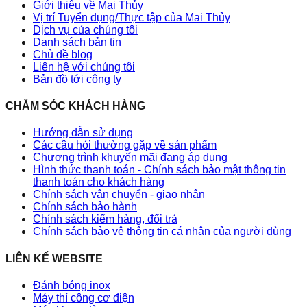
Giới thiệu về Mai Thủy
Vị trí Tuyển dụng/Thực tập của Mai Thủy
Dịch vụ của chúng tôi
Danh sách bản tin
Chủ đề blog
Liên hệ với chúng tôi
Bản đồ tới công ty
CHĂM SÓC KHÁCH HÀNG
Hướng dẫn sử dụng
Các câu hỏi thường gặp về sản phẩm
Chương trình khuyến mãi đang áp dụng
Hình thức thanh toán - Chính sách bảo mật thông tin
thanh toán cho khách hàng
Chính sách vận chuyển - giao nhận
Chính sách bảo hành
Chính sách kiểm hàng, đổi trả
Chính sách bảo vệ thông tin cá nhân của người dùng
LIÊN KẾ WEBSITE
Đánh bóng inox
Máy thí công cơ điện