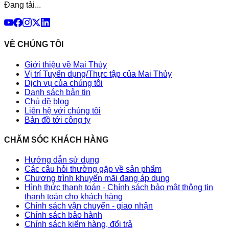
Đang tải...
VỀ CHÚNG TÔI
Giới thiệu về Mai Thủy
Vị trí Tuyển dụng/Thực tập của Mai Thủy
Dịch vụ của chúng tôi
Danh sách bản tin
Chủ đề blog
Liên hệ với chúng tôi
Bản đồ tới công ty
CHĂM SÓC KHÁCH HÀNG
Hướng dẫn sử dụng
Các câu hỏi thường gặp về sản phẩm
Chương trình khuyến mãi đang áp dụng
Hình thức thanh toán - Chính sách bảo mật thông tin
thanh toán cho khách hàng
Chính sách vận chuyển - giao nhận
Chính sách bảo hành
Chính sách kiểm hàng, đổi trả