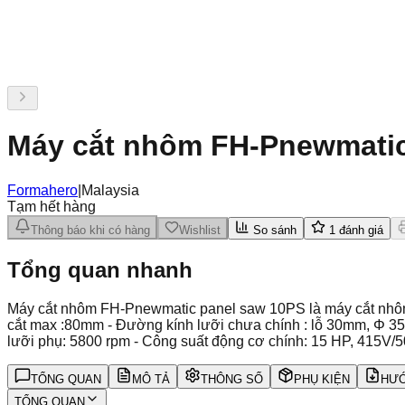
Máy cắt nhôm FH-Pnewmatic
Formahero
|
Malaysia
Tạm hết hàng
Thông báo khi có hàng
Wishlist
So sánh
1
đánh giá
Tổng quan nhanh
Máy cắt nhôm FH-Pnewmatic panel saw 10PS là máy cắt nhôm 
cắt max :80mm - Đường kính lưỡi chưa chính : lỗ 30mm, Φ 355
lưỡi phụ: 5800 rpm - Công suất động cơ chính: 15 HP, 415V/5
TỔNG QUAN
MÔ TẢ
THÔNG SỐ
PHỤ KIỆN
HƯỚ
TỔNG QUAN