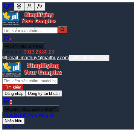
0
Danh mục & Menu
Hotline:
0913.23.80.23
Email:
maithuy@maithuy.com
Bản đồ tới công ty
Tìm kiếm
Đăng nhập
Đăng ký tài khoản
0
DANH MỤC SẢN PHẨM
Khuyến mãi
Về chúng tôi
Nhãn hiệu
Liên hệ