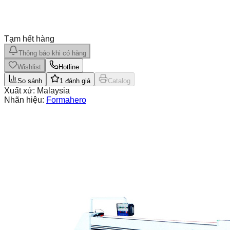
Tạm hết hàng
Thông báo khi có hàng
Wishlist
Hotline
So sánh
1
đánh giá
Catalog
Xuất xứ:
Malaysia
Nhãn hiệu:
Formahero