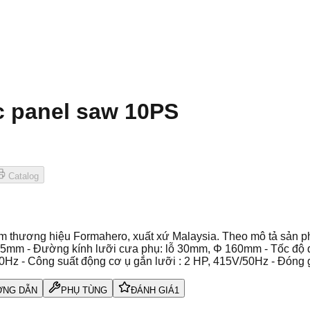
 panel saw 10PS
Catalog
thương hiệu Formahero, xuất xứ Malaysia. Theo mô tả sản ph
mm - Đường kính lưỡi cưa phụ: lỗ 30mm, Φ 160mm - Tốc độ quay
0Hz - Công suất động cơ ụ gắn lưỡi : 2 HP, 415V/50Hz - Đóng 
NG DẪN
PHỤ TÙNG
ĐÁNH GIÁ
1