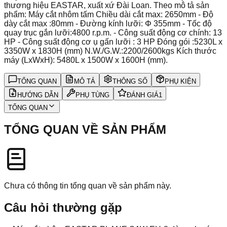
thương hiệu EASTAR, xuất xứ Đài Loan. Theo mô tả sản
phẩm: Máy cắt nhôm tấm Chiều dài cắt max: 2650mm - Độ
dày cắt max :80mm - Đường kính lưỡi: Φ 355mm - Tốc độ
quay trục gắn lưỡi:4800 r.p.m. - Công suất động cơ chính: 13
HP - Công suất động cơ ụ gấn lưỡi : 3 HP Đóng gói :5230L x
3350W x 1830H (mm) N.W./G.W.:2200/2600kgs Kích thước
máy (LxWxH): 5480L x 1500W x 1600H (mm).
TỔNG QUAN
MÔ TẢ
THÔNG SỐ
PHỤ KIỆN
HƯỚNG DẪN
PHỤ TÙNG
ĐÁNH GIÁ
1
TỔNG QUAN
TỔNG QUAN VỀ SẢN PHẨM
Chưa có thông tin tổng quan về sản phẩm này.
Câu hỏi thường gặp