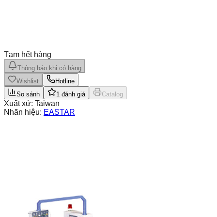
Tạm hết hàng
Thông báo khi có hàng
Wishlist
Hotline
So sánh
1
đánh giá
Catalog
Xuất xứ:
Taiwan
Nhãn hiệu:
EASTAR