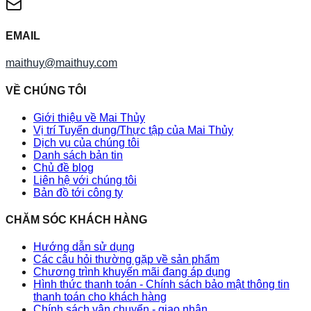
EMAIL
maithuy@maithuy.com
VỀ CHÚNG TÔI
Giới thiệu về Mai Thủy
Vị trí Tuyển dụng/Thực tập của Mai Thủy
Dịch vụ của chúng tôi
Danh sách bản tin
Chủ đề blog
Liên hệ với chúng tôi
Bản đồ tới công ty
CHĂM SÓC KHÁCH HÀNG
Hướng dẫn sử dụng
Các câu hỏi thường gặp về sản phẩm
Chương trình khuyến mãi đang áp dụng
Hình thức thanh toán - Chính sách bảo mật thông tin
thanh toán cho khách hàng
Chính sách vận chuyển - giao nhận