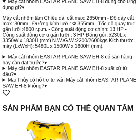
Máy cắt nhôm EASTAR PLANE SAW EH-8 dùng cho ứng
dụng gì?
▾
Máy cắt nhôm tấm Chiều dài cắt max: 2650mm - Độ dày cắt
max :80mm - Đường kính lưỡi: Φ 355mm - Tốc độ quay trục
gắn lưỡi:4800 r.p.m. - Công suất động cơ chính: 13 HP -
Công suất động cơ ụ gấn lưỡi : 3 HP Đóng gói :5230L x
3350W x 1830H (mm) N.W./G.W.:2200/2600kgs Kích thước
máy (LxWxH): 5480L x 1500W x 1600H (mm).
Máy cắt nhôm EASTAR PLANE SAW EH-8 có sẵn hàng
hay cần đặt trước?
▾
Máy cắt nhôm EASTAR PLANE SAW EH-8 xuất xứ từ
đâu?
▾
Mai Thủy có hỗ trợ tư vấn Máy cắt nhôm EASTAR PLANE
SAW EH-8 không?
▾
SẢN PHẨM BẠN CÓ THỂ QUAN TÂM