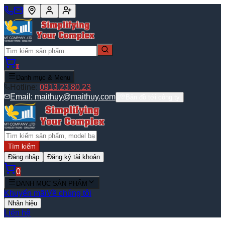
0
Danh mục & Menu
Hotline:
0913.23.80.23
Email:
maithuy@maithuy.com
Bản đồ tới công ty
Tìm kiếm
Đăng nhập
Đăng ký tài khoản
0
DANH MỤC SẢN PHẨM
Khuyến mãi
Về chúng tôi
Nhãn hiệu
Liên hệ