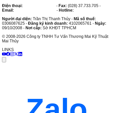
Điện thoại:
(028) 38.73.03.73
-
Fax:
(028) 37.733.705
-
Email:
maithuy@maithuy.com
-
Hotline:
0913.23.80.23
Người đại diện:
Trần Thị Thanh Thủy
-
Mã số thuế:
0306087625
-
Đăng ký kinh doanh:
4102065761
-
Ngày:
09/10/2008
-
Nơi cấp:
Sở KHĐT TPHCM
©
2008
-
2026
Công ty TNHH Tư Vấn Thương Mai Kỹ Thuật
Mai Thủy
LINKS
Zalo