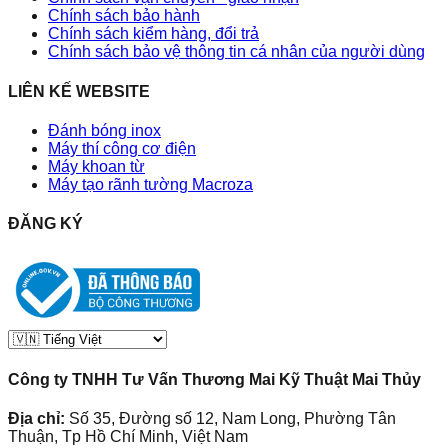
Chính sách bảo hành
Chính sách kiểm hàng, đổi trả
Chính sách bảo vệ thông tin cá nhân của người dùng
LIÊN KẾ WEBSITE
Đánh bóng inox
Máy thí công cơ điện
Máy khoan từ
Máy tạo rãnh tường Macroza
ĐĂNG KÝ
Công ty TNHH Tư Vấn Thương Mai Kỹ Thuật Mai Thủy
Địa chỉ:
Số 35, Đường số 12, Nam Long, Phường Tân
Thuận, Tp Hồ Chí Minh, Việt Nam