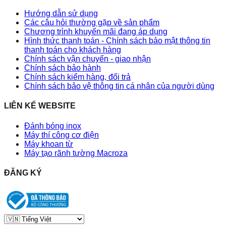
Hướng dẫn sử dụng
Các câu hỏi thường gặp về sản phẩm
Chương trình khuyến mãi đang áp dụng
Hình thức thanh toán - Chính sách bảo mật thông tin
thanh toán cho khách hàng
Chính sách vận chuyển - giao nhận
Chính sách bảo hành
Chính sách kiểm hàng, đổi trả
Chính sách bảo vệ thông tin cá nhân của người dùng
LIÊN KẾ WEBSITE
Đánh bóng inox
Máy thí công cơ điện
Máy khoan từ
Máy tạo rãnh tường Macroza
ĐĂNG KÝ