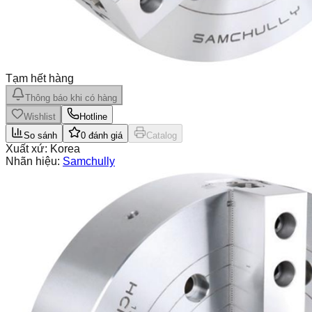
Tạm hết hàng
Thông báo khi có hàng
Wishlist
Hotline
So sánh
0
đánh giá
Catalog
Xuất xứ:
Korea
Nhãn hiệu:
Samchully