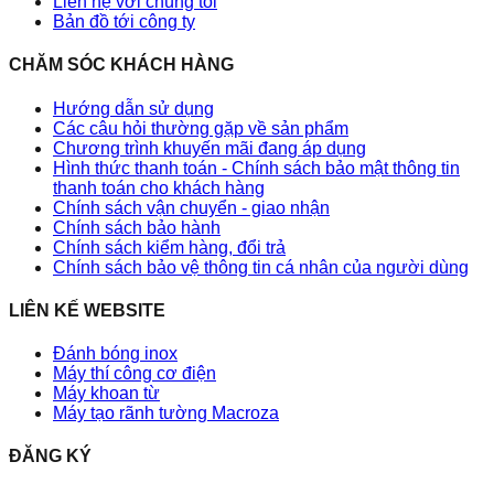
Liên hệ với chúng tôi
Bản đồ tới công ty
CHĂM SÓC KHÁCH HÀNG
Hướng dẫn sử dụng
Các câu hỏi thường gặp về sản phẩm
Chương trình khuyến mãi đang áp dụng
Hình thức thanh toán - Chính sách bảo mật thông tin
thanh toán cho khách hàng
Chính sách vận chuyển - giao nhận
Chính sách bảo hành
Chính sách kiểm hàng, đổi trả
Chính sách bảo vệ thông tin cá nhân của người dùng
LIÊN KẾ WEBSITE
Đánh bóng inox
Máy thí công cơ điện
Máy khoan từ
Máy tạo rãnh tường Macroza
ĐĂNG KÝ