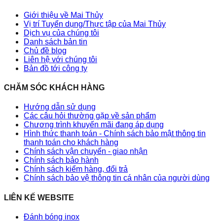
Giới thiệu về Mai Thủy
Vị trí Tuyển dụng/Thực tập của Mai Thủy
Dịch vụ của chúng tôi
Danh sách bản tin
Chủ đề blog
Liên hệ với chúng tôi
Bản đồ tới công ty
CHĂM SÓC KHÁCH HÀNG
Hướng dẫn sử dụng
Các câu hỏi thường gặp về sản phẩm
Chương trình khuyến mãi đang áp dụng
Hình thức thanh toán - Chính sách bảo mật thông tin
thanh toán cho khách hàng
Chính sách vận chuyển - giao nhận
Chính sách bảo hành
Chính sách kiểm hàng, đổi trả
Chính sách bảo vệ thông tin cá nhân của người dùng
LIÊN KẾ WEBSITE
Đánh bóng inox