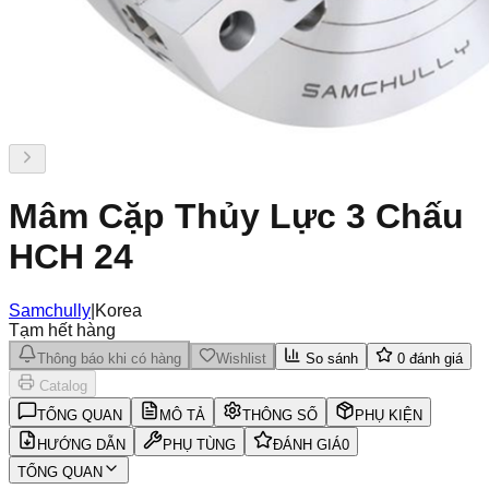
Mâm Cặp Thủy Lực 3 Chấu
HCH 24
Samchully
|
Korea
Tạm hết hàng
Thông báo khi có hàng
Wishlist
So sánh
0
đánh giá
Catalog
TỔNG QUAN
MÔ TẢ
THÔNG SỐ
PHỤ KIỆN
HƯỚNG DẪN
PHỤ TÙNG
ĐÁNH GIÁ
0
TỔNG QUAN