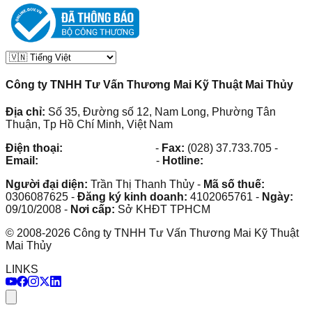
Công ty TNHH Tư Vấn Thương Mai Kỹ Thuật Mai Thủy
Địa chỉ:
Số 35, Đường số 12, Nam Long, Phường Tân
Thuận, Tp Hồ Chí Minh, Việt Nam
Điện thoại:
(028) 38.73.03.73
-
Fax:
(028) 37.733.705
-
Email:
maithuy@maithuy.com
-
Hotline:
0913.23.80.23
Người đại diện:
Trần Thị Thanh Thủy
-
Mã số thuế:
0306087625
-
Đăng ký kinh doanh:
4102065761
-
Ngày:
09/10/2008
-
Nơi cấp:
Sở KHĐT TPHCM
©
2008
-
2026
Công ty TNHH Tư Vấn Thương Mai Kỹ Thuật
Mai Thủy
LINKS