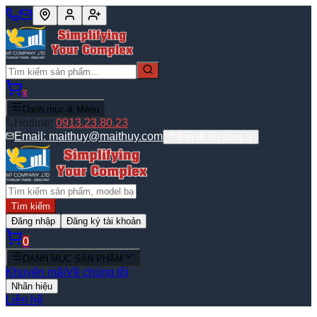
0
Danh mục & Menu
Hotline:
0913.23.80.23
Email:
maithuy@maithuy.com
Bản đồ tới công ty
Tìm kiếm
Đăng nhập
Đăng ký tài khoản
0
DANH MỤC SẢN PHẨM
Khuyến mãi
Về chúng tôi
Nhãn hiệu
Liên hệ