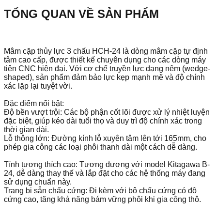
TỔNG QUAN VỀ SẢN PHẨM
Mâm cặp thủy lực 3 chấu HCH-24 là dòng mâm cặp tự định
tâm cao cấp, được thiết kế chuyên dụng cho các dòng máy
tiện CNC hiện đại. Với cơ chế truyền lực dạng nêm (wedge-
shaped), sản phẩm đảm bảo lực kẹp mạnh mẽ và độ chính
xác lặp lại tuyệt vời.
Đặc điểm nổi bật:
Độ bền vượt trội: Các bộ phận cốt lõi được xử lý nhiệt luyện
đặc biệt, giúp kéo dài tuổi thọ và duy trì độ chính xác trong
thời gian dài.
Lỗ thông lớn: Đường kính lỗ xuyên tâm lên tới 165mm, cho
phép gia công các loại phôi thanh dài một cách dễ dàng.
Tính tương thích cao: Tương đương với model Kitagawa B-
24, dễ dàng thay thế và lắp đặt cho các hệ thống máy đang
sử dụng chuẩn này.
Trang bị sẵn chấu cứng: Đi kèm với bộ chấu cứng có độ
cứng cao, tăng khả năng bám vững phôi khi gia công thô.