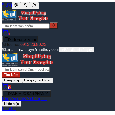
0
Danh mục & Menu
Hotline:
0913.23.80.23
Email:
maithuy@maithuy.com
Bản đồ tới công ty
Tìm kiếm
Đăng nhập
Đăng ký tài khoản
0
DANH MỤC SẢN PHẨM
Khuyến mãi
Về chúng tôi
Nhãn hiệu
Liên hệ