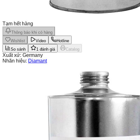
Tạm hết hàng
Thông báo khi có hàng
Wishlist
Video
Hotline
So sánh
1
đánh giá
Catalog
Xuất xứ:
Germany
Nhãn hiệu:
Diamant