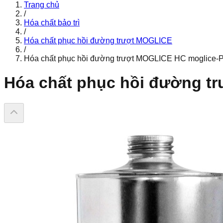
Trang chủ
/
Hóa chất bảo trì
/
Hóa chất phục hồi đường trượt MOGLICE
/
Hóa chất phục hồi đường trượt MOGLICE HC moglice-P 
Hóa chất phục hồi đường tr