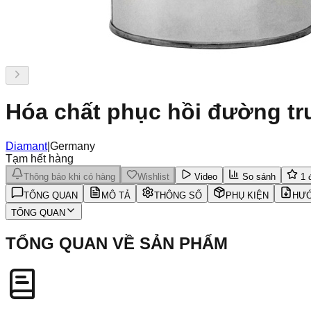
Hóa chất phục hồi đường tr
Diamant
|
Germany
Tạm hết hàng
Thông báo khi có hàng
Wishlist
Video
So sánh
1
đ
TỔNG QUAN
MÔ TẢ
THÔNG SỐ
PHỤ KIỆN
HƯỚ
TỔNG QUAN
TỔNG QUAN VỀ SẢN PHẨM