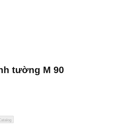
ãnh tường M 90
atalog