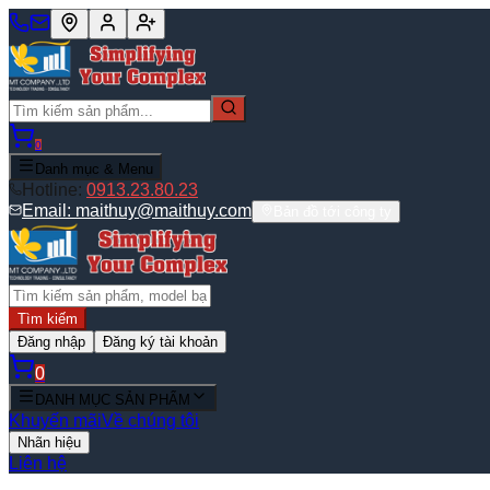
0
Danh mục & Menu
Hotline:
0913.23.80.23
Email:
maithuy@maithuy.com
Bản đồ tới công ty
Tìm kiếm
Đăng nhập
Đăng ký tài khoản
0
DANH MỤC SẢN PHẨM
Khuyến mãi
Về chúng tôi
Nhãn hiệu
Liên hệ