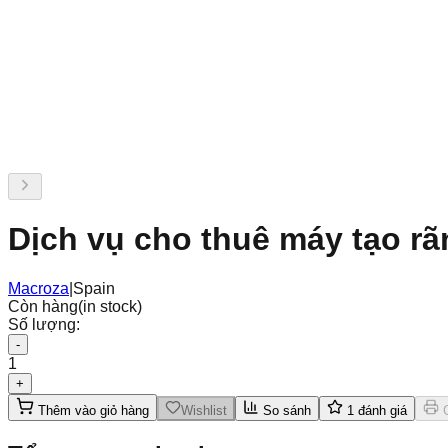
Dịch vụ cho thuê máy tạo r
Macroza
|
Spain
Còn hàng
(in stock)
Số lượng:
-
1
+
Thêm vào giỏ hàng
Wishlist
So sánh
1
đánh giá
C