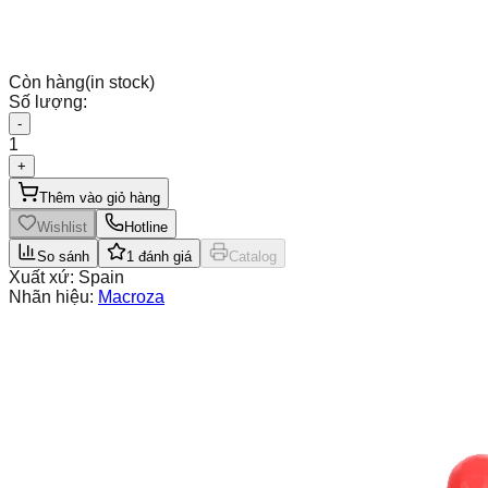
Còn hàng
(in stock)
Số lượng:
-
1
+
Thêm vào giỏ hàng
Wishlist
Hotline
So sánh
1
đánh giá
Catalog
Xuất xứ:
Spain
Nhãn hiệu:
Macroza