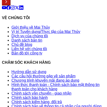
VỀ CHÚNG TÔI
Giới thiệu về Mai Thủy
Vị trí Tuyển dụng/Thực tập của Mai Thủy
Dịch vụ của chúng tôi
Danh sách bản tin
Chủ đề blog
Liên hệ với chúng tôi
Bản đồ tới công ty
CHĂM SÓC KHÁCH HÀNG
Hướng dẫn sử dụng
Các câu hỏi thường gặp về sản phẩm
Chương trình khuyến mãi đang áp dụng
Hình thức thanh toán - Chính sách bảo mật thông tin
thanh toán cho khách hàng
Chính sách vận chuyển - giao nhận
Chính sách bảo hành
Chính sách kiểm hàng, đổi trả
Chính sách bảo vệ thông tin cá nhân của người dùng