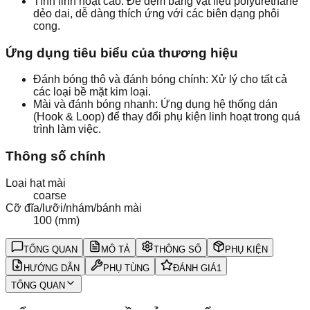
Tính linh hoạt cao: Đế đệm bằng vật liệu polyurethane
dẻo dai, dễ dàng thích ứng với các biên dạng phôi
cong.
Ứng dụng tiêu biểu của thương hiệu
Đánh bóng thô và đánh bóng chính: Xử lý cho tất cả
các loại bề mặt kim loại.
Mài và đánh bóng nhanh: Ứng dụng hệ thống dán
(Hook & Loop) để thay đổi phụ kiện linh hoạt trong quá
trình làm việc.
Thông số chính
Loại hạt mài
coarse
Cỡ đĩa/lưỡi/nhám/bánh mài
100 (mm)
TỔNG QUAN
MÔ TẢ
THÔNG SỐ
PHỤ KIỆN
HƯỚNG DẪN
PHỤ TÙNG
ĐÁNH GIÁ
1
TỔNG QUAN