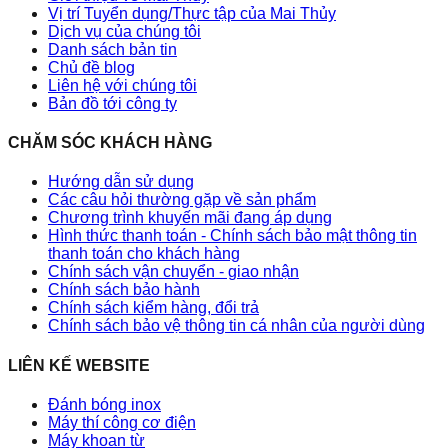
Vị trí Tuyển dụng/Thực tập của Mai Thủy
Dịch vụ của chúng tôi
Danh sách bản tin
Chủ đề blog
Liên hệ với chúng tôi
Bản đồ tới công ty
CHĂM SÓC KHÁCH HÀNG
Hướng dẫn sử dụng
Các câu hỏi thường gặp về sản phẩm
Chương trình khuyến mãi đang áp dụng
Hình thức thanh toán - Chính sách bảo mật thông tin
thanh toán cho khách hàng
Chính sách vận chuyển - giao nhận
Chính sách bảo hành
Chính sách kiểm hàng, đổi trả
Chính sách bảo vệ thông tin cá nhân của người dùng
LIÊN KẾ WEBSITE
Đánh bóng inox
Máy thí công cơ điện
Máy khoan từ