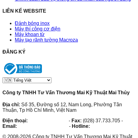
LIÊN KẾ WEBSITE
Đánh bóng inox
Máy thí công cơ điện
Máy khoan từ
Máy tạo rãnh tường Macroza
ĐĂNG KÝ
Công ty TNHH Tư Vấn Thương Mai Kỹ Thuật Mai Thủy
Địa chỉ:
Số 35, Đường số 12, Nam Long, Phường Tân
Thuận, Tp Hồ Chí Minh, Việt Nam
Điện thoại:
(028) 38.73.03.73
-
Fax:
(028) 37.733.705
-
Email:
maithuy@maithuy.com
-
Hotline:
0913.23.80.23
©
2008
-
2026
Công ty TNHH Tư Vấn Thương Mai Kỹ Thuật