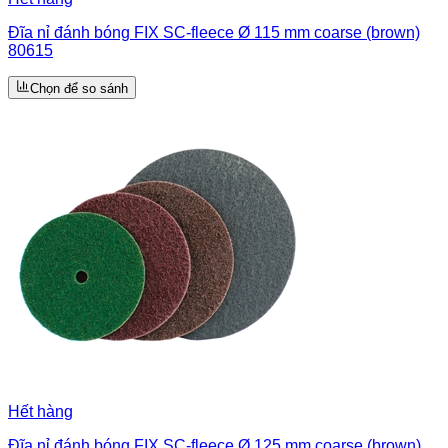
Đĩa nỉ đánh bóng FIX SC-fleece Ø 115 mm coarse (brown)
80615
Chọn để so sánh
Hết hàng
Đĩa nỉ đánh bóng FIX SC-fleece Ø 125 mm coarse (brown)