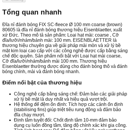
Tổng quan nhanh
Đĩa nỉ đánh bóng FIX SC-fleece Ø 100 mm coarse (brown)
80605 là đĩa nỉ đánh bóng thương hiệu Eisenblaetter, xuất
xứ Đức. Theo mô tả sản phẩm: Loại hạt mài: coarse , Cỡ
đĩa/lưỡi/nhám/bánh mài: 100 mm. EISENBLAETTER là
thương hiệu chuyên gia về giải pháp mài mòn và xử lý bề
mặt kim loại cao cấp với các công nghệ được cấp bằng sáng
chế độc quyền. Sản phẩm nổi bật với Loại hạt mài coarse,
Cỡ đĩa/lưỡi/nhám/bánh mài 100 mm. Thương hiệu
Eisenblaetter thường được dùng cho đánh bóng thô và đánh
bóng chính, mài và đánh bóng nhanh.
Điểm nổi bật của thương hiệu
Công nghệ cấp bằng sáng chế: Đảm bảo các giải pháp
xử lý bề mặt là duy nhất và hiệu quả vượt trội.
Hệ thống đế đệm ổn định: Tích hợp các cánh ổn định
(stabilising fins) giúp triệt tiêu rung động và đảm bảo
đĩa chạy mượt.
Định tâm tuyệt đối: Chốt định tâm 10-mm đảm bảo
dụng cụ luôn đồng tâm, tăng độ chính xác khi gia công.