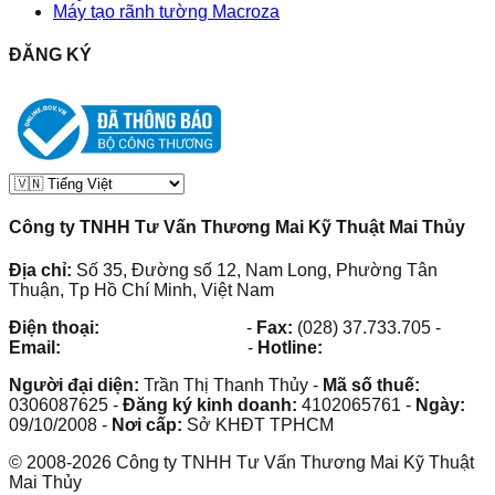
Máy tạo rãnh tường Macroza
ĐĂNG KÝ
Công ty TNHH Tư Vấn Thương Mai Kỹ Thuật Mai Thủy
Địa chỉ:
Số 35, Đường số 12, Nam Long, Phường Tân
Thuận, Tp Hồ Chí Minh, Việt Nam
Điện thoại:
(028) 38.73.03.73
-
Fax:
(028) 37.733.705
-
Email:
maithuy@maithuy.com
-
Hotline:
0913.23.80.23
Người đại diện:
Trần Thị Thanh Thủy
-
Mã số thuế:
0306087625
-
Đăng ký kinh doanh:
4102065761
-
Ngày:
09/10/2008
-
Nơi cấp:
Sở KHĐT TPHCM
©
2008
-
2026
Công ty TNHH Tư Vấn Thương Mai Kỹ Thuật
Mai Thủy