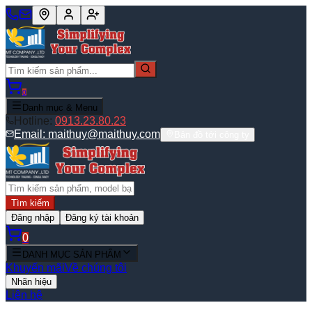
0
Danh mục & Menu
Hotline:
0913.23.80.23
Email:
maithuy@maithuy.com
Bản đồ tới công ty
Tìm kiếm
Đăng nhập
Đăng ký tài khoản
0
DANH MỤC SẢN PHẨM
Khuyến mãi
Về chúng tôi
Nhãn hiệu
Liên hệ