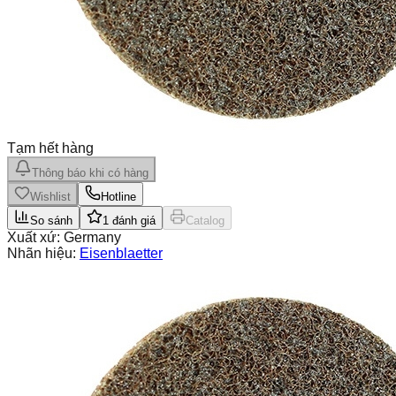
Tạm hết hàng
Thông báo khi có hàng
Wishlist
Hotline
So sánh
1
đánh giá
Catalog
Xuất xứ:
Germany
Nhãn hiệu:
Eisenblaetter