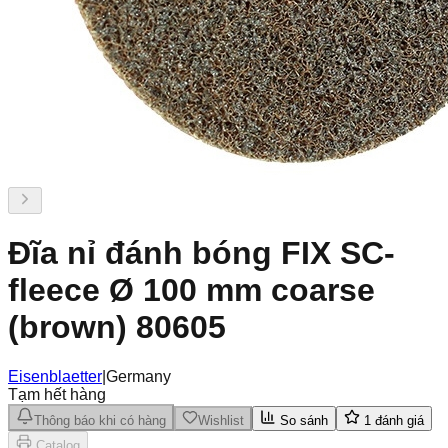
Đĩa nỉ đánh bóng FIX SC-
fleece Ø 100 mm coarse
(brown) 80605
Eisenblaetter
|
Germany
Tạm hết hàng
Thông báo khi có hàng
Wishlist
So sánh
1
đánh giá
Catalog