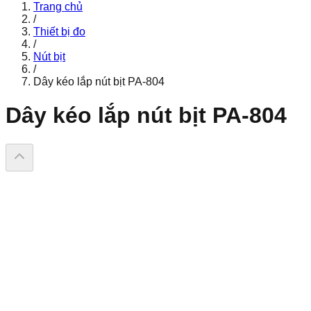
Trang chủ
/
Thiết bị đo
/
Nút bịt
/
Dây kéo lắp nút bịt PA-804
Dây kéo lắp nút bịt PA-804