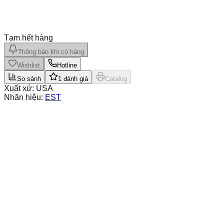
Tạm hết hàng
Thông báo khi có hàng
Wishlist
Hotline
So sánh
1
đánh giá
Catalog
Xuất xứ:
USA
Nhãn hiệu:
EST