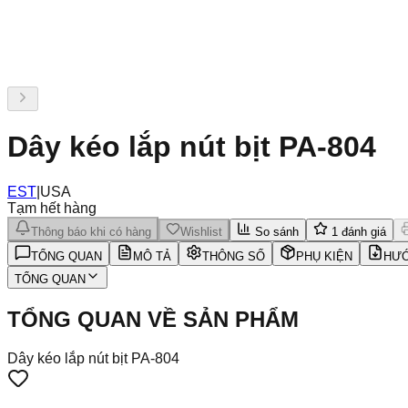
Dây kéo lắp nút bịt PA-804
EST
|
USA
Tạm hết hàng
Thông báo khi có hàng
Wishlist
So sánh
1
đánh giá
TỔNG QUAN
MÔ TẢ
THÔNG SỐ
PHỤ KIỆN
HƯỚ
TỔNG QUAN
TỔNG QUAN VỀ SẢN PHẨM
Dây kéo lắp nút bịt PA-804