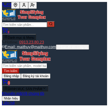
0
Danh mục & Menu
Hotline:
0913.23.80.23
Email:
maithuy@maithuy.com
Bản đồ tới công ty
Tìm kiếm
Đăng nhập
Đăng ký tài khoản
0
DANH MỤC SẢN PHẨM
Khuyến mãi
Về chúng tôi
Nhãn hiệu
Liên hệ