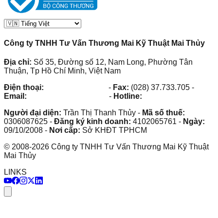
Công ty TNHH Tư Vấn Thương Mai Kỹ Thuật Mai Thủy
Địa chỉ:
Số 35, Đường số 12, Nam Long, Phường Tân
Thuận, Tp Hồ Chí Minh, Việt Nam
Điện thoại:
(028) 38.73.03.73
-
Fax:
(028) 37.733.705
-
Email:
maithuy@maithuy.com
-
Hotline:
0913.23.80.23
Người đại diện:
Trần Thị Thanh Thủy
-
Mã số thuế:
0306087625
-
Đăng ký kinh doanh:
4102065761
-
Ngày:
09/10/2008
-
Nơi cấp:
Sở KHĐT TPHCM
©
2008
-
2026
Công ty TNHH Tư Vấn Thương Mai Kỹ Thuật
Mai Thủy
LINKS