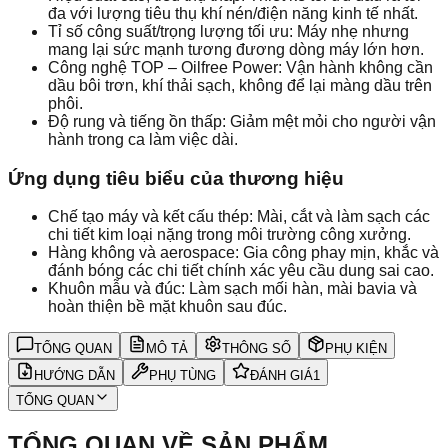
đa với lượng tiêu thụ khí nén/điện năng kinh tế nhất.
Tỉ số công suất/trọng lượng tối ưu: Máy nhẹ nhưng
mang lại sức mạnh tương đương dòng máy lớn hơn.
Công nghệ TOP – Oilfree Power: Vận hành không cần
dầu bôi trơn, khí thải sạch, không để lại màng dầu trên
phôi.
Độ rung và tiếng ồn thấp: Giảm mệt mỏi cho người vận
hành trong ca làm việc dài.
Ứng dụng tiêu biểu của thương hiệu
Chế tạo máy và kết cấu thép: Mài, cắt và làm sạch các
chi tiết kim loại nặng trong môi trường công xưởng.
Hàng không và aerospace: Gia công phay mịn, khắc và
đánh bóng các chi tiết chính xác yêu cầu dung sai cao.
Khuôn mẫu và đúc: Làm sạch mối hàn, mài bavia và
hoàn thiện bề mặt khuôn sau đúc.
TỔNG QUAN
MÔ TẢ
THÔNG SỐ
PHỤ KIỆN
HƯỚNG DẪN
PHỤ TÙNG
ĐÁNH GIÁ
1
TỔNG QUAN
TỔNG QUAN VỀ SẢN PHẨM