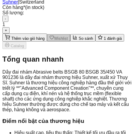
Suhner
|
Switzerland
Còn hàng
*
(in stock)
Số lượng:
-
1
+
Thêm vào giỏ hàng
Wishlist
So sánh
1
đánh giá
Catalog
Tổng quan nhanh
Dây đai nhám Abrasive belts BSGB 80 BSGB 35/450 VA
901236 là dây đai nhám thương hiệu Suhner, xuất xứ Thụy
Sĩ. Suhner là thương hiệu công nghiệp hàng đầu thế giới với
triết lý **"Advanced Component Creation"**, chuyên cung
cấp dụng cụ điện, khí nén và hệ thống trục mềm (flexible
shaft) cho các ứng dụng công nghiệp khắc nghiệt. Thương
hiệu Suhner thường được dùng cho chế tạo máy và kết cấu
thép, hàng không và aerospace.
Điểm nổi bật của thương hiệu
Hiệu suất cao, tiêu thụ thấp: Thiết kế tối ưu đầu ra tối