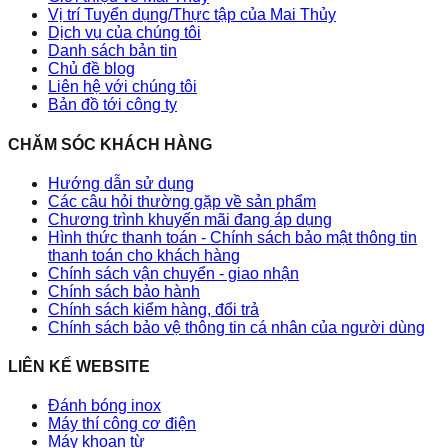
Vị trí Tuyển dụng/Thực tập của Mai Thủy
Dịch vụ của chúng tôi
Danh sách bản tin
Chủ đề blog
Liên hệ với chúng tôi
Bản đồ tới công ty
CHĂM SÓC KHÁCH HÀNG
Hướng dẫn sử dụng
Các câu hỏi thường gặp về sản phẩm
Chương trình khuyến mãi đang áp dụng
Hình thức thanh toán - Chính sách bảo mật thông tin
thanh toán cho khách hàng
Chính sách vận chuyển - giao nhận
Chính sách bảo hành
Chính sách kiểm hàng, đổi trả
Chính sách bảo vệ thông tin cá nhân của người dùng
LIÊN KẾ WEBSITE
Đánh bóng inox
Máy thí công cơ điện
Máy khoan từ