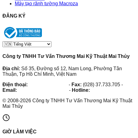
Máy tạo rãnh tường Macroza
ĐĂNG KÝ
Công ty TNHH Tư Vấn Thương Mai Kỹ Thuật Mai Thủy
Địa chỉ:
Số 35, Đường số 12, Nam Long, Phường Tân
Thuận, Tp Hồ Chí Minh, Việt Nam
Điện thoại:
(028) 38.73.03.73
-
Fax:
(028) 37.733.705
-
Email:
maithuy@maithuy.com
-
Hotline:
0913.23.80.23
©
2008
-
2026
Công ty TNHH Tư Vấn Thương Mai Kỹ Thuật
Mai Thủy
GIỜ LÀM VIỆC