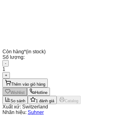
Còn hàng
*
(in stock)
Số lượng:
-
1
+
Thêm vào giỏ hàng
Wishlist
Hotline
So sánh
1
đánh giá
Catalog
Xuất xứ:
Switzerland
Nhãn hiệu:
Suhner