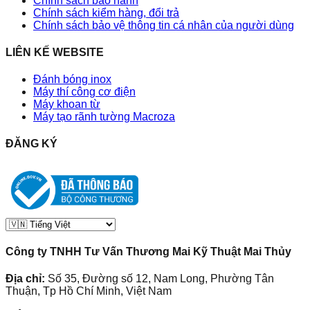
Chính sách bảo hành
Chính sách kiểm hàng, đổi trả
Chính sách bảo vệ thông tin cá nhân của người dùng
LIÊN KẾ WEBSITE
Đánh bóng inox
Máy thí công cơ điện
Máy khoan từ
Máy tạo rãnh tường Macroza
ĐĂNG KÝ
Công ty TNHH Tư Vấn Thương Mai Kỹ Thuật Mai Thủy
Địa chỉ:
Số 35, Đường số 12, Nam Long, Phường Tân
Thuận, Tp Hồ Chí Minh, Việt Nam