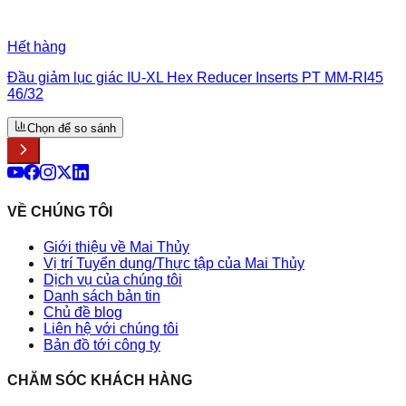
Hết hàng
Đầu giảm lục giác IU-XL Hex Reducer Inserts PT MM-RI45
46/32
Chọn để so sánh
VỀ CHÚNG TÔI
Giới thiệu về Mai Thủy
Vị trí Tuyển dụng/Thực tập của Mai Thủy
Dịch vụ của chúng tôi
Danh sách bản tin
Chủ đề blog
Liên hệ với chúng tôi
Bản đồ tới công ty
CHĂM SÓC KHÁCH HÀNG