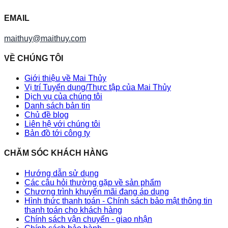
EMAIL
maithuy@maithuy.com
VỀ CHÚNG TÔI
Giới thiệu về Mai Thủy
Vị trí Tuyển dụng/Thực tập của Mai Thủy
Dịch vụ của chúng tôi
Danh sách bản tin
Chủ đề blog
Liên hệ với chúng tôi
Bản đồ tới công ty
CHĂM SÓC KHÁCH HÀNG
Hướng dẫn sử dụng
Các câu hỏi thường gặp về sản phẩm
Chương trình khuyến mãi đang áp dụng
Hình thức thanh toán - Chính sách bảo mật thông tin
thanh toán cho khách hàng
Chính sách vận chuyển - giao nhận