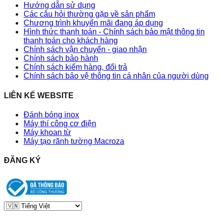
Hướng dẫn sử dụng
Các câu hỏi thường gặp về sản phẩm
Chương trình khuyến mãi đang áp dụng
Hình thức thanh toán - Chính sách bảo mật thông tin
thanh toán cho khách hàng
Chính sách vận chuyển - giao nhận
Chính sách bảo hành
Chính sách kiểm hàng, đổi trả
Chính sách bảo vệ thông tin cá nhân của người dùng
LIÊN KẾ WEBSITE
Đánh bóng inox
Máy thí công cơ điện
Máy khoan từ
Máy tạo rãnh tường Macroza
ĐĂNG KÝ