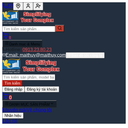
0
Danh mục & Menu
Hotline:
0913.23.80.23
Email:
maithuy@maithuy.com
Bản đồ tới công ty
Tìm kiếm
Đăng nhập
Đăng ký tài khoản
0
DANH MỤC SẢN PHẨM
Khuyến mãi
Về chúng tôi
Nhãn hiệu
Liên hệ