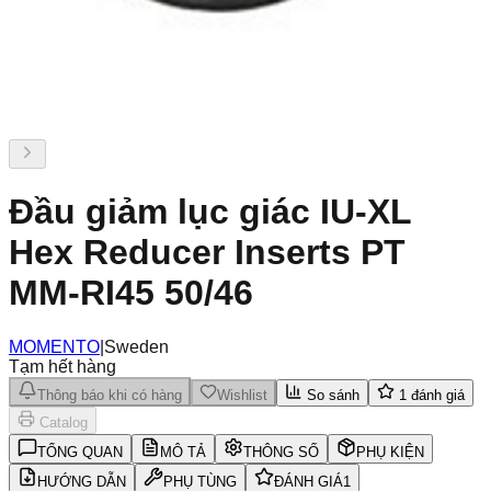
Đầu giảm lục giác IU-XL
Hex Reducer Inserts PT
MM-RI45 50/46
MOMENTO
|
Sweden
Tạm hết hàng
Thông báo khi có hàng
Wishlist
So sánh
1
đánh giá
Catalog
TỔNG QUAN
MÔ TẢ
THÔNG SỐ
PHỤ KIỆN
HƯỚNG DẪN
PHỤ TÙNG
ĐÁNH GIÁ
1