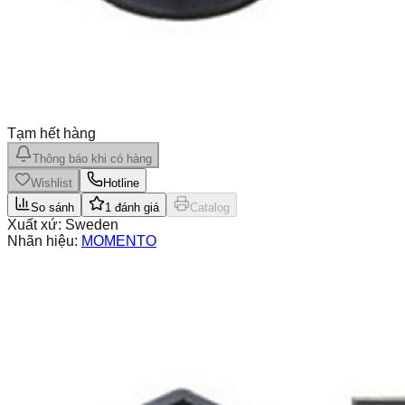
Tạm hết hàng
Thông báo khi có hàng
Wishlist
Hotline
So sánh
1
đánh giá
Catalog
Xuất xứ:
Sweden
Nhãn hiệu:
MOMENTO