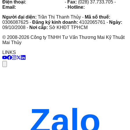
Điện thoại:
(028) 38.73.03.73
-
Fax:
(028) 37.733.705
-
Email:
maithuy@maithuy.com
-
Hotline:
0913.23.80.23
Người đại diện:
Trần Thị Thanh Thủy
-
Mã số thuế:
0306087625
-
Đăng ký kinh doanh:
4102065761
-
Ngày:
09/10/2008
-
Nơi cấp:
Sở KHĐT TPHCM
©
2008
-
2026
Công ty TNHH Tư Vấn Thương Mai Kỹ Thuật
Mai Thủy
LINKS
Zalo