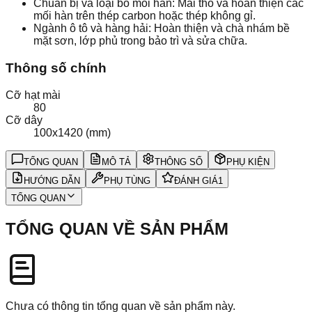
Chuẩn bị và loại bỏ mối hàn: Mài thô và hoàn thiện các
mối hàn trên thép carbon hoặc thép không gỉ.
Ngành ô tô và hàng hải: Hoàn thiện và chà nhám bề
mặt sơn, lớp phủ trong bảo trì và sửa chữa.
Thông số chính
Cỡ hạt mài
80
Cỡ dây
100x1420 (mm)
TỔNG QUAN
MÔ TẢ
THÔNG SỐ
PHỤ KIỆN
HƯỚNG DẪN
PHỤ TÙNG
ĐÁNH GIÁ
1
TỔNG QUAN
TỔNG QUAN VỀ SẢN PHẨM
Chưa có thông tin tổng quan về sản phẩm này.