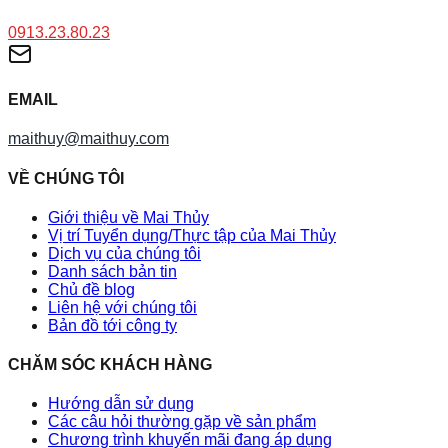
0913.23.80.23
EMAIL
maithuy@maithuy.com
VỀ CHÚNG TÔI
Giới thiệu về Mai Thủy
Vị trí Tuyển dụng/Thực tập của Mai Thủy
Dịch vụ của chúng tôi
Danh sách bản tin
Chủ đề blog
Liên hệ với chúng tôi
Bản đồ tới công ty
CHĂM SÓC KHÁCH HÀNG
Hướng dẫn sử dụng
Các câu hỏi thường gặp về sản phẩm
Chương trình khuyến mãi đang áp dụng