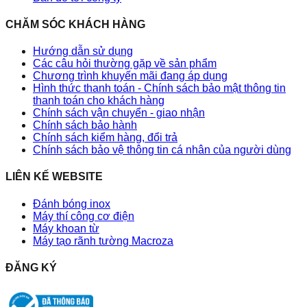
CHĂM SÓC KHÁCH HÀNG
Hướng dẫn sử dụng
Các câu hỏi thường gặp về sản phẩm
Chương trình khuyến mãi đang áp dụng
Hình thức thanh toán - Chính sách bảo mật thông tin
thanh toán cho khách hàng
Chính sách vận chuyển - giao nhận
Chính sách bảo hành
Chính sách kiểm hàng, đổi trả
Chính sách bảo vệ thông tin cá nhân của người dùng
LIÊN KẾ WEBSITE
Đánh bóng inox
Máy thí công cơ điện
Máy khoan từ
Máy tạo rãnh tường Macroza
ĐĂNG KÝ