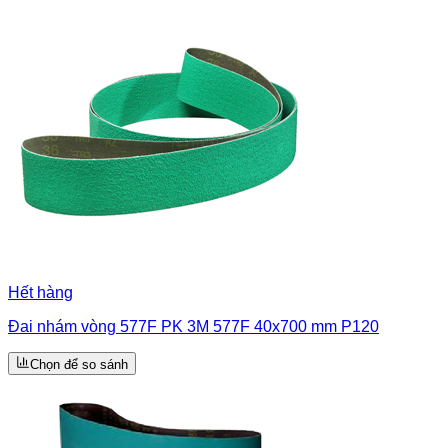
Hết hàng
Đai nhám vòng 577F PK 3M 577F 40x700 mm P120
Chọn để so sánh