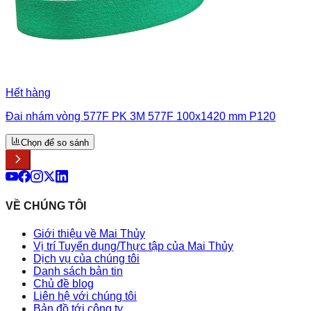
Hết hàng
Đai nhám vòng 577F PK 3M 577F 100x1420 mm P120
Chọn để so sánh
VỀ CHÚNG TÔI
Giới thiệu về Mai Thủy
Vị trí Tuyển dụng/Thực tập của Mai Thủy
Dịch vụ của chúng tôi
Danh sách bản tin
Chủ đề blog
Liên hệ với chúng tôi
Bản đồ tới công ty