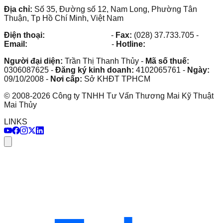
Địa chỉ:
Số 35, Đường số 12, Nam Long, Phường Tân
Thuận, Tp Hồ Chí Minh, Việt Nam
Điện thoại:
(028) 38.73.03.73
-
Fax:
(028) 37.733.705
-
Email:
maithuy@maithuy.com
-
Hotline:
0913.23.80.23
Người đại diện:
Trần Thị Thanh Thủy
-
Mã số thuế:
0306087625
-
Đăng ký kinh doanh:
4102065761
-
Ngày:
09/10/2008
-
Nơi cấp:
Sở KHĐT TPHCM
©
2008
-
2026
Công ty TNHH Tư Vấn Thương Mai Kỹ Thuật
Mai Thủy
LINKS