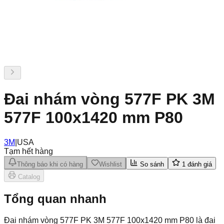
Đai nhám vòng 577F PK 3M
577F 100x1420 mm P80
3M
|
USA
Tạm hết hàng
Thông báo khi có hàng
Wishlist
So sánh
1
đánh giá
Catalog
Tổng quan nhanh
Đai nhám vòng 577F PK 3M 577F 100x1420 mm P80 là đai