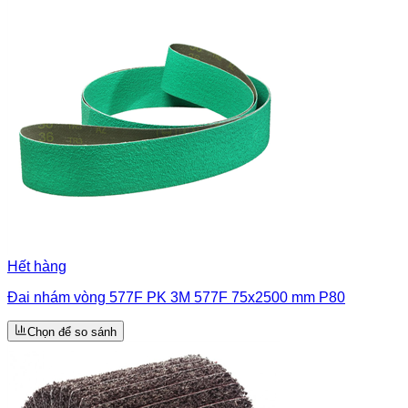
Hết hàng
Đai nhám vòng 577F PK 3M 577F 75x2500 mm P80
Chọn để so sánh