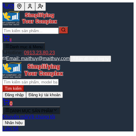
0
Danh mục & Menu
Hotline:
0913.23.80.23
Email:
maithuy@maithuy.com
Bản đồ tới công ty
Tìm kiếm
Đăng nhập
Đăng ký tài khoản
0
DANH MỤC SẢN PHẨM
Khuyến mãi
Về chúng tôi
Nhãn hiệu
Liên hệ