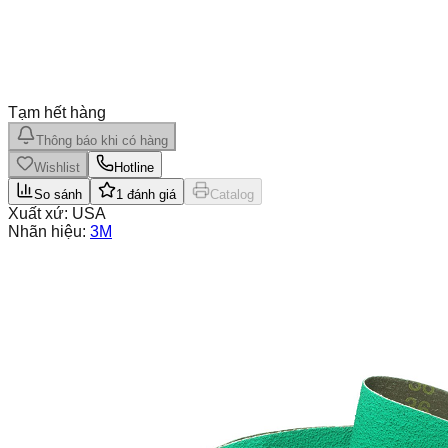
Tạm hết hàng
Thông báo khi có hàng
Wishlist
Hotline
So sánh
1
đánh giá
Catalog
Xuất xứ:
USA
Nhãn hiệu:
3M