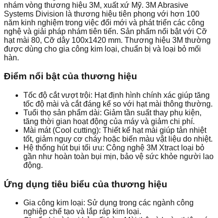
nhám vòng thương hiệu 3M, xuất xứ Mỹ. 3M Abrasive
Systems Division là thương hiệu tiên phong với hơn 100
năm kinh nghiệm trong việc đổi mới và phát triển các công
nghệ và giải pháp nhám tiên tiến. Sản phẩm nổi bật với Cỡ
hạt mài 80, Cỡ dây 100x1420 mm. Thương hiệu 3M thường
được dùng cho gia công kim loại, chuẩn bị và loại bỏ mối
hàn.
Điểm nổi bật của thương hiệu
Tốc độ cắt vượt trội: Hạt định hình chính xác giúp tăng
tốc độ mài và cắt đáng kể so với hạt mài thông thường.
Tuổi thọ sản phẩm dài: Giảm tần suất thay phụ kiện,
tăng thời gian hoạt động của máy và giảm chi phí.
Mài mát (Cool cutting): Thiết kế hạt mài giúp tản nhiệt
tốt, giảm nguy cơ cháy hoặc biến màu vật liệu do nhiệt.
Hệ thống hút bụi tối ưu: Công nghệ 3M Xtract loại bỏ
gần như hoàn toàn bụi mịn, bảo vệ sức khỏe người lao
động.
Ứng dụng tiêu biểu của thương hiệu
Gia công kim loại: Sử dụng trong các ngành công
nghiệp chế tạo và lắp ráp kim loại.