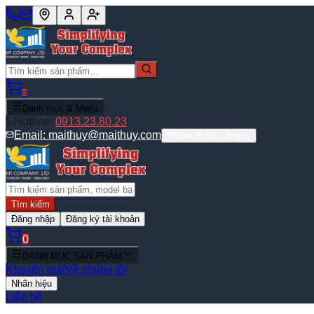
0
Danh mục & Menu
Hotline:
0913.23.80.23
Email:
maithuy@maithuy.com
Bản đồ tới công ty
Tìm kiếm
Đăng nhập
Đăng ký tài khoản
0
DANH MỤC SẢN PHẨM
Khuyến mãi
Về chúng tôi
Nhãn hiệu
Liên hệ