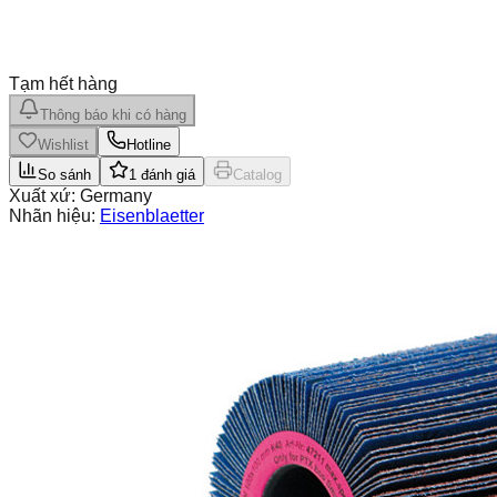
Tạm hết hàng
Thông báo khi có hàng
Wishlist
Hotline
So sánh
1
đánh giá
Catalog
Xuất xứ:
Germany
Nhãn hiệu:
Eisenblaetter