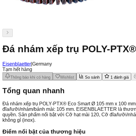
Đá nhám xếp trụ POLY-PTX® 
Eisenblaetter
|
Germany
Tạm hết hàng
Thông báo khi có hàng
Wishlist
So sánh
1
đánh giá
Tổng quan nhanh
Đá nhám xếp trụ POLY-PTX® Eco Smart Ø 105 mm x 100 mm grit
đĩa/lưỡi/nhám/bánh mài: 105 mm. EISENBLAETTER là thương h
quyền. Sản phẩm nổi bật với Cỡ hạt mài 120, Cỡ đĩa/lưỡi/n
không gỉ (inox).
Điểm nổi bật của thương hiệu