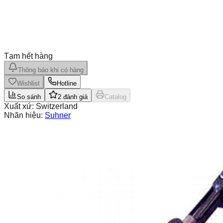
Tạm hết hàng
Thông báo khi có hàng
Wishlist
Hotline
So sánh
2
đánh giá
Catalog
Xuất xứ:
Switzerland
Nhãn hiệu:
Suhner