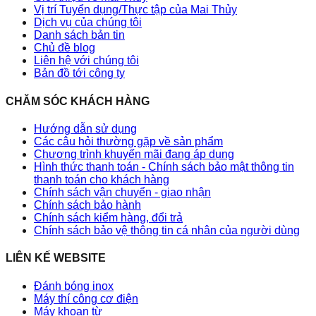
Vị trí Tuyển dụng/Thực tập của Mai Thủy
Dịch vụ của chúng tôi
Danh sách bản tin
Chủ đề blog
Liên hệ với chúng tôi
Bản đồ tới công ty
CHĂM SÓC KHÁCH HÀNG
Hướng dẫn sử dụng
Các câu hỏi thường gặp về sản phẩm
Chương trình khuyến mãi đang áp dụng
Hình thức thanh toán - Chính sách bảo mật thông tin
thanh toán cho khách hàng
Chính sách vận chuyển - giao nhận
Chính sách bảo hành
Chính sách kiểm hàng, đổi trả
Chính sách bảo vệ thông tin cá nhân của người dùng
LIÊN KẾ WEBSITE
Đánh bóng inox
Máy thí công cơ điện
Máy khoan từ