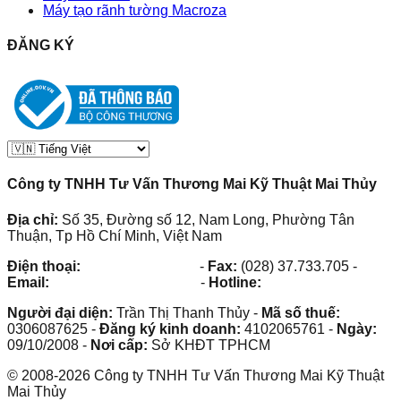
Máy tạo rãnh tường Macroza
ĐĂNG KÝ
Công ty TNHH Tư Vấn Thương Mai Kỹ Thuật Mai Thủy
Địa chỉ:
Số 35, Đường số 12, Nam Long, Phường Tân
Thuận, Tp Hồ Chí Minh, Việt Nam
Điện thoại:
(028) 38.73.03.73
-
Fax:
(028) 37.733.705
-
Email:
maithuy@maithuy.com
-
Hotline:
0913.23.80.23
Người đại diện:
Trần Thị Thanh Thủy
-
Mã số thuế:
0306087625
-
Đăng ký kinh doanh:
4102065761
-
Ngày:
09/10/2008
-
Nơi cấp:
Sở KHĐT TPHCM
©
2008
-
2026
Công ty TNHH Tư Vấn Thương Mai Kỹ Thuật
Mai Thủy