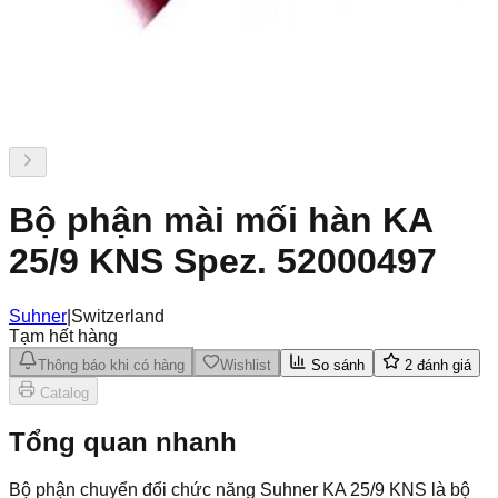
Bộ phận mài mối hàn KA
25/9 KNS Spez. 52000497
Suhner
|
Switzerland
Tạm hết hàng
Thông báo khi có hàng
Wishlist
So sánh
2
đánh giá
Catalog
Tổng quan nhanh
Bộ phận chuyển đổi chức năng Suhner KA 25/9 KNS là bộ