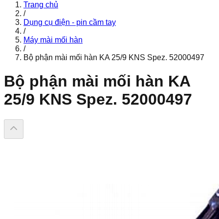
Trang chủ
/
Dụng cụ điện - pin cầm tay
/
Máy mài mối hàn
/
Bộ phận mài mối hàn KA 25/9 KNS Spez. 52000497
Bộ phận mài mối hàn KA
25/9 KNS Spez. 52000497