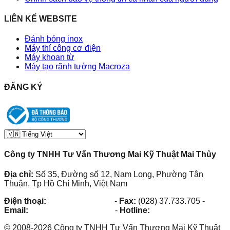
LIÊN KẾ WEBSITE
Đánh bóng inox
Máy thí công cơ điện
Máy khoan từ
Máy tạo rãnh tường Macroza
ĐĂNG KÝ
Công ty TNHH Tư Vấn Thương Mai Kỹ Thuật Mai Thủy
Địa chỉ:
Số 35, Đường số 12, Nam Long, Phường Tân
Thuận, Tp Hồ Chí Minh, Việt Nam
Điện thoại:
(028) 38.73.03.73
-
Fax:
(028) 37.733.705
-
Email:
maithuy@maithuy.com
-
Hotline:
0913.23.80.23
©
2008
-
2026
Công ty TNHH Tư Vấn Thương Mai Kỹ Thuật