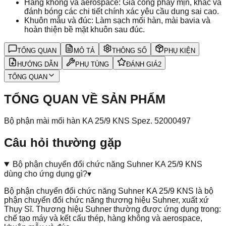
Hàng không và aerospace: Gia công phay mịn, khắc và
đánh bóng các chi tiết chính xác yêu cầu dung sai cao.
Khuôn mẫu và đúc: Làm sạch mối hàn, mài bavia và
hoàn thiện bề mặt khuôn sau đúc.
TỔNG QUAN
MÔ TẢ
THÔNG SỐ
PHỤ KIỆN
HƯỚNG DẪN
PHỤ TÙNG
ĐÁNH GIÁ
2
TỔNG QUAN
TỔNG QUAN VỀ SẢN PHẨM
Bộ phận mài mối hàn KA 25/9 KNS Spez. 52000497
Câu hỏi thường gặp
Bộ phận chuyển đổi chức năng Suhner KA 25/9 KNS
dùng cho ứng dụng gì?
▾
Bộ phận chuyển đổi chức năng Suhner KA 25/9 KNS là bộ
phận chuyển đổi chức năng thương hiệu Suhner, xuất xứ
Thụy Sĩ. Thương hiệu Suhner thường được ứng dụng trong:
chế tạo máy và kết cấu thép, hàng không và aerospace,