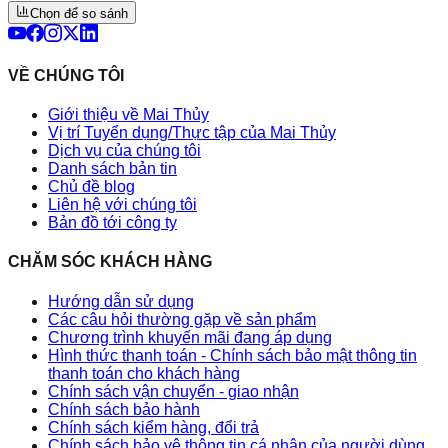
Chọn để so sánh
VỀ CHÚNG TÔI
Giới thiệu về Mai Thủy
Vị trí Tuyển dụng/Thực tập của Mai Thủy
Dịch vụ của chúng tôi
Danh sách bản tin
Chủ đề blog
Liên hệ với chúng tôi
Bản đồ tới công ty
CHĂM SÓC KHÁCH HÀNG
Hướng dẫn sử dụng
Các câu hỏi thường gặp về sản phẩm
Chương trình khuyến mãi đang áp dụng
Hình thức thanh toán - Chính sách bảo mật thông tin
thanh toán cho khách hàng
Chính sách vận chuyển - giao nhận
Chính sách bảo hành
Chính sách kiểm hàng, đổi trả
Chính sách bảo vệ thông tin cá nhân của người dùng