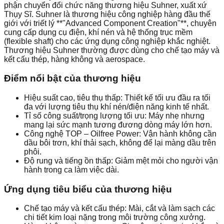
phận chuyển đổi chức năng thương hiệu Suhner, xuất xứ
Thụy Sĩ. Suhner là thương hiệu công nghiệp hàng đầu thế
giới với triết lý **"Advanced Component Creation"**, chuyên
cung cấp dụng cụ điện, khí nén và hệ thống trục mềm
(flexible shaft) cho các ứng dụng công nghiệp khắc nghiệt.
Thương hiệu Suhner thường được dùng cho chế tạo máy và
kết cấu thép, hàng không và aerospace.
Điểm nổi bật của thương hiệu
Hiệu suất cao, tiêu thụ thấp: Thiết kế tối ưu đầu ra tối
đa với lượng tiêu thụ khí nén/điện năng kinh tế nhất.
Tỉ số công suất/trọng lượng tối ưu: Máy nhẹ nhưng
mang lại sức mạnh tương đương dòng máy lớn hơn.
Công nghệ TOP – Oilfree Power: Vận hành không cần
dầu bôi trơn, khí thải sạch, không để lại màng dầu trên
phôi.
Độ rung và tiếng ồn thấp: Giảm mệt mỏi cho người vận
hành trong ca làm việc dài.
Ứng dụng tiêu biểu của thương hiệu
Chế tạo máy và kết cấu thép: Mài, cắt và làm sạch các
chi tiết kim loại nặng trong môi trường công xưởng.