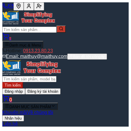
0
Danh mục & Menu
Hotline:
0913.23.80.23
Email:
maithuy@maithuy.com
Bản đồ tới công ty
Tìm kiếm
Đăng nhập
Đăng ký tài khoản
0
DANH MỤC SẢN PHẨM
Khuyến mãi
Về chúng tôi
Nhãn hiệu
Liên hệ