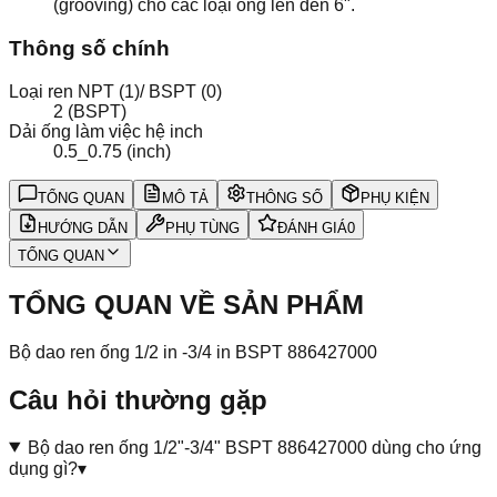
(grooving) cho các loại ống lên đến 6".
Thông số chính
Loại ren NPT (1)/ BSPT (0)
2 (BSPT)
Dải ống làm việc hệ inch
0.5_0.75 (inch)
TỔNG QUAN
MÔ TẢ
THÔNG SỐ
PHỤ KIỆN
HƯỚNG DẪN
PHỤ TÙNG
ĐÁNH GIÁ
0
TỔNG QUAN
TỔNG QUAN VỀ SẢN PHẨM
Bộ dao ren ống 1/2 in -3/4 in BSPT 886427000
Câu hỏi thường gặp
Bộ dao ren ống 1/2"-3/4" BSPT 886427000 dùng cho ứng
dụng gì?
▾