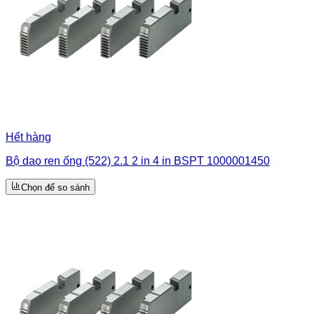
Hết hàng
Bộ dao ren ống (522) 2.1 2 in 4 in BSPT 1000001450
Chọn để so sánh