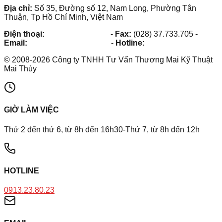
Địa chỉ:
Số 35, Đường số 12, Nam Long, Phường Tân
Thuận, Tp Hồ Chí Minh, Việt Nam
Điện thoại:
(028) 38.73.03.73
-
Fax:
(028) 37.733.705
-
Email:
maithuy@maithuy.com
-
Hotline:
0913.23.80.23
©
2008
-
2026
Công ty TNHH Tư Vấn Thương Mai Kỹ Thuật
Mai Thủy
GIỜ LÀM VIỆC
Thứ 2 đến thứ 6, từ 8h đến 16h30-Thứ 7, từ 8h đến 12h
HOTLINE
0913.23.80.23