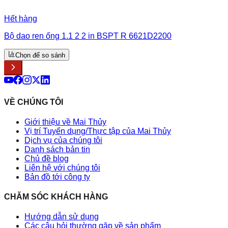
Hết hàng
Bộ dao ren ống 1.1 2 2 in BSPT R 6621D2200
Chọn để so sánh
VỀ CHÚNG TÔI
Giới thiệu về Mai Thủy
Vị trí Tuyển dụng/Thực tập của Mai Thủy
Dịch vụ của chúng tôi
Danh sách bản tin
Chủ đề blog
Liên hệ với chúng tôi
Bản đồ tới công ty
CHĂM SÓC KHÁCH HÀNG
Hướng dẫn sử dụng
Các câu hỏi thường gặp về sản phẩm