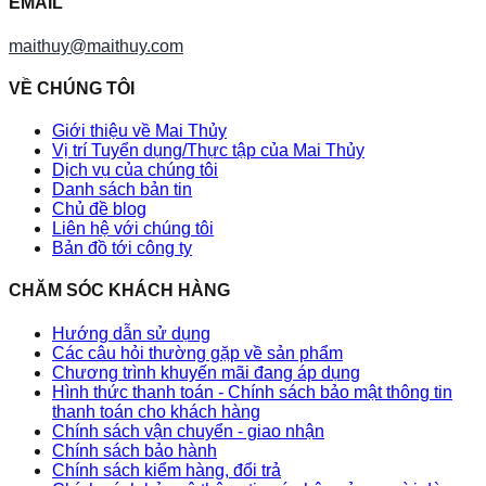
EMAIL
maithuy@maithuy.com
VỀ CHÚNG TÔI
Giới thiệu về Mai Thủy
Vị trí Tuyển dụng/Thực tập của Mai Thủy
Dịch vụ của chúng tôi
Danh sách bản tin
Chủ đề blog
Liên hệ với chúng tôi
Bản đồ tới công ty
CHĂM SÓC KHÁCH HÀNG
Hướng dẫn sử dụng
Các câu hỏi thường gặp về sản phẩm
Chương trình khuyến mãi đang áp dụng
Hình thức thanh toán - Chính sách bảo mật thông tin
thanh toán cho khách hàng
Chính sách vận chuyển - giao nhận
Chính sách bảo hành
Chính sách kiểm hàng, đổi trả