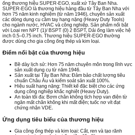
ống thương hiệu SUPER-EGO, xuất xứ Tây Ban Nha.
SUPER-EGO là thương hiệu hàng đầu từ Tây Ban Nha với
hơn 75 năm kinh nghiệm (từ năm 1946), chuyên sản xuất
các dòng dụng cụ cầm tay hạng nặng (Heavy Duty Tools)
cho ngành nước, HVAC và công nghiệp. Sản phẩm nổi bật
với Loại ren NPT (1)/ BSPT (0) 2 BSPT, Dải ống làm việc hệ
inch 0.5–0.75 inch. Thương hiệu SUPER-EGO thường
được dùng cho gia công ống thép và kim loại.
Điểm nổi bật của thương hiệu
Bề dày lịch sử: Hơn 75 năm chuyên môn trong lĩnh vực
sản xuất dụng cụ từ năm 1946.
Sản xuất tại Tây Ban Nha: Đảm bảo chất lượng tiêu
chuẩn Châu Âu và kiểm soát sản xuất 100%.
Hiệu suất hạng nặng: Thiết kế đặc biệt cho các ứng
dụng công nghiệp khắc nghiệt (Heavy Duty).
An toàn tối đa: Bơm chân không tích hợp van điện từ
ngăn mất chân không khi mất điện; tuốc nơ vít đạt
chứng nhận VDE.
Ứng dụng tiêu biểu của thương hiệu
Gia công ống thép và kim loại: Cắt, ren và tạo rãnh