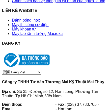
Chính sách bảo vệ thông tin cá nhân của người dùng
LIÊN KẾ WEBSITE
Đánh bóng inox
Máy thí công cơ điện
Máy khoan từ
Máy tạo rãnh tường Macroza
ĐĂNG KÝ
Công ty TNHH Tư Vấn Thương Mai Kỹ Thuật Mai Thủy
Địa chỉ:
Số 35, Đường số 12, Nam Long, Phường Tân
Thuận, Tp Hồ Chí Minh, Việt Nam
Điện thoại:
(028) 38.73.03.73
-
Fax:
(028) 37.733.705
-
Email:
maithuy@maithuy.com
-
Hotline:
0913.23.80.23