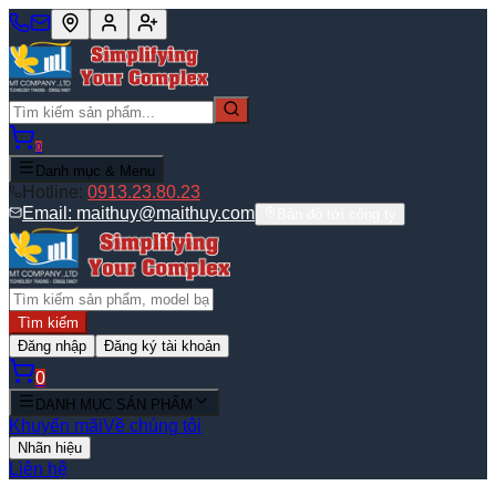
0
Danh mục & Menu
Hotline:
0913.23.80.23
Email:
maithuy@maithuy.com
Bản đồ tới công ty
Tìm kiếm
Đăng nhập
Đăng ký tài khoản
0
DANH MỤC SẢN PHẨM
Khuyến mãi
Về chúng tôi
Nhãn hiệu
Liên hệ