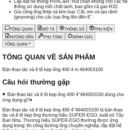
Lắp đặt hệ thống HVAC&R: Hút chân không cho các hệ
thống sử dụng môi chất lạnh, bao gồm cả gas R32.
Gia công ống thép và kim loại: Cắt, ren và tạo rãnh
(grooving) cho các loại ống lên đến 6".
TỔNG QUAN
MÔ TẢ
THÔNG SỐ
PHỤ KIỆN
HƯỚNG DẪN
PHỤ TÙNG
ĐÁNH GIÁ
1
TỔNG QUAN
TỔNG QUAN VỀ SẢN PHẨM
Bàn thao tác và ê tô kẹp ống 400 4 in 464003100
Câu hỏi thường gặp
Bàn thao tác và ê tô kẹp ống 400 4"464003100 dùng cho
ứng dụng gì?
▾
Bàn thao tác và ê tô kẹp ống 400 4"464003100 là bàn thao
tác và ê tô kẹp ống thương hiệu SUPER-EGO, xuất xứ Tây
Ban Nha. Thương hiệu SUPER-EGO thường được ứng
dụng trong: thi công đường ống chuyên nghiệp, lắp đặt hệ