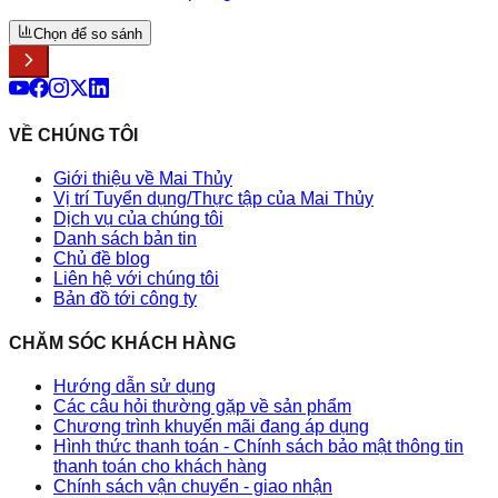
Chọn để so sánh
VỀ CHÚNG TÔI
Giới thiệu về Mai Thủy
Vị trí Tuyển dụng/Thực tập của Mai Thủy
Dịch vụ của chúng tôi
Danh sách bản tin
Chủ đề blog
Liên hệ với chúng tôi
Bản đồ tới công ty
CHĂM SÓC KHÁCH HÀNG
Hướng dẫn sử dụng
Các câu hỏi thường gặp về sản phẩm
Chương trình khuyến mãi đang áp dụng
Hình thức thanh toán - Chính sách bảo mật thông tin
thanh toán cho khách hàng
Chính sách vận chuyển - giao nhận