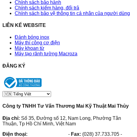
Chính sách bảo hành
Chính sách kiểm hàng, đổi trả
Chính sách bảo vệ thông tin cá nhân của người dùng
LIÊN KẾ WEBSITE
Đánh bóng inox
Máy thí công cơ điện
Máy khoan từ
Máy tạo rãnh tường Macroza
ĐĂNG KÝ
Công ty TNHH Tư Vấn Thương Mai Kỹ Thuật Mai Thủy
Địa chỉ:
Số 35, Đường số 12, Nam Long, Phường Tân
Thuận, Tp Hồ Chí Minh, Việt Nam
Điện thoại:
(028) 38.73.03.73
-
Fax:
(028) 37.733.705
-