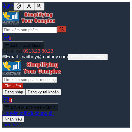
0
Danh mục & Menu
Hotline:
0913.23.80.23
Email:
maithuy@maithuy.com
Bản đồ tới công ty
Tìm kiếm
Đăng nhập
Đăng ký tài khoản
0
DANH MỤC SẢN PHẨM
Khuyến mãi
Về chúng tôi
Nhãn hiệu
Liên hệ