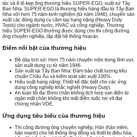
tác và ê tô kẹp ống thương hiệu SUPER-EGO, xuất xứ Tây
Ban Nha. SUPER-EGO là thương hiệu hàng đầu từ Tây Ban
Nha với hơn 75 năm kinh nghiệm (từ năm 1946), chuyên sản
xuất các dòng dụng cụ cầm tay hạng nặng (Heavy Duty
Tools) cho ngành nước, HVAC và công nghiệp. Thương
hiệu SUPER-EGO thường được dùng cho thi công đường
ống chuyên nghiệp, lắp đặt hệ thống hvac&r.
Điểm nổi bật của thương hiệu
Bề dày lịch sử: Hơn 75 năm chuyên môn trong lĩnh vực
sản xuất dụng cụ từ năm 1946.
Sản xuất tại Tây Ban Nha: Đảm bảo chất lượng tiêu
chuẩn Châu Âu và kiểm soát sản xuất 100%.
Hiệu suất hạng nặng: Thiết kế đặc biệt cho các ứng
dụng công nghiệp khắc nghiệt (Heavy Duty).
An toàn tối đa: Bơm chân không tích hợp van điện từ
ngăn mất chân không khi mất điện; tuốc nơ vít đạt
chứng nhận VDE.
Ứng dụng tiêu biểu của thương hiệu
Thi công đường ống chuyên nghiệp: Hàn (hàn mềm,
hàn mạnh) cho hệ thống ống đồng và thiết bị điều hòa.