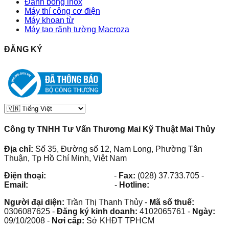
Đánh bóng inox
Máy thí công cơ điện
Máy khoan từ
Máy tạo rãnh tường Macroza
ĐĂNG KÝ
Công ty TNHH Tư Vấn Thương Mai Kỹ Thuật Mai Thủy
Địa chỉ:
Số 35, Đường số 12, Nam Long, Phường Tân
Thuận, Tp Hồ Chí Minh, Việt Nam
Điện thoại:
(028) 38.73.03.73
-
Fax:
(028) 37.733.705
-
Email:
maithuy@maithuy.com
-
Hotline:
0913.23.80.23
Người đại diện:
Trần Thị Thanh Thủy
-
Mã số thuế:
0306087625
-
Đăng ký kinh doanh:
4102065761
-
Ngày:
09/10/2008
-
Nơi cấp:
Sở KHĐT TPHCM