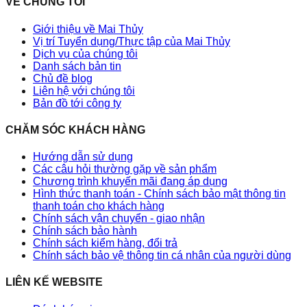
VỀ CHÚNG TÔI
Giới thiệu về Mai Thủy
Vị trí Tuyển dụng/Thực tập của Mai Thủy
Dịch vụ của chúng tôi
Danh sách bản tin
Chủ đề blog
Liên hệ với chúng tôi
Bản đồ tới công ty
CHĂM SÓC KHÁCH HÀNG
Hướng dẫn sử dụng
Các câu hỏi thường gặp về sản phẩm
Chương trình khuyến mãi đang áp dụng
Hình thức thanh toán - Chính sách bảo mật thông tin
thanh toán cho khách hàng
Chính sách vận chuyển - giao nhận
Chính sách bảo hành
Chính sách kiểm hàng, đổi trả
Chính sách bảo vệ thông tin cá nhân của người dùng
LIÊN KẾ WEBSITE