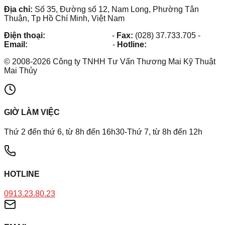
Địa chỉ:
Số 35, Đường số 12, Nam Long, Phường Tân
Thuận, Tp Hồ Chí Minh, Việt Nam
Điện thoại:
(028) 38.73.03.73
-
Fax:
(028) 37.733.705
-
Email:
maithuy@maithuy.com
-
Hotline:
0913.23.80.23
©
2008
-
2026
Công ty TNHH Tư Vấn Thương Mai Kỹ Thuật
Mai Thủy
GIỜ LÀM VIỆC
Thứ 2 đến thứ 6, từ 8h đến 16h30-Thứ 7, từ 8h đến 12h
HOTLINE
0913.23.80.23