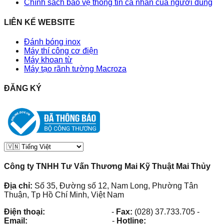
Chính sách bảo vệ thông tin cá nhân của người dùng
LIÊN KẾ WEBSITE
Đánh bóng inox
Máy thí công cơ điện
Máy khoan từ
Máy tạo rãnh tường Macroza
ĐĂNG KÝ
Công ty TNHH Tư Vấn Thương Mai Kỹ Thuật Mai Thủy
Địa chỉ:
Số 35, Đường số 12, Nam Long, Phường Tân
Thuận, Tp Hồ Chí Minh, Việt Nam
Điện thoại:
(028) 38.73.03.73
-
Fax:
(028) 37.733.705
-
Email:
maithuy@maithuy.com
-
Hotline:
0913.23.80.23