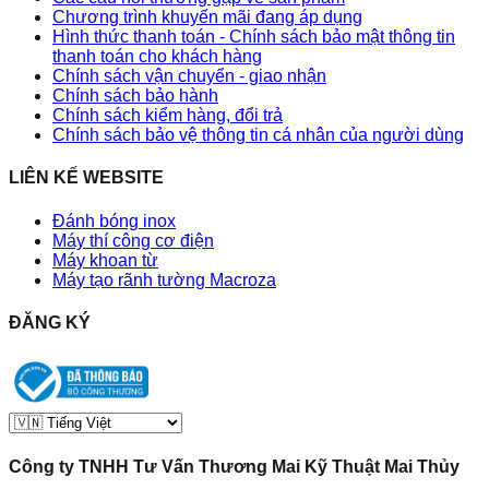
Chương trình khuyến mãi đang áp dụng
Hình thức thanh toán - Chính sách bảo mật thông tin
thanh toán cho khách hàng
Chính sách vận chuyển - giao nhận
Chính sách bảo hành
Chính sách kiểm hàng, đổi trả
Chính sách bảo vệ thông tin cá nhân của người dùng
LIÊN KẾ WEBSITE
Đánh bóng inox
Máy thí công cơ điện
Máy khoan từ
Máy tạo rãnh tường Macroza
ĐĂNG KÝ
Công ty TNHH Tư Vấn Thương Mai Kỹ Thuật Mai Thủy