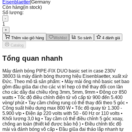
Eisenblaetter
|
Germany
Còn hàng
(in stock)
Số lượng:
-
1
+
Thêm vào giỏ hàng
Wishlist
So sánh
4
đánh giá
Catalog
Tổng quan nhanh
Máy đánh bóng PIPE-FIX DUO basic set in case 230V
38003 là máy đánh bóng thương hiệu Eisenblaetter, xuất xứ
Đức. Theo mô tả sản phẩm: • Máy mài ống nhỏ basic set bao
gồm đầu giũa đai cho các vị trí hẹp có thể thay đổi con lăn
cho các dây đai chiều rộng 3mm, 5mm, 9mm • Động cơ 850
watts • Tốc độ điều chỉnh điện tử vô cấp từ 900 đến 5.400
vòng/ phút • Tay cầm chống rung có thể thay đổi theo 5 góc •
Công suất hiệu dụng max 800 W • Tốc độ quay từ 1.300 -
5.900 v/p • Điện áp 220 volts with 50 - 60 Hz or 110 volts •
Khối lượng 3,0 kg • Tay cầm có thể điều chỉnh 5 góc xoay,
chống an toàn (thiết kế được bảo hộ ) • Điều chỉnh tốc độ
mài và đánh bóng vô cấp • Đầu giũa đai tháo lắp nhanh tự