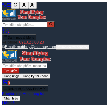
0
Danh mục & Menu
Hotline:
0913.23.80.23
Email:
maithuy@maithuy.com
Bản đồ tới công ty
Tìm kiếm
Đăng nhập
Đăng ký tài khoản
0
DANH MỤC SẢN PHẨM
Khuyến mãi
Về chúng tôi
Nhãn hiệu
Liên hệ