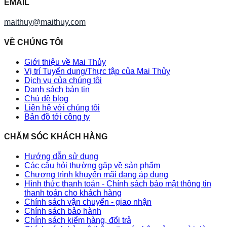
EMAIL
maithuy@maithuy.com
VỀ CHÚNG TÔI
Giới thiệu về Mai Thủy
Vị trí Tuyển dụng/Thực tập của Mai Thủy
Dịch vụ của chúng tôi
Danh sách bản tin
Chủ đề blog
Liên hệ với chúng tôi
Bản đồ tới công ty
CHĂM SÓC KHÁCH HÀNG
Hướng dẫn sử dụng
Các câu hỏi thường gặp về sản phẩm
Chương trình khuyến mãi đang áp dụng
Hình thức thanh toán - Chính sách bảo mật thông tin
thanh toán cho khách hàng
Chính sách vận chuyển - giao nhận
Chính sách bảo hành
Chính sách kiểm hàng, đổi trả