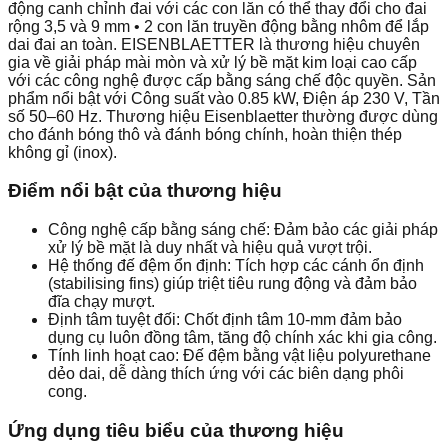
động canh chỉnh đai với các con lăn có thể thay đổi cho đai
rộng 3,5 và 9 mm • 2 con lăn truyền động bằng nhôm để lắp
dai đai an toàn. EISENBLAETTER là thương hiệu chuyên
gia về giải pháp mài mòn và xử lý bề mặt kim loại cao cấp
với các công nghệ được cấp bằng sáng chế độc quyền. Sản
phẩm nổi bật với Công suất vào 0.85 kW, Điện áp 230 V, Tần
số 50–60 Hz. Thương hiệu Eisenblaetter thường được dùng
cho đánh bóng thô và đánh bóng chính, hoàn thiện thép
không gỉ (inox).
Điểm nổi bật của thương hiệu
Công nghệ cấp bằng sáng chế: Đảm bảo các giải pháp
xử lý bề mặt là duy nhất và hiệu quả vượt trội.
Hệ thống đế đệm ổn định: Tích hợp các cánh ổn định
(stabilising fins) giúp triệt tiêu rung động và đảm bảo
đĩa chạy mượt.
Định tâm tuyệt đối: Chốt định tâm 10-mm đảm bảo
dụng cụ luôn đồng tâm, tăng độ chính xác khi gia công.
Tính linh hoạt cao: Đế đệm bằng vật liệu polyurethane
dẻo dai, dễ dàng thích ứng với các biên dạng phôi
cong.
Ứng dụng tiêu biểu của thương hiệu