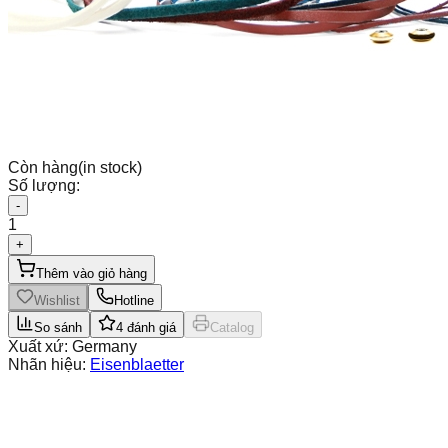
Còn hàng
(in stock)
Số lượng:
-
1
+
Thêm vào giỏ hàng
Wishlist
Hotline
So sánh
4
đánh giá
Catalog
Xuất xứ:
Germany
Nhãn hiệu:
Eisenblaetter