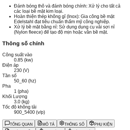
Đánh bóng thô và đánh bóng chính: Xử lý cho tất cả
các loại bề mặt kim loại.
Hoàn thiện thép không gỉ (Inox): Gia công bề mặt
Edelstahl đạt tiêu chuẩn thẩm mỹ công nghiệp.
Xử lý bề mặt bằng nỉ: Sử dụng dụng cụ vải sợi nỉ
(Nylon fleece) để tạo độ mịn hoặc vân bề mặt.
Thông số chính
Công suất vào
0.85 (kw)
Điện áp
230 (V)
Tần số
50_60 (hz)
Pha
1 (pha)
Khối Lượng
3.0 (kg)
Tốc độ không tải
900_5400 (v/p)
TỔNG QUAN
MÔ TẢ
THÔNG SỐ
PHỤ KIỆN