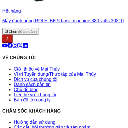
Hết hàng
Máy đánh bóng ROLEI BE 5 basic machine 380 volts 30310
Chọn để so sánh
VỀ CHÚNG TÔI
Giới thiệu về Mai Thủy
Vị trí Tuyển dụng/Thực tập của Mai Thủy
Dịch vụ của chúng tôi
Danh sách bản tin
Chủ đề blog
Liên hệ với chúng tôi
Bản đồ tới công ty
CHĂM SÓC KHÁCH HÀNG
Hướng dẫn sử dụng
Các câu hỏi thường gặp về sản phẩm