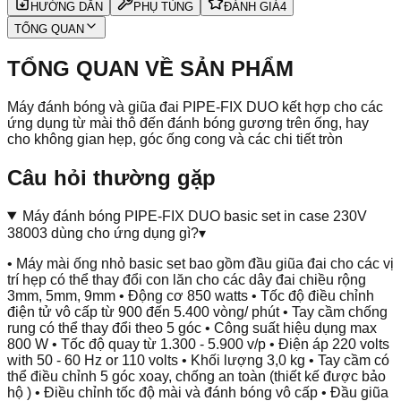
HƯỚNG DẪN
PHỤ TÙNG
ĐÁNH GIÁ
4
TỔNG QUAN
TỔNG QUAN VỀ SẢN PHẨM
Máy đánh bóng và giũa đai PIPE-FIX DUO kết hợp cho các
ứng dụng từ mài thô đến đánh bóng gương trên ống, hay
cho không gian hẹp, góc ống cong và các chi tiết tròn
Câu hỏi thường gặp
Máy đánh bóng PIPE-FIX DUO basic set in case 230V
38003 dùng cho ứng dụng gì?
▾
• Máy mài ống nhỏ basic set bao gồm đầu giũa đai cho các vị
trí hẹp có thể thay đổi con lăn cho các dây đai chiều rộng
3mm, 5mm, 9mm • Động cơ 850 watts • Tốc độ điều chỉnh
điện tử vô cấp từ 900 đến 5.400 vòng/ phút • Tay cầm chống
rung có thể thay đổi theo 5 góc • Công suất hiệu dụng max
800 W • Tốc độ quay từ 1.300 - 5.900 v/p • Điện áp 220 volts
with 50 - 60 Hz or 110 volts • Khối lượng 3,0 kg • Tay cầm có
thể điều chỉnh 5 góc xoay, chống an toàn (thiết kế được bảo
hộ ) • Điều chỉnh tốc độ mài và đánh bóng vô cấp • Đầu giũa