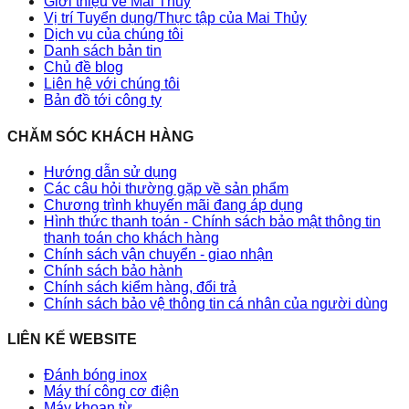
Giới thiệu về Mai Thủy
Vị trí Tuyển dụng/Thực tập của Mai Thủy
Dịch vụ của chúng tôi
Danh sách bản tin
Chủ đề blog
Liên hệ với chúng tôi
Bản đồ tới công ty
CHĂM SÓC KHÁCH HÀNG
Hướng dẫn sử dụng
Các câu hỏi thường gặp về sản phẩm
Chương trình khuyến mãi đang áp dụng
Hình thức thanh toán - Chính sách bảo mật thông tin
thanh toán cho khách hàng
Chính sách vận chuyển - giao nhận
Chính sách bảo hành
Chính sách kiểm hàng, đổi trả
Chính sách bảo vệ thông tin cá nhân của người dùng
LIÊN KẾ WEBSITE
Đánh bóng inox
Máy thí công cơ điện
Máy khoan từ