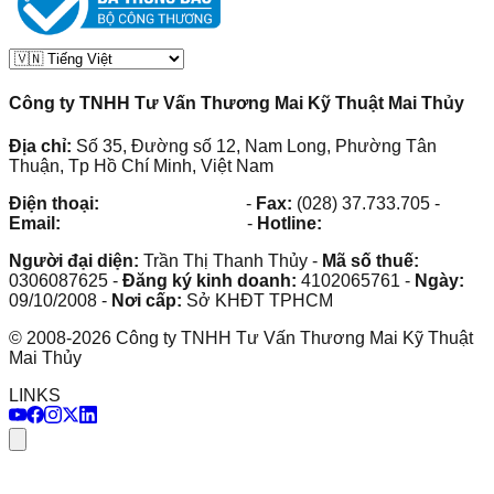
Công ty TNHH Tư Vấn Thương Mai Kỹ Thuật Mai Thủy
Địa chỉ:
Số 35, Đường số 12, Nam Long, Phường Tân
Thuận, Tp Hồ Chí Minh, Việt Nam
Điện thoại:
(028) 38.73.03.73
-
Fax:
(028) 37.733.705
-
Email:
maithuy@maithuy.com
-
Hotline:
0913.23.80.23
Người đại diện:
Trần Thị Thanh Thủy
-
Mã số thuế:
0306087625
-
Đăng ký kinh doanh:
4102065761
-
Ngày:
09/10/2008
-
Nơi cấp:
Sở KHĐT TPHCM
©
2008
-
2026
Công ty TNHH Tư Vấn Thương Mai Kỹ Thuật
Mai Thủy
LINKS