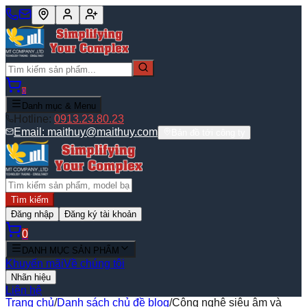
0
Danh mục & Menu
Hotline:
0913.23.80.23
Email:
maithuy@maithuy.com
Bản đồ tới công ty
Tìm kiếm
Đăng nhập
Đăng ký tài khoản
0
DANH MỤC SẢN PHẨM
Khuyến mãi
Về chúng tôi
Nhãn hiệu
Liên hệ
Trang chủ
/
Danh sách chủ đề blog
/
Công nghệ siêu âm và