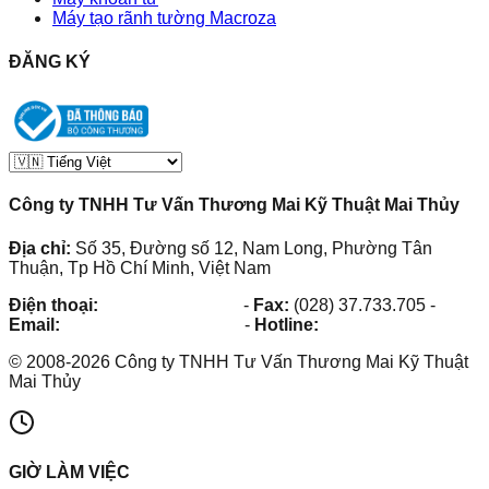
Máy tạo rãnh tường Macroza
ĐĂNG KÝ
Công ty TNHH Tư Vấn Thương Mai Kỹ Thuật Mai Thủy
Địa chỉ:
Số 35, Đường số 12, Nam Long, Phường Tân
Thuận, Tp Hồ Chí Minh, Việt Nam
Điện thoại:
(028) 38.73.03.73
-
Fax:
(028) 37.733.705
-
Email:
maithuy@maithuy.com
-
Hotline:
0913.23.80.23
©
2008
-
2026
Công ty TNHH Tư Vấn Thương Mai Kỹ Thuật
Mai Thủy
GIỜ LÀM VIỆC