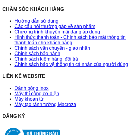
CHĂM SÓC KHÁCH HÀNG
Hướng dẫn sử dụng
Các câu hỏi thường gặp về sản phẩm
Chương trình khuyến mãi đang áp dụng
Hình thức thanh toán - Chính sách bảo mật thông tin
thanh toán cho khách hàng
Chính sách vận chuyển - giao nhận
Chính sách bảo hành
Chính sách kiểm hàng, đổi trả
Chính sách bảo vệ thông tin cá nhân của người dùng
LIÊN KẾ WEBSITE
Đánh bóng inox
Máy thí công cơ điện
Máy khoan từ
Máy tạo rãnh tường Macroza
ĐĂNG KÝ