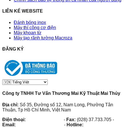
LIÊN KẾ WEBSITE
Đánh bóng inox
Máy thí công cơ điện
Máy khoan từ
Máy tạo rãnh tường Macroza
ĐĂNG KÝ
Công ty TNHH Tư Vấn Thương Mai Kỹ Thuật Mai Thủy
Địa chỉ:
Số 35, Đường số 12, Nam Long, Phường Tân
Thuận, Tp Hồ Chí Minh, Việt Nam
Điện thoại:
(028) 38.73.03.73
-
Fax:
(028) 37.733.705
-
Email:
maithuy@maithuy.com
-
Hotline:
0913.23.80.23