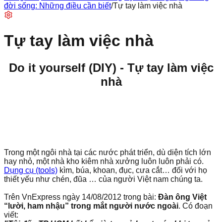
đời sống: Những điều cần biết
/
Tự tay làm việc nhà
Tự tay làm việc nhà
Do it yourself (DIY) - Tự tay làm việc
nhà
Trong một ngôi nhà tại các nước phát triển, dù diện tích lớn
hay nhỏ, một nhà kho kiêm nhà xưởng luôn luôn phải có.
Dụng cụ (tools)
kìm, búa, khoan, đục, cưa cắt… đối với họ
thiết yếu như chén, đũa … của người Việt nam chúng ta.
Trên VnExpress ngày 14/08/2012 trong bài:
Đàn ông Việt
“lười, ham nhậu” trong mắt người nước ngoài
. Có đoạn
viết: