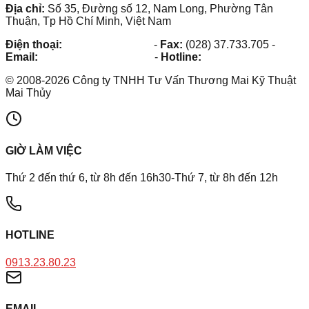
Địa chỉ:
Số 35, Đường số 12, Nam Long, Phường Tân
Thuận, Tp Hồ Chí Minh, Việt Nam
Điện thoại:
(028) 38.73.03.73
-
Fax:
(028) 37.733.705
-
Email:
maithuy@maithuy.com
-
Hotline:
0913.23.80.23
©
2008
-
2026
Công ty TNHH Tư Vấn Thương Mai Kỹ Thuật
Mai Thủy
GIỜ LÀM VIỆC
Thứ 2 đến thứ 6, từ 8h đến 16h30-Thứ 7, từ 8h đến 12h
HOTLINE
0913.23.80.23
EMAIL