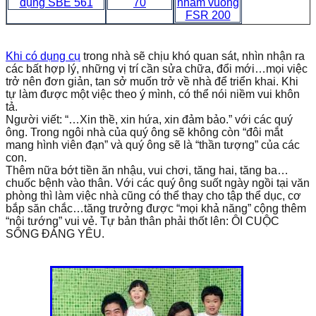
dụng SBE 561
70
nhám vuông
FSR 200
Khi có dụng cụ
trong nhà sẽ chịu khó quan sát, nhìn nhận ra
các bất hợp lý, những vị trí cần sửa chữa, đổi mới…mọi việc
trở nên đơn giản, tan sở muốn trở về nhà để triển khai. Khi
tự làm được một việc theo ý mình, có thể nói niềm vui khôn
tả.
Người viết: “…Xin thề, xin hứa, xin đảm bảo.” với các quý
ông. Trong ngôi nhà của quý ông sẽ không còn “đôi mắt
mang hình viên đạn” và quý ông sẽ là “thần tượng” của các
con.
Thêm nữa bớt tiền ăn nhậu, vui chơi, tăng hai, tăng ba…
chuốc bệnh vào thân. Với các quý ông suốt ngày ngồi tại văn
phòng thì làm việc nhà cũng có thể thay cho tập thể dục, cơ
bắp săn chắc…tăng trưởng được “mọi khả năng” cộng thêm
“nội tướng” vui vẻ. Tự bản thân phải thốt lên: ÔI CUỘC
SỐNG ĐÁNG YÊU.