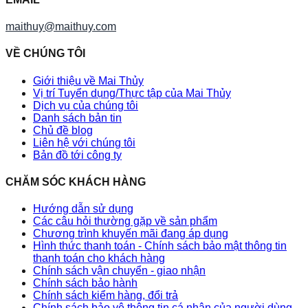
maithuy@maithuy.com
VỀ CHÚNG TÔI
Giới thiệu về Mai Thủy
Vị trí Tuyển dụng/Thực tập của Mai Thủy
Dịch vụ của chúng tôi
Danh sách bản tin
Chủ đề blog
Liên hệ với chúng tôi
Bản đồ tới công ty
CHĂM SÓC KHÁCH HÀNG
Hướng dẫn sử dụng
Các câu hỏi thường gặp về sản phẩm
Chương trình khuyến mãi đang áp dụng
Hình thức thanh toán - Chính sách bảo mật thông tin
thanh toán cho khách hàng
Chính sách vận chuyển - giao nhận
Chính sách bảo hành
Chính sách kiểm hàng, đổi trả
Chính sách bảo vệ thông tin cá nhân của người dùng