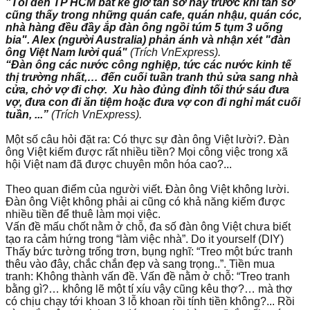
"Tôi đến TP HCM bất kể giờ tan sở hay trước khi tan sở
cũng thấy trong những quán cafe, quán nhậu, quán cóc,
nhà hàng đều đầy ắp đàn ông ngồi túm 5 tụm 3 uống
bia". Alex (người Australia) phản ánh và nhận xét "đàn
ông Việt Nam lười quá"
(Trích VnExpress).
“Đàn ông các nước công nghiệp, tức các nước kinh tế
thị trường nhất,… đến cuối tuần tranh thủ sửa sang nhà
cửa, chở vợ đi chợ. Xu hào đủng đỉnh tối thứ sáu đưa
vợ, đưa con đi ăn tiệm hoặc đưa vợ con đi nghỉ mát cuối
tuần, ...”
(Trích VnExpress).
Một số câu hỏi đặt ra: Có thực sự đàn ông Việt lười?. Đàn
ông Việt kiếm được rất nhiều tiền? Mọi công việc trong xã
hội Việt nam đã được chuyên môn hóa cao?...
Theo quan điểm của người viết. Đàn ông Việt không lười.
Đàn ông Việt không phải ai cũng có khả năng kiếm được
nhiều tiền để thuê làm mọi việc.
Vấn đề mấu chốt nằm ở chỗ, đa số đàn ông Việt chưa biết
tạo ra cảm hứng trong “làm việc nhà”. Do it yourself (DIY)
Thấy bức tường trống trơn, bụng nghĩ: “Treo một bức tranh
thêu vào đây, chắc chắn đẹp và sang trọng..”. Tiền mua
tranh: Không thành vấn đề. Vấn đề nằm ở chỗ: “Treo tranh
bằng gì?… không lẽ một tí xíu vậy cũng kêu thợ?… mà thợ
có chịu chạy tới khoan 3 lỗ khoan rồi tính tiền không?... Rồi