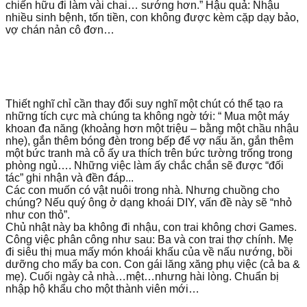
chiến hữu đi làm vài chai… sướng hơn.” Hậu quả: Nhậu
nhiều sinh bệnh, tốn tiền, con không được kèm cặp dạy bảo,
vợ chán nản cô đơn…
Thiết nghĩ chỉ cần thay đổi suy nghĩ một chút có thể tạo ra
những tích cực mà chúng ta không ngờ tới: “ Mua một máy
khoan đa năng (khoảng hơn một triệu – bằng một chầu nhậu
nhẹ), gắn thêm bóng đèn trong bếp để vợ nấu ăn, gắn thêm
một bức tranh mà cô ấy ưa thích trên bức tường trống trong
phòng ngủ…. Những việc làm ấy chắc chắn sẽ được “đối
tác” ghi nhận và đền đáp...
Các con muốn có vật nuôi trong nhà. Nhưng chuồng cho
chúng? Nếu quý ông ở dạng khoái DIY, vấn đề này sẽ “nhỏ
như con thỏ”.
Chủ nhật này ba không đi nhậu, con trai không chơi Games.
Công việc phân công như sau: Ba và con trai thợ chính. Mẹ
đi siêu thị mua mấy món khoái khấu của về nấu nướng, bồi
dưỡng cho mấy ba con. Con gái lăng xăng phụ việc (cả ba &
mẹ). Cuối ngày cả nhà…mệt…nhưng hài lòng. Chuẩn bị
nhập hộ khẩu cho một thành viên mới…