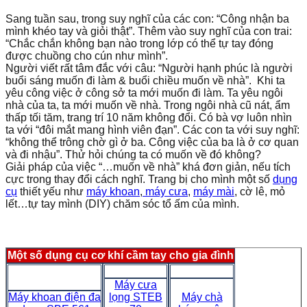
Sang tuần sau, trong suy nghĩ của các con: “Công nhận ba
mình khéo tay và giỏi thật”. Thêm vào suy nghĩ của con trai:
“Chắc chắn không bạn nào trong lớp có thể tự tay đóng
được chuồng cho cún như mình”.
Người viết rất tâm đắc với câu: “Người hạnh phúc là người
buổi sáng muốn đi làm & buổi chiều muốn về nhà”. Khi ta
yêu công việc ở công sở ta mới muốn đi làm. Ta yêu ngôi
nhà của ta, ta mới muốn về nhà. Trong ngôi nhà cũ nát, ẩm
thấp tối tăm, trang trí 10 năm không đổi. Có bà vợ luôn nhìn
ta với “đôi mắt mang hình viên đạn”. Các con ta với suy nghĩ:
“không thể trông chờ gì ở ba. Công việc của ba là ở cơ quan
và đi nhậu”. Thử hỏi chúng ta có muốn về đó không?
Giải pháp của việc “…muốn về nhà” khá đơn giản, nếu tích
cực trong thay đổi cách nghĩ. Trang bị cho mình một số
dụng
cụ
thiết yếu như
máy khoan
,
máy cưa
,
máy mài
, cờ lê, mỏ
lết…tự tay mình (DIY) chăm sóc tổ ấm của mình.
Một số dụng cụ cơ khí cầm tay cho gia đình
Máy cưa
Máy khoan điện đa
lọng STEB
Máy chà