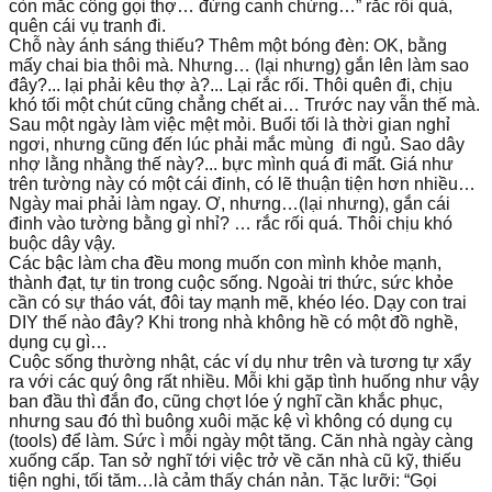
còn mắc công gọi thợ… đứng canh chừng…” rắc rối quá,
quên cái vụ tranh đi.
Chỗ này ánh sáng thiếu? Thêm một bóng đèn: OK, bằng
mấy chai bia thôi mà. Nhưng… (lại nhưng) gắn lên làm sao
đây?... lại phải kêu thợ à?... Lại rắc rối. Thôi quên đi, chịu
khó tối một chút cũng chẳng chết ai… Trước nay vẫn thế mà.
Sau một ngày làm việc mệt mỏi. Buổi tối là thời gian nghỉ
ngơi, nhưng cũng đến lúc phải mắc mùng đi ngủ. Sao dây
nhợ lằng nhằng thế này?... bực mình quá đi mất. Giá như
trên tường này có một cái đinh, có lẽ thuận tiện hơn nhiều…
Ngày mai phải làm ngay. Ơ, nhưng…(lại nhưng), gắn cái
đinh vào tường bằng gì nhỉ? … rắc rối quá. Thôi chịu khó
buộc dây vậy.
Các bậc làm cha đều mong muốn con mình khỏe mạnh,
thành đạt, tự tin trong cuộc sống. Ngoài tri thức, sức khỏe
cần có sự tháo vát, đôi tay mạnh mẽ, khéo léo. Dạy con trai
DIY thế nào đây? Khi trong nhà không hề có một đồ nghề,
dụng cụ gì…
Cuộc sống thường nhật, các ví dụ như trên và tương tự xẩy
ra với các quý ông rất nhiều. Mỗi khi gặp tình huống như vậy
ban đầu thì đắn đo, cũng chợt lóe ý nghĩ cần khắc phục,
nhưng sau đó thì buông xuôi mặc kệ vì không có dụng cụ
(tools) để làm. Sức ì mỗi ngày một tăng. Căn nhà ngày càng
xuống cấp. Tan sở nghĩ tới việc trở về căn nhà cũ kỹ, thiếu
tiện nghi, tối tăm…là cảm thấy chán nản. Tặc lưỡi: “Gọi