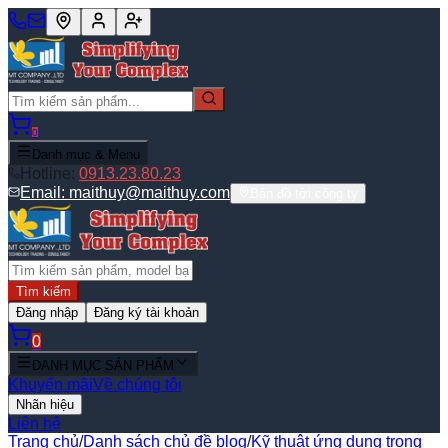
0
Danh mục & Menu
Hotline:
0913.23.80.23
Email:
maithuy@maithuy.com
Bản đồ tới công ty
Tìm kiếm
Đăng nhập
Đăng ký tài khoản
0
DANH MỤC SẢN PHẨM
Khuyến mãi
Về chúng tôi
Nhãn hiệu
Liên hệ
Trang chủ
/
Danh sách chủ đề blog
/
Kỹ thuật ứng dụng trong