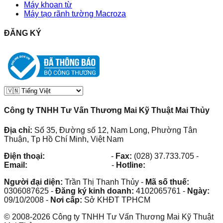
Máy khoan từ
Máy tạo rãnh tường Macroza
ĐĂNG KÝ
Công ty TNHH Tư Vấn Thương Mai Kỹ Thuật Mai Thủy
Địa chỉ:
Số 35, Đường số 12, Nam Long, Phường Tân
Thuận, Tp Hồ Chí Minh, Việt Nam
Điện thoại:
(028) 38.73.03.73
-
Fax:
(028) 37.733.705
-
Email:
maithuy@maithuy.com
-
Hotline:
0913.23.80.23
Người đại diện:
Trần Thị Thanh Thủy
-
Mã số thuế:
0306087625
-
Đăng ký kinh doanh:
4102065761
-
Ngày:
09/10/2008
-
Nơi cấp:
Sở KHĐT TPHCM
©
2008
-
2026
Công ty TNHH Tư Vấn Thương Mai Kỹ Thuật