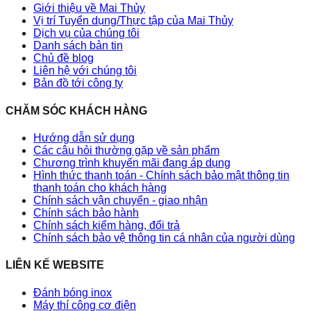
Giới thiệu về Mai Thủy
Vị trí Tuyển dụng/Thực tập của Mai Thủy
Dịch vụ của chúng tôi
Danh sách bản tin
Chủ đề blog
Liên hệ với chúng tôi
Bản đồ tới công ty
CHĂM SÓC KHÁCH HÀNG
Hướng dẫn sử dụng
Các câu hỏi thường gặp về sản phẩm
Chương trình khuyến mãi đang áp dụng
Hình thức thanh toán - Chính sách bảo mật thông tin
thanh toán cho khách hàng
Chính sách vận chuyển - giao nhận
Chính sách bảo hành
Chính sách kiểm hàng, đổi trả
Chính sách bảo vệ thông tin cá nhân của người dùng
LIÊN KẾ WEBSITE
Đánh bóng inox
Máy thí công cơ điện