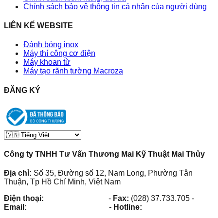
Chính sách bảo vệ thông tin cá nhân của người dùng
LIÊN KẾ WEBSITE
Đánh bóng inox
Máy thí công cơ điện
Máy khoan từ
Máy tạo rãnh tường Macroza
ĐĂNG KÝ
Công ty TNHH Tư Vấn Thương Mai Kỹ Thuật Mai Thủy
Địa chỉ:
Số 35, Đường số 12, Nam Long, Phường Tân
Thuận, Tp Hồ Chí Minh, Việt Nam
Điện thoại:
(028) 38.73.03.73
-
Fax:
(028) 37.733.705
-
Email:
maithuy@maithuy.com
-
Hotline:
0913.23.80.23