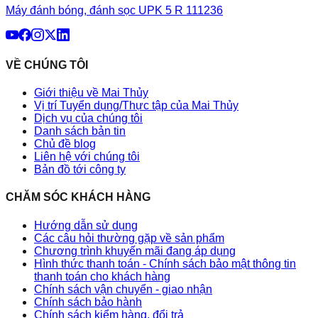
Máy đánh bóng, đánh sọc UPK 5 R 111236
VỀ CHÚNG TÔI
Giới thiệu về Mai Thủy
Vị trí Tuyển dụng/Thực tập của Mai Thủy
Dịch vụ của chúng tôi
Danh sách bản tin
Chủ đề blog
Liên hệ với chúng tôi
Bản đồ tới công ty
CHĂM SÓC KHÁCH HÀNG
Hướng dẫn sử dụng
Các câu hỏi thường gặp về sản phẩm
Chương trình khuyến mãi đang áp dụng
Hình thức thanh toán - Chính sách bảo mật thông tin
thanh toán cho khách hàng
Chính sách vận chuyển - giao nhận
Chính sách bảo hành
Chính sách kiểm hàng, đổi trả