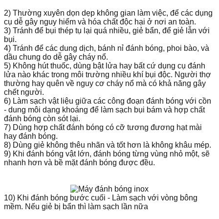
2) Thường xuyên dọn dẹp không gian làm việc, để các dụng
cụ dễ gây nguy hiểm và hóa chất độc hại ở nơi an toàn.
3) Tránh để bụi thép tụ lại quá nhiều, giẻ bẩn, để giẻ lẫn với
bụi.
4) Tránh để các dung dịch, bánh nỉ đánh bóng, phoi bào, và
dầu chung do dễ gây cháy nổ.
5) Không hút thuốc, dùng bật lửa hay bất cứ dụng cụ đánh
lửa nào khác trong môi trường nhiều khí bụi độc. Người thợ
thường hay quên về nguy cơ cháy nổ mà có khả năng gây
chết người.
6) Làm sạch vật liệu giữa các công đoạn đánh bóng với cồn
- dung môi dạng khoáng để làm sạch bụi bám và hợp chất
đánh bóng còn sót lại.
7) Dùng hợp chất đánh bóng có cỡ tương đương hạt mài
hay đánh bóng.
8) Dùng giẻ không thêu nhãn và tốt hơn là không khâu mép.
9) Khi đánh bóng vật lớn, đánh bóng từng vùng nhỏ một, sẽ
nhanh hơn và bề mặt đánh bóng được đều.
10) Khi đánh bóng bước cuối - Làm sạch với vòng bông
mềm. Nếu giẻ bị bẩn thì làm sạch lần nữa