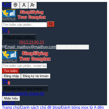
0
Danh mục & Menu
Hotline:
0913.23.80.23
Email:
maithuy@maithuy.com
Bản đồ tới công ty
Tìm kiếm
Đăng nhập
Đăng ký tài khoản
0
DANH MỤC SẢN PHẨM
Khuyến mãi
Về chúng tôi
Nhãn hiệu
Liên hệ
Trang chủ
/
Danh sách chủ đề blog
/
Đánh bóng inox từ A đến