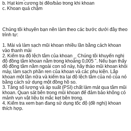
b. Hạt kim cương bị đẽo/bào trong khi khoan
c. Khoan quá chậm
Chúng tôi khuyên bạn nên làm theo các bước dưới đây theo
trình tự:
1. Mài và làm sạch mũi khoan nhiều lần bằng cách khoan
vào thanh mài
2. Kiểm tra độ lệch tâm của khoan _ Chúng tôi khuyến nghị
độ đồng tâm khoan nằm trong khoảng 0,005 ". Nếu bạn thấy
độ đồng tâm nằm ngoài con số này, hãy tháo mũi khoan khỏi
máy, làm sạch phần ren của khoan và các phụ kiện. Lắp
khoan một lần nữa và kiểm tra lại độ lệch tâm của nó của nó
bằng cách sử dụng một đồng hồ so.
3. Tăng số lượng và áp suất (PSI) chất làm mát qua tâm mũi
khoan. Quan sát bên trong mũi khoan để đảm bảo không có
mảnh vụn vật liệu bị mắc kẹt bên trong.
4. Kiểm tra xem bạn đang sử dụng tốc độ (đề nghị) khoan
thích hợp.