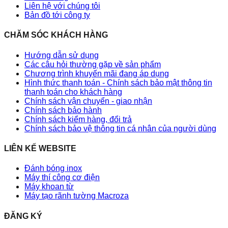
Liên hệ với chúng tôi
Bản đồ tới công ty
CHĂM SÓC KHÁCH HÀNG
Hướng dẫn sử dụng
Các câu hỏi thường gặp về sản phẩm
Chương trình khuyến mãi đang áp dụng
Hình thức thanh toán - Chính sách bảo mật thông tin
thanh toán cho khách hàng
Chính sách vận chuyển - giao nhận
Chính sách bảo hành
Chính sách kiểm hàng, đổi trả
Chính sách bảo vệ thông tin cá nhân của người dùng
LIÊN KẾ WEBSITE
Đánh bóng inox
Máy thí công cơ điện
Máy khoan từ
Máy tạo rãnh tường Macroza
ĐĂNG KÝ