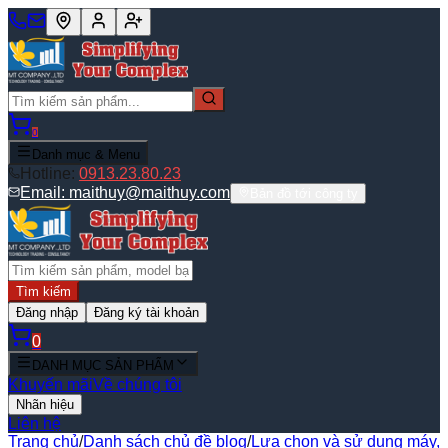
0
Danh mục & Menu
Hotline:
0913.23.80.23
Email:
maithuy@maithuy.com
Bản đồ tới công ty
Tìm kiếm
Đăng nhập
Đăng ký tài khoản
0
DANH MỤC SẢN PHẨM
Khuyến mãi
Về chúng tôi
Nhãn hiệu
Liên hệ
Trang chủ
/
Danh sách chủ đề blog
/
Lựa chọn và sử dụng máy,