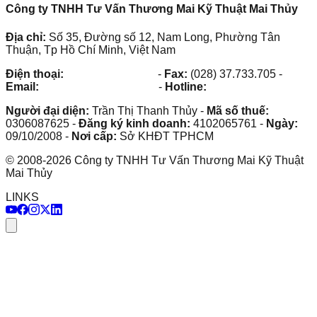
Công ty TNHH Tư Vấn Thương Mai Kỹ Thuật Mai Thủy
Địa chỉ:
Số 35, Đường số 12, Nam Long, Phường Tân
Thuận, Tp Hồ Chí Minh, Việt Nam
Điện thoại:
(028) 38.73.03.73
-
Fax:
(028) 37.733.705
-
Email:
maithuy@maithuy.com
-
Hotline:
0913.23.80.23
Người đại diện:
Trần Thị Thanh Thủy
-
Mã số thuế:
0306087625
-
Đăng ký kinh doanh:
4102065761
-
Ngày:
09/10/2008
-
Nơi cấp:
Sở KHĐT TPHCM
©
2008
-
2026
Công ty TNHH Tư Vấn Thương Mai Kỹ Thuật
Mai Thủy
LINKS