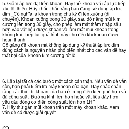
5. Giảm áp lực đặt trên khoan. Hãy thử khoan với áp lực tiếp
xúc tối thiểu. Hãy chắc chắn rằng bạn đang sử dụng áp lực
dìm _Có nghĩa là khoan trong chu kỳ đi lên xuống (di
chuyển). Khoan xuống trong 30 giây, sau đó nâng mũi kim
cương lên trong 30 giây, cho phép làm mát thâm nhập sâu
hơn vào vật liệu được khoan và làm mát mũi khoan trong
không khí. Tiếp tục quá trình này cho đến khi khoan được
hoàn thành.
Cố gắng để khoan mà không áp dụng kỹ thuật áp lực dìm
đúng cách là nguyên nhân phổ biến nhất cho các vấn đề hay
thất bại của khoan kim cương rút lõi
6. Lặp lại tất cả các bước một cách cẩn thận. Nếu vấn đề vẫn
còn, bạn phải kiểm tra máy khoan của bạn. Hãy chắc chắn
rằng các thiết bị khoan của bạn ở trong điều kiện phù hợp và
đủ công suất. Đường kính lớn hơn hoặc vật liệu dày hơn
yêu cầu động cơ điện công suất lớn hơn 1HP
7. Hãy thử gắn mũi khoan trên một máy khoan khác. Xem
vấn đề có được giải quyết