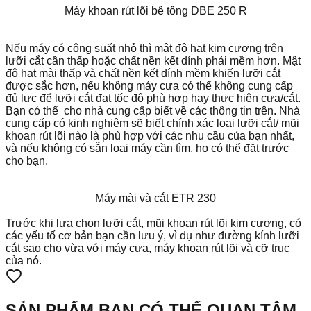
Máy khoan rút lõi bê tông DBE 250 R
Nếu máy có công suất nhỏ thì mật độ hạt kim cương trên
lưỡi cắt cần thấp hoặc chất nền kết dính phải mềm hơn. Mật
độ hạt mài thấp và chất nền kết dính mềm khiến lưỡi cắt
được sắc hơn, nếu không máy cưa có thể không cung cấp
đủ lực để lưỡi cắt đạt tốc độ phù hợp hay thực hiện cưa/cắt.
Bạn có thể cho nhà cung cấp biết về các thông tin trên. Nhà
cung cấp có kinh nghiệm sẽ biết chính xác loại lưỡi cắt/ mũi
khoan rút lõi nào là phù hợp với các nhu cầu của bạn nhất,
và nếu không có sẵn loại máy cần tìm, họ có thể đặt trước
cho bạn.
Máy mài và cắt ETR 230
Trước khi lựa chọn lưỡi cắt, mũi khoan rút lõi kim cương, có
các yếu tố cơ bản bạn cần lưu ý, vì dụ như đường kính lưỡi
cắt sao cho vừa với máy cưa, máy khoan rút lõi và cỡ trục
của nó.
SẢN PHẨM BẠN CÓ THỂ QUAN TÂM