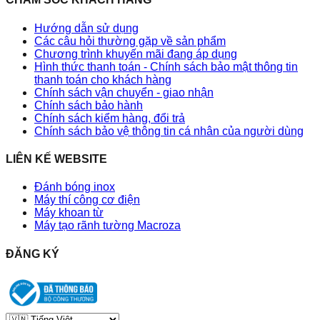
Hướng dẫn sử dụng
Các câu hỏi thường gặp về sản phẩm
Chương trình khuyến mãi đang áp dụng
Hình thức thanh toán - Chính sách bảo mật thông tin
thanh toán cho khách hàng
Chính sách vận chuyển - giao nhận
Chính sách bảo hành
Chính sách kiểm hàng, đổi trả
Chính sách bảo vệ thông tin cá nhân của người dùng
LIÊN KẾ WEBSITE
Đánh bóng inox
Máy thí công cơ điện
Máy khoan từ
Máy tạo rãnh tường Macroza
ĐĂNG KÝ