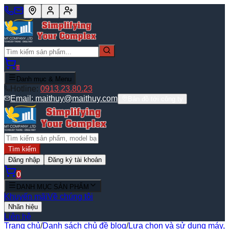
0
Danh mục & Menu
Hotline:
0913.23.80.23
Email:
maithuy@maithuy.com
Bản đồ tới công ty
Tìm kiếm
Đăng nhập
Đăng ký tài khoản
0
DANH MỤC SẢN PHẨM
Khuyến mãi
Về chúng tôi
Nhãn hiệu
Liên hệ
Trang chủ
/
Danh sách chủ đề blog
/
Lựa chọn và sử dụng máy,