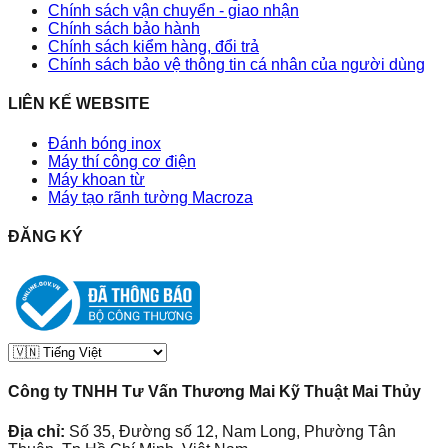
Chính sách vận chuyển - giao nhận
Chính sách bảo hành
Chính sách kiểm hàng, đổi trả
Chính sách bảo vệ thông tin cá nhân của người dùng
LIÊN KẾ WEBSITE
Đánh bóng inox
Máy thí công cơ điện
Máy khoan từ
Máy tạo rãnh tường Macroza
ĐĂNG KÝ
Công ty TNHH Tư Vấn Thương Mai Kỹ Thuật Mai Thủy
Địa chỉ:
Số 35, Đường số 12, Nam Long, Phường Tân