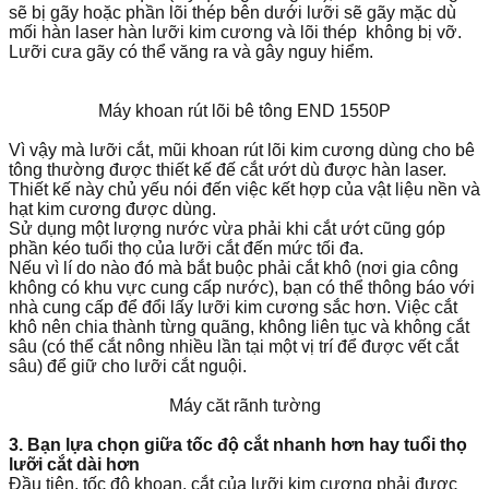
sẽ bị gãy hoặc phần lõi thép bên dưới lưỡi sẽ gãy mặc dù
mối hàn laser hàn lưỡi kim cương và lõi thép không bị vỡ.
Lưỡi cưa gãy có thể văng ra và gây nguy hiểm.
Máy khoan rút lõi bê tông END 1550P
Vì vậy mà lưỡi cắt, mũi khoan rút lõi kim cương dùng cho bê
tông thường được thiết kế đế cắt ướt dù được hàn laser.
Thiết kế này chủ yếu nói đến việc kết hợp của vật liệu nền và
hạt kim cương được dùng.
Sử dụng một lượng nước vừa phải khi cắt ướt cũng góp
phần kéo tuổi thọ của lưỡi cắt đến mức tối đa.
Nếu vì lí do nào đó mà bắt buộc phải cắt khô (nơi gia công
không có khu vực cung cấp nước), bạn có thể thông báo với
nhà cung cấp để đổi lấy lưỡi kim cương sắc hơn. Việc cắt
khô nên chia thành từng quãng, không liên tục và không cắt
sâu (có thể cắt nông nhiều lần tại một vị trí để được vết cắt
sâu) để giữ cho lưỡi cắt nguội.
Máy căt rãnh tường
3. Bạn lựa chọn giữa tốc độ cắt nhanh hơn hay tuổi thọ
lưỡi cắt dài hơn
Đầu tiên, tốc độ khoan, cắt của lưỡi kim cương phải được