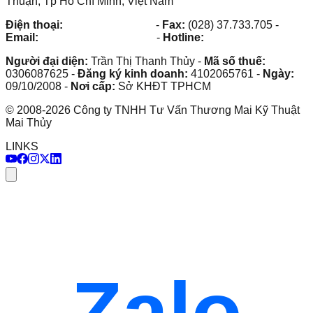
Thuận, Tp Hồ Chí Minh, Việt Nam
Điện thoại:
(028) 38.73.03.73
-
Fax:
(028) 37.733.705
-
Email:
maithuy@maithuy.com
-
Hotline:
0913.23.80.23
Người đại diện:
Trần Thị Thanh Thủy
-
Mã số thuế:
0306087625
-
Đăng ký kinh doanh:
4102065761
-
Ngày:
09/10/2008
-
Nơi cấp:
Sở KHĐT TPHCM
©
2008
-
2026
Công ty TNHH Tư Vấn Thương Mai Kỹ Thuật
Mai Thủy
LINKS
Zalo