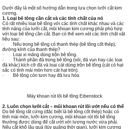
Dưới đây là một số hướng dẫn trong lựa chọn lưỡi cắt kim
cương.
1. Loại bê tông cần cắt và các tính chất của nó
Có rất nhiều loại bê tông với các tính chất khác nhau và các
tính năng của lưỡi cắt, mũi khoan kim cương phải phù hợp
với loại bê tông cần cắt. Bạn có thể xem xét các tính chất vật
liệu sau:
· Nếu trong bê tông có thanh thép (bê tông cốt thép),
đường kính của thanh thép?
· Loại xi măng dùng trộn bê tông.
· Thành phần đá trong bê tông (sỏi, đá vụn hay các loại
đá khác) kích cỡ đá và loại cát dùng trộn bê tông (cát có hạt
sắc có tính mài mòn hơn cát hạt tròn).
· Bê tông còn tươi hay đã lưu hóa
Máy khoan rút lõi bê tông Eibenstock
2. Luôn chọn lưỡi cắt – mũi khoan rút lõi ướt nếu có thể
Do bê tông rất cứng (đặc biệt là bê tông cốt thép) hoặc có
tính mài mòn, lưỡi kim cương, mũi khoan rút lõi bê tông
thường được dùng để cắt ướt với lượng nước vừa phải.
Nếu cắt khô lâu quá (tùy quãng thời gian), lưỡi kim cương