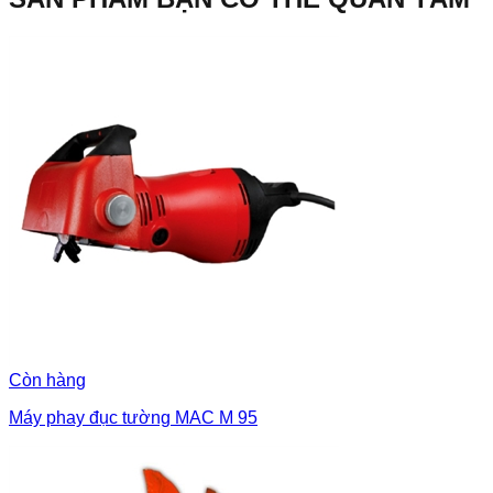
Còn hàng
Máy phay đục tường MAC M 95