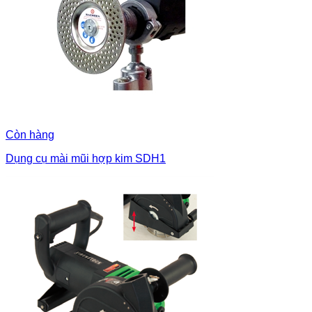
Còn hàng
Dụng cụ mài mũi hợp kim SDH1