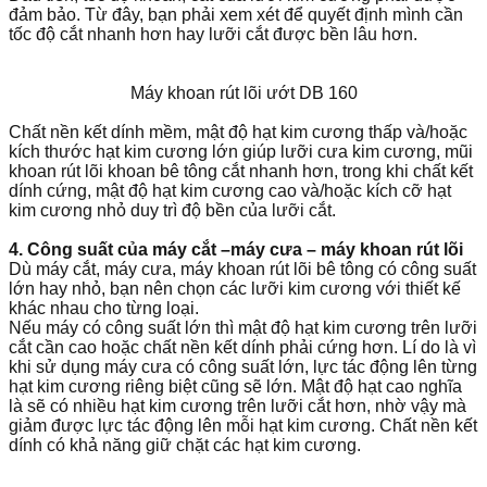
đảm bảo. Từ đây, bạn phải xem xét để quyết định mình cần
tốc độ cắt nhanh hơn hay lưỡi cắt được bền lâu hơn.
Máy khoan rút lõi ướt DB 160
Chất nền kết dính mềm, mật độ hạt kim cương thấp và/hoặc
kích thước hạt kim cương lớn giúp lưỡi cưa kim cương, mũi
khoan rút lõi khoan bê tông cắt nhanh hơn, trong khi chất kết
dính cứng, mật độ hạt kim cương cao và/hoặc kích cỡ hạt
kim cương nhỏ duy trì độ bền của lưỡi cắt.
4. Công suất của máy cắt –máy cưa – máy khoan rút lõi
Dù máy cắt, máy cưa, máy khoan rút lõi bê tông có công suất
lớn hay nhỏ, bạn nên chọn các lưỡi kim cương với thiết kế
khác nhau cho từng loại.
Nếu máy có công suất lớn thì mật độ hạt kim cương trên lưỡi
cắt cần cao hoặc chất nền kết dính phải cứng hơn. Lí do là vì
khi sử dụng máy cưa có công suất lớn, lực tác động lên từng
hạt kim cương riêng biệt cũng sẽ lớn. Mật độ hạt cao nghĩa
là sẽ có nhiều hạt kim cương trên lưỡi cắt hơn, nhờ vậy mà
giảm được lực tác động lên mỗi hạt kim cương. Chất nền kết
dính có khả năng giữ chặt các hạt kim cương.