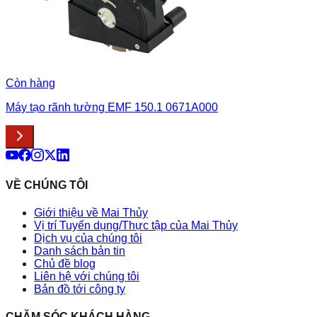
Còn hàng
Máy tạo rãnh tường EMF 150.1 0671A000
VỀ CHÚNG TÔI
Giới thiệu về Mai Thủy
Vị trí Tuyển dụng/Thực tập của Mai Thủy
Dịch vụ của chúng tôi
Danh sách bản tin
Chủ đề blog
Liên hệ với chúng tôi
Bản đồ tới công ty
CHĂM SÓC KHÁCH HÀNG