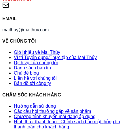
EMAIL
maithuy@maithuy.com
VỀ CHÚNG TÔI
Giới thiệu về Mai Thủy
Vị trí Tuyển dụng/Thực tập của Mai Thủy
Dịch vụ của chúng tôi
Danh sách bản tin
Chủ đề blog
Liên hệ với chúng tôi
Bản đồ tới công ty
CHĂM SÓC KHÁCH HÀNG
Hướng dẫn sử dụng
Các câu hỏi thường gặp về sản phẩm
Chương trình khuyến mãi đang áp dụng
Hình thức thanh toán - Chính sách bảo mật thông tin
thanh toán cho khách hàng